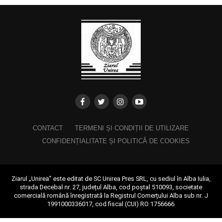
CONTACT
TERMENI ȘI CONDIȚII DE UTILIZARE
CONFIDENȚIALITATE ȘI POLITICĂ DE COOKIES
Ziarul „Unirea” este editat de SC Unirea Pres SRL, cu sediul în Alba Iulia,
strada Decebal nr. 27, județul Alba, cod poștal 510093, societate
comercială română înregistrată la Registrul Comerțului Alba sub nr. J
1991000336017, cod fiscal (CUI) RO 1756666