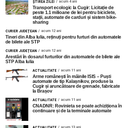
acum 4 ani
ŞTIREA ZILEI
Transport ecologic la Cugir: Licitație de
peste 1.1 milioane de lei pentru biciclete,
stații, automate de carduri și sistem bike-
sharing
acum 12 ani
CURIER JUDEȚEAN
Tineri din Alba Iulia, reținuți pentru furturi din automatele
de bilete ale STP
acum 12 ani
CURIER JUDEȚEAN
Arestări în dosarul furturilor din automatele de bilete ale
STP Alba Iulia
acum 11 ani
ACTUALITATE
Arme românești în mâinile ISIS – Puști
automate de tip Kalașnikov, produse la
Cugir și aruncătoare de grenade, fabricate
la Brașov
acum 11 ani
ACTUALITATE
CNADNR: Rovinieta se poate achiziționa în
continuare și de la terminale automate
acum 13 ani
ACTUALITATE