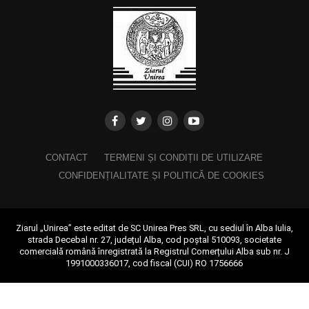
CONTACT
TERMENI ȘI CONDIȚII DE UTILIZARE
CONFIDENȚIALITATE ȘI POLITICĂ DE COOKIES
Ziarul „Unirea” este editat de SC Unirea Pres SRL, cu sediul în Alba Iulia,
strada Decebal nr. 27, județul Alba, cod poștal 510093, societate
comercială română înregistrată la Registrul Comerțului Alba sub nr. J
1991000336017, cod fiscal (CUI) RO 1756666