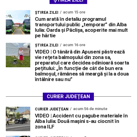
acum 15 ore
ŞTIREA ZILEI
Cum arată în detaliu programul
transportului public „temporar” din Alba
Iulia: Oarda și Pâclișa, acoperite mai mult
pe hârtie
acum 16 ore
ŞTIREA ZILEI
VIDEO | O tânără din Apuseni păstrează
vie rețeta balmoșului din zona sa,
preparatul care decidea odinioară soarta
pețitului: „În funcție de cât de bun era
balmoșul, rămânea să meargă și la a doua
întâlnire sau nu”
CURIER JUDEȚEAN
acum 56 de minute
CURIER JUDEȚEAN
VIDEO | Accident cu pagube materiale în
Alba Iulia: Două mașini s-au ciocnit în
zona ILF