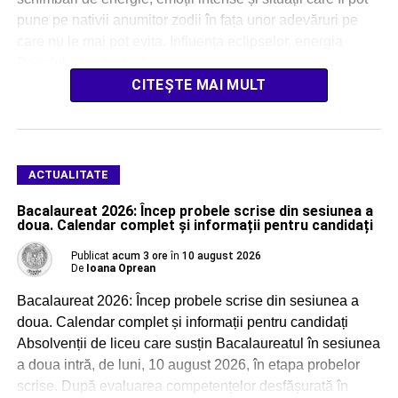
pune pe nativii anumitor zodii în fața unor adevăruri pe
care nu le mai pot evita. Influența eclipselor, energia
Portalului Leului […]
CITEȘTE MAI MULT
ACTUALITATE
Bacalaureat 2026: Încep probele scrise din sesiunea a
doua. Calendar complet și informații pentru candidați
Publicat
acum 3 ore
în
10 august 2026
De
Ioana Oprean
Bacalaureat 2026: Încep probele scrise din sesiunea a
doua. Calendar complet și informații pentru candidați
Absolvenții de liceu care susțin Bacalaureatul în sesiunea
a doua intră, de luni, 10 august 2026, în etapa probelor
scrise. După evaluarea competențelor desfășurată în