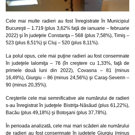
Cele mai multe radieri au fost înregistrate în Municipiul
Bucureşti – 1.719 (plus 3,62% faţă de ianuarie – februarie
2022) şi în judeţele Constanţa – 568 (plus 7,58%), Timiş –
523 (plus 8,51%) şi Cluj – 520 (plus 8,11%).
La polul opus, cele mai puţine radieri au fost consemnate
în judeţele Ialomiţa – 76 (în creştere cu 1,33%, faţă de
primele două luni din 2022), Covasna – 81 (minus
16,49%), Giurgiu – 86 (minus 24,56%) şi Caraş-Severin –
90 (minus 20,35%).
Creşterile cele mai semnificative ale numărului de radieri
s-au înregistrat în judeţele Bistriţa-Năsăud (plus 61,22%),
Bacău (plus 49,18%) şi Botoşani (plus 37,78%).
În perioada analizată, cele mai mari scăderi ale numărului
de radieri au fost consemnate în judeţele Giurgiu (minus