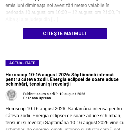
emis luni dimineața noi avertizări meteo valabile în
perioada 10 august, ora 10:00 – 12 august, ora 21:00, în
Alba și alte județe din […]
CITEȘTE MAI MULT
ACTUALITATE
Horoscop 10-16 august 2026: Săptămână intensă
pentru câteva zodii. Energia eclipsei de soare aduce
schimbări, tensiuni și revelații
Publicat
acum o oră
în
10 august 2026
De
Ioana Oprean
Horoscop 10-16 august 2026: Săptămână intensă pentru
câteva zodii. Energia eclipsei de soare aduce schimbări,
tensiuni și revelații Săptămâna 10-16 august 2026 vine cu
schimbări de energie, emoții intense și situații care îi pot