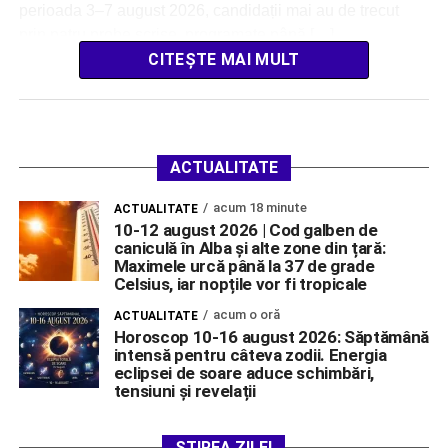
perioada 3–7 august 2026, candidații mai au de trecut
prin patru probe scrise, programate până […]
CITEȘTE MAI MULT
ACTUALITATE
acum 18 minute
ACTUALITATE
10-12 august 2026 | Cod galben de
caniculă în Alba și alte zone din țară:
Maximele urcă până la 37 de grade
Celsius, iar nopțile vor fi tropicale
acum o oră
ACTUALITATE
Horoscop 10-16 august 2026: Săptămână
intensă pentru câteva zodii. Energia
eclipsei de soare aduce schimbări,
tensiuni și revelații
ȘTIREA ZILEI