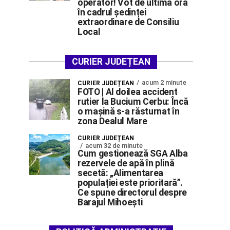
operator! Vot de ultimă oră
în cadrul ședinței
extraordinare de Consiliu
Local
CURIER JUDEȚEAN
acum 2 minute
CURIER JUDEȚEAN
FOTO | Al doilea accident
rutier la Bucium Cerbu: Încă
o mașină s-a răsturnat în
zona Dealul Mare
CURIER JUDEȚEAN
acum 32 de minute
Cum gestionează SGA Alba
rezervele de apă în plină
secetă: „Alimentarea
populației este prioritară”.
Ce spune directorul despre
Barajul Mihoești