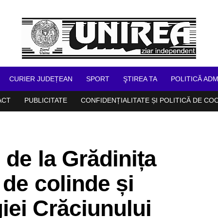
CURIER JUDEȚEAN
SPORT
ŞTIREA TA
POLITICĂ ADM
ACT
PUBLICITATE
CONFIDENȚIALITATE ȘI POLITICĂ DE CO
 de la Grădinița
 de colinde și
iei Crăciunului