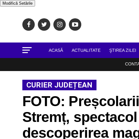
Modifică Setările
ACASĂ
ACTUALITATE
ŞTIREA ZILEI
CONT
CURIER JUDEȚEAN
FOTO: Preșcolarii
Stremț, spectacol
descoperirea mag