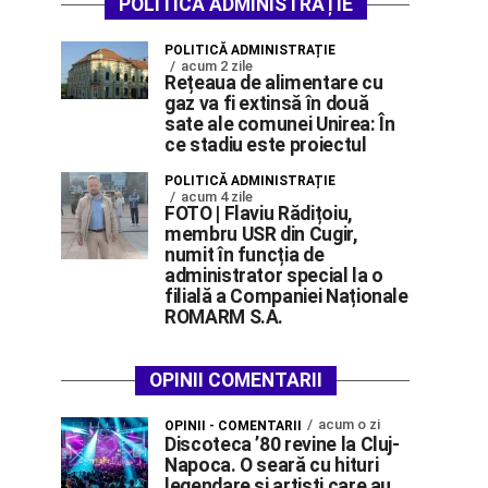
POLITICĂ ADMINISTRAȚIE
POLITICĂ ADMINISTRAȚIE
acum 2 zile
Rețeaua de alimentare cu
gaz va fi extinsă în două
sate ale comunei Unirea: În
ce stadiu este proiectul
POLITICĂ ADMINISTRAȚIE
acum 4 zile
FOTO | Flaviu Rădițoiu,
membru USR din Cugir,
numit în funcția de
administrator special la o
filială a Companiei Naționale
ROMARM S.A.
OPINII COMENTARII
acum o zi
OPINII - COMENTARII
Discoteca ’80 revine la Cluj-
Napoca. O seară cu hituri
legendare și artiști care au