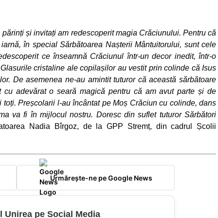
 părinți și invitați am redescoperit magia Crăciunului. Pentru că
arnă, în special Sărbătoarea Nașterii Mântuitorului, sunt cele
descoperit ce înseamnă Crăciunul într-un decor inedit, într-o
asurile cristaline ale copilașilor au vestit prin colinde că Isus
nilor. De asemenea ne-au amintit tuturor că această sărbătoare
ost cu adevărat o seară magică pentru că am avut parte și de
toți. Preșcolarii l-au încântat pe Moș Crăciun cu colinde, dans
ma va fi în mijlocul nostru. Doresc din suflet tuturor Sărbători
catoarea Nadia Bîrgoz, de la GPP Stremț, din cadrul Școlii
Urmărește-ne pe Google News
l Unirea pe Social Media