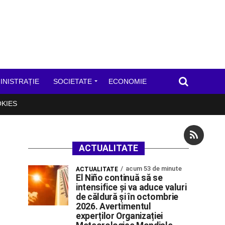
INISTRAȚIE
SOCIETATE
ECONOMIE
OKIES
ACTUALITATE
acum 53 de minute
ACTUALITATE
El Niño continuă să se
intensifice și va aduce valuri
de căldură și în octombrie
2026. Avertimentul
experților Organizației