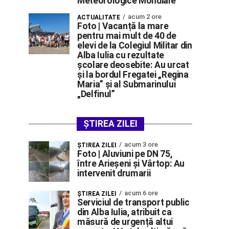
Meteorologice Mondiale
acum 2 ore
ACTUALITATE
Foto | Vacanță la mare
pentru mai mult de 40 de
elevi de la Colegiul Militar din
Alba Iulia cu rezultate
școlare deosebite: Au urcat
și la bordul Fregatei „Regina
Maria” și al Submarinului
„Delfinul”
ȘTIREA ZILEI
acum 3 ore
ŞTIREA ZILEI
Foto | Aluviuni pe DN 75,
între Arieșeni și Vârtop: Au
intervenit drumarii
acum 6 ore
ŞTIREA ZILEI
Serviciul de transport public
din Alba Iulia, atribuit ca
măsură de urgență altui