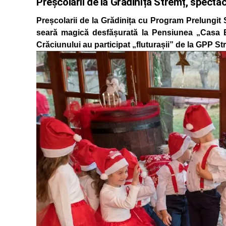
Preșcolarii de la Grădinița Stremț, specta
Preșcolarii de la Grădinița cu Program Prelungit 
seară magică desfășurată la Pensiunea „Casa 
Crăciunului au participat „fluturașii” de la GPP S