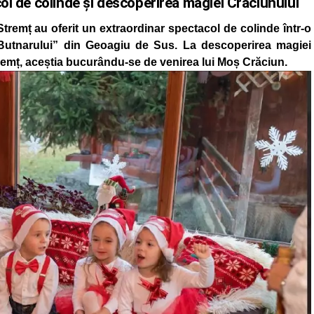
col de colinde și descoperirea magiei Crăciunului
Stremț au oferit un extraordinar spectacol de colinde într-o
Butnarului” din Geoagiu de Sus. La descoperirea magiei
tremț, aceștia bucurându-se de venirea lui Moș Crăciun.