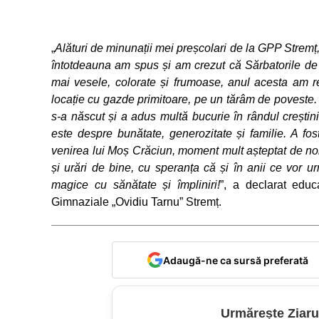
„
Alături de minunații mei preșcolari de la GPP Stremț,
întotdeauna am spus și am crezut că Sărbatorile de i
mai vesele, colorate și frumoase, anul acesta am re
locație cu gazde primitoare, pe un tărâm de poveste. Gl
s-a născut și a adus multă bucurie în rândul crești
este despre bunătate, generozitate și familie. A f
venirea lui Moș Crăciun, moment mult așteptat de noi 
și urări de bine, cu speranța că și în anii ce vor ur
magice cu sănătate și împliniri!
”, a declarat edu
Gimnaziale „Ovidiu Tarnu” Stremț.
Adaugă-ne ca sursă preferată
Urmărește Ziaru