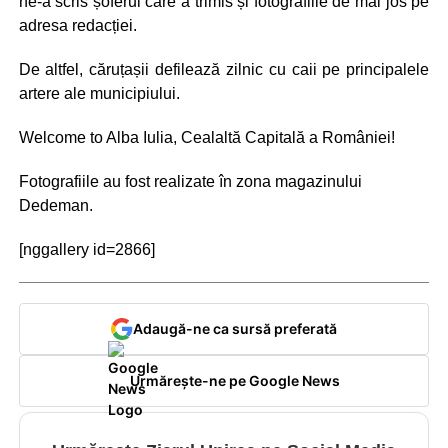
ne-a scris șoferul care a trimis și fotografiile de mai jos pe
adresa redacției.
De altfel, căruțașii defilează zilnic cu caii pe principalele
artere ale municipiului.
Welcome to Alba Iulia, Cealaltă Capitală a României!
Fotografiile au fost realizate în zona magazinului
Dedeman.
[nggallery id=2866]
Adaugă-ne ca sursă preferată
Urmărește-ne pe Google News