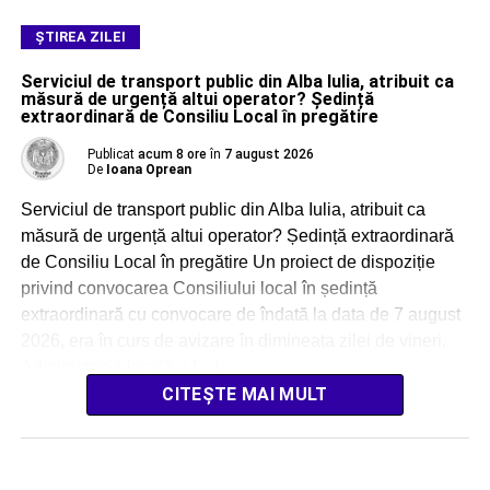
ŞTIREA ZILEI
Serviciul de transport public din Alba Iulia, atribuit ca
măsură de urgență altui operator? Ședință
extraordinară de Consiliu Local în pregătire
Publicat
acum 8 ore
în
7 august 2026
De
Ioana Oprean
Serviciul de transport public din Alba Iulia, atribuit ca
măsură de urgență altui operator? Ședință extraordinară
de Consiliu Local în pregătire Un proiect de dispoziție
privind convocarea Consiliului local în ședință
extraordinară cu convocare de îndată la data de 7 august
2026, era în curs de avizare în dimineața zilei de vineri.
Administrația locală a […]
CITEȘTE MAI MULT