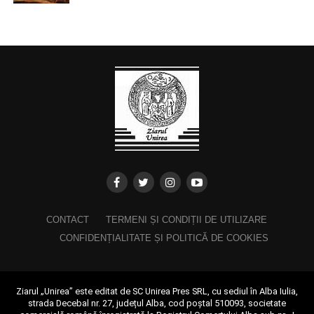
CONTACT
TERMENI ȘI CONDIȚII DE UTILIZARE
CONFIDENȚIALITATE ȘI POLITICĂ DE COOKIES
Ziarul „Unirea” este editat de SC Unirea Pres SRL, cu sediul în Alba Iulia,
strada Decebal nr. 27, județul Alba, cod poștal 510093, societate