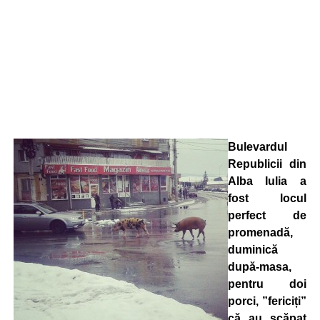
Bulevardul
Republicii din
Alba Iulia a
fost locul
perfect de
promenadă,
duminică
după-masa,
pentru doi
porci, ”fericiți”
că au scăpat