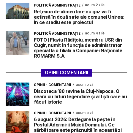
acum 2 zile
POLITICĂ ADMINISTRAȚIE
Rețeaua de alimentare cu gaz va fi
extinsă în două sate ale comunei Unirea:
În ce stadiu este proiectul
acum 4 zile
POLITICĂ ADMINISTRAȚIE
FOTO | Flaviu Rădițoiu, membru USR din
Cugir, numit în funcția de administrator
special la o filială a Companiei Naționale
ROMARM S.A.
OPINII COMENTARII
acum o zi
OPINII - COMENTARII
Discoteca ’80 revine la Cluj-Napoca. O
seară cu hituri legendare și artiști care au
făcut istorie
acum o zi
OPINII - COMENTARII
6 august 2026: Dezlegare la pește în
Postul Adormirii Maicii Domnului. Ce
sărbătoare este prăznuită în această zi