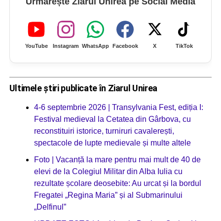
Urmărește Ziarul Unirea pe Social Media
YouTube
Instagram
WhatsApp
Facebook
X
TikTok
Ultimele știri publicate în Ziarul Unirea
4-6 septembrie 2026 | Transylvania Fest, ediția I:
Festival medieval la Cetatea din Gârbova, cu
reconstituiri istorice, turniruri cavalerești,
spectacole de lupte medievale și multe altele
Foto | Vacanță la mare pentru mai mult de 40 de
elevi de la Colegiul Militar din Alba Iulia cu
rezultate școlare deosebite: Au urcat și la bordul
Fregatei „Regina Maria” și al Submarinului
„Delfinul”