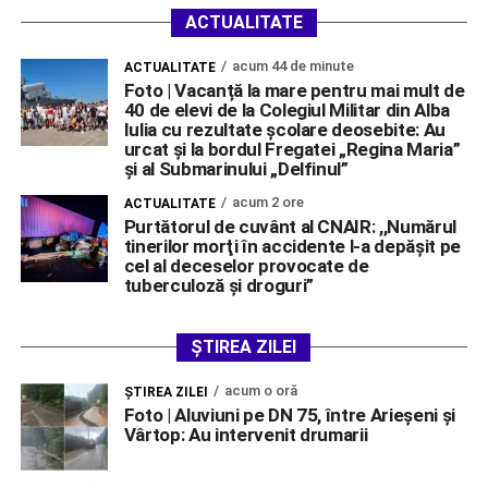
ACTUALITATE
acum 44 de minute
ACTUALITATE
Foto | Vacanță la mare pentru mai mult de
40 de elevi de la Colegiul Militar din Alba
Iulia cu rezultate școlare deosebite: Au
urcat și la bordul Fregatei „Regina Maria”
și al Submarinului „Delfinul”
acum 2 ore
ACTUALITATE
Purtătorul de cuvânt al CNAIR: ,,Numărul
tinerilor morţi în accidente l-a depăşit pe
cel al deceselor provocate de
tuberculoză şi droguri”
ȘTIREA ZILEI
acum o oră
ŞTIREA ZILEI
Foto | Aluviuni pe DN 75, între Arieșeni și
Vârtop: Au intervenit drumarii