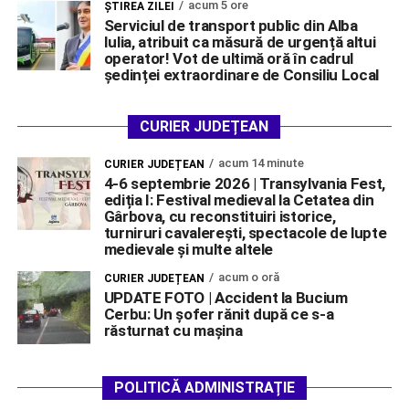
acum 5 ore
ŞTIREA ZILEI
Serviciul de transport public din Alba
Iulia, atribuit ca măsură de urgență altui
operator! Vot de ultimă oră în cadrul
ședinței extraordinare de Consiliu Local
CURIER JUDEȚEAN
acum 14 minute
CURIER JUDEȚEAN
4-6 septembrie 2026 | Transylvania Fest,
ediția I: Festival medieval la Cetatea din
Gârbova, cu reconstituiri istorice,
turniruri cavalerești, spectacole de lupte
medievale și multe altele
acum o oră
CURIER JUDEȚEAN
UPDATE FOTO | Accident la Bucium
Cerbu: Un șofer rănit după ce s-a
răsturnat cu mașina
POLITICĂ ADMINISTRAȚIE