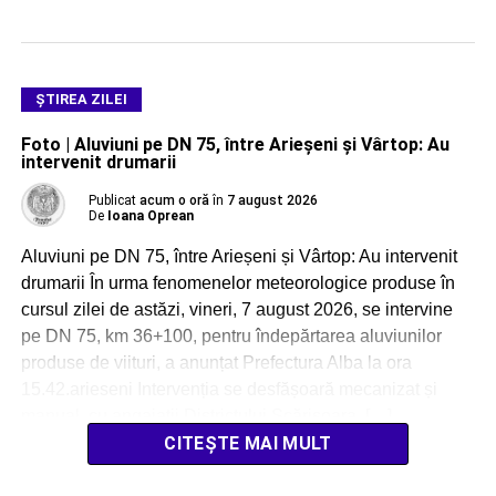
ŞTIREA ZILEI
Foto | Aluviuni pe DN 75, între Arieșeni și Vârtop: Au
intervenit drumarii
Publicat
acum o oră
în
7 august 2026
De
Ioana Oprean
Aluviuni pe DN 75, între Arieșeni și Vârtop: Au intervenit
drumarii În urma fenomenelor meteorologice produse în
cursul zilei de astăzi, vineri, 7 august 2026, se intervine
pe DN 75, km 36+100, pentru îndepărtarea aluviunilor
produse de viituri, a anunțat Prefectura Alba la ora
15.42.arieseni Intervenția se desfășoară mecanizat și
manual, cu angajații Districtului Scărișoara, […]
CITEȘTE MAI MULT