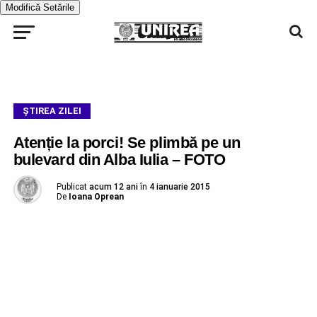
Modifică Setările
ŞTIREA ZILEI
Atenție la porci! Se plimbă pe un
bulevard din Alba Iulia – FOTO
Publicat
acum 12 ani
în
4 ianuarie 2015
De
Ioana Oprean