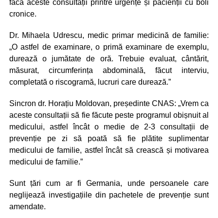
facă aceste consultații printre urgențe și pacienții cu boli
cronice.
Dr. Mihaela Udrescu, medic primar medicină de familie:
„O astfel de examinare, o primă examinare de exemplu,
durează o jumătate de oră. Trebuie evaluat, cântărit,
măsurat, circumferința abdominală, făcut interviu,
completată o riscogramă, lucruri care durează.”
Sincron dr. Horațiu Moldovan, președinte CNAS: „Vrem ca
aceste consultații să fie făcute peste programul obișnuit al
medicului, astfel încât o medie de 2-3 consultații de
prevenție pe zi să poată să fie plătite suplimentar
medicului de familie, astfel încât să crească și motivarea
medicului de familie.”
Sunt țări cum ar fi Germania, unde persoanele care
neglijează investigațiile din pachetele de prevenție sunt
amendate.