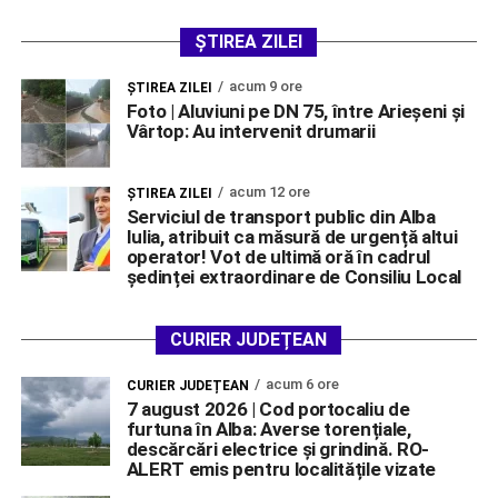
ȘTIREA ZILEI
acum 9 ore
ŞTIREA ZILEI
Foto | Aluviuni pe DN 75, între Arieșeni și
Vârtop: Au intervenit drumarii
acum 12 ore
ŞTIREA ZILEI
Serviciul de transport public din Alba
Iulia, atribuit ca măsură de urgență altui
operator! Vot de ultimă oră în cadrul
ședinței extraordinare de Consiliu Local
CURIER JUDEȚEAN
acum 6 ore
CURIER JUDEȚEAN
7 august 2026 | Cod portocaliu de
furtuna în Alba: Averse torențiale,
descărcări electrice și grindină. RO-
ALERT emis pentru localitățile vizate