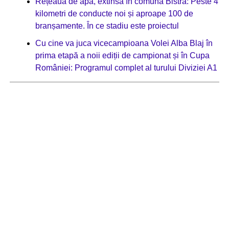
Rețeaua de apă, extinsă în comuna Bistra: Peste 4
kilometri de conducte noi și aproape 100 de
branșamente. În ce stadiu este proiectul
Cu cine va juca vicecampioana Volei Alba Blaj în
prima etapă a noii ediții de campionat și în Cupa
României: Programul complet al turului Diviziei A1