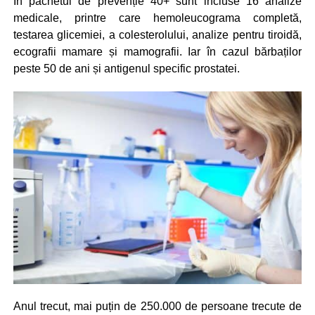
În pachetul de prevenție 40+ sunt incluse 16 analize
medicale, printre care hemoleucograma completă,
testarea glicemiei, a colesterolului, analize pentru tiroidă,
ecografii mamare și mamografii. Iar în cazul bărbaților
peste 50 de ani și antigenul specific prostatei.
Anul trecut, mai puțin de 250.000 de persoane trecute de