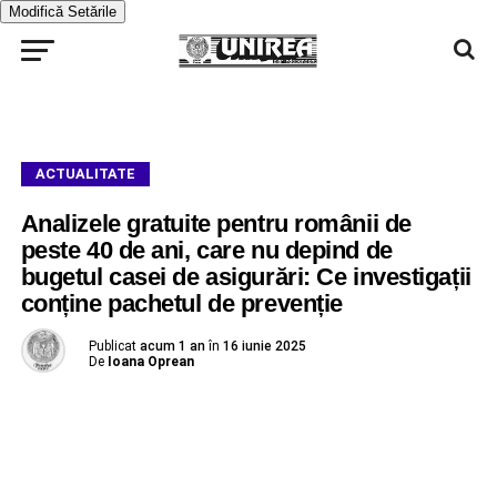
Modifică Setările
ACTUALITATE
Analizele gratuite pentru românii de
peste 40 de ani, care nu depind de
bugetul casei de asigurări: Ce investigații
conține pachetul de prevenție
Publicat
acum 1 an
în
16 iunie 2025
De
Ioana Oprean