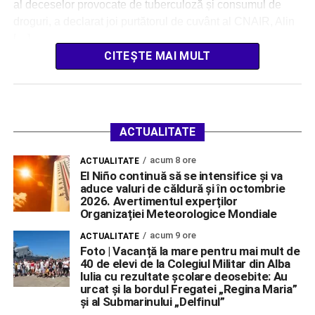
al deceselor provocate de tuberculoză și consumul de
droguri, a declarat joi purtătorul de cuvânt al CNAIR, Alin
[…]
CITEȘTE MAI MULT
ACTUALITATE
acum 8 ore
ACTUALITATE
El Niño continuă să se intensifice și va
aduce valuri de căldură și în octombrie
2026. Avertimentul experților
Organizației Meteorologice Mondiale
acum 9 ore
ACTUALITATE
Foto | Vacanță la mare pentru mai mult de
40 de elevi de la Colegiul Militar din Alba
Iulia cu rezultate școlare deosebite: Au
urcat și la bordul Fregatei „Regina Maria”
și al Submarinului „Delfinul”