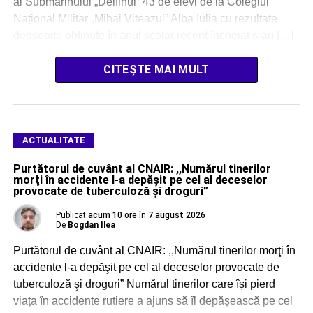
al Submarinului „Delfinul” 43 de elevi de la Colegiul
Național Militar „Mihai Viteazul” Alba Iulia cu rezultate
deosebite obținute în anul școlar recent încheiat s-au […]
CITEȘTE MAI MULT
ACTUALITATE
Purtătorul de cuvânt al CNAIR: ,,Numărul tinerilor
morţi în accidente l-a depăşit pe cel al deceselor
provocate de tuberculoză şi droguri”
Publicat
acum 10 ore
în
7 august 2026
De
Bogdan Ilea
Purtătorul de cuvânt al CNAIR: ,,Numărul tinerilor morţi în
accidente l-a depăşit pe cel al deceselor provocate de
tuberculoză şi droguri” Numărul tinerilor care își pierd
viața în accidente rutiere a ajuns să îl depășească pe cel