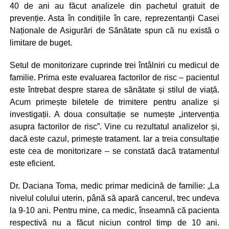
40 de ani au făcut analizele din pachetul gratuit de
prevenție. Asta în condițiile în care, reprezentanții Casei
Naționale de Asigurări de Sănătate spun că nu există o
limitare de buget.
Setul de monitorizare cuprinde trei întâlniri cu medicul de
familie. Prima este evaluarea factorilor de risc – pacientul
este întrebat despre starea de sănătate și stilul de viață.
Acum primește biletele de trimitere pentru analize și
investigații. A doua consultație se numește „intervenția
asupra factorilor de risc”. Vine cu rezultatul analizelor și,
dacă este cazul, primește tratament. Iar a treia consultație
este cea de monitorizare – se constată dacă tratamentul
este eficient.
Dr. Daciana Toma, medic primar medicină de familie: „La
nivelul colului uterin, până să apară cancerul, trec undeva
la 9-10 ani. Pentru mine, ca medic, înseamnă că pacienta
respectivă nu a făcut niciun control timp de 10 ani.