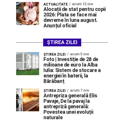
acum 12 ore
ACTUALITATE
Alocații de stat pentru copii
2026: Plata se face mai
devreme în luna august.
Anunțul oficial
ȘTIREA ZILEI
acum 5 ore
ŞTIREA ZILEI
Foto | Investiție de 28 de
milioane de euro la Alba
Iulia: Sistem de stocare a
energiei în baterii, la
Bărăbanț
acum 7 ore
ŞTIREA ZILEI
Antrepriza generală Elis
Pavaje, De la pavaj la
antrepriză generală:
Povestea unei evoluții
naturale