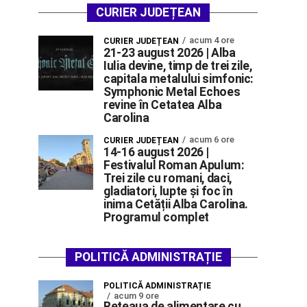
CURIER JUDEȚEAN
acum 4 ore
CURIER JUDEȚEAN
21-23 august 2026 | Alba
Iulia devine, timp de trei zile,
capitala metalului simfonic:
Symphonic Metal Echoes
revine în Cetatea Alba
Carolina
acum 6 ore
CURIER JUDEȚEAN
14-16 august 2026 |
Festivalul Roman Apulum:
Trei zile cu romani, daci,
gladiatori, lupte și foc în
inima Cetății Alba Carolina.
Programul complet
POLITICĂ ADMINISTRAȚIE
POLITICĂ ADMINISTRAȚIE
acum 9 ore
Rețeaua de alimentare cu