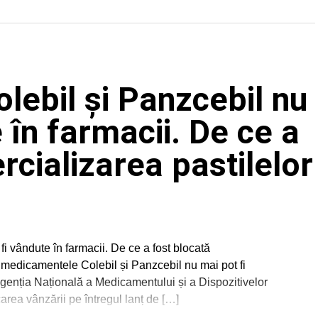
ebil și Panzcebil nu
 în farmacii. De ce a
rcializarea pastilelor
i vândute în farmacii. De ce a fost blocată
 medicamentele Colebil și Panzcebil nu mai pot fi
enția Națională a Medicamentului și a Dispozitivelor
a vânzării pe întregul lanț de […]