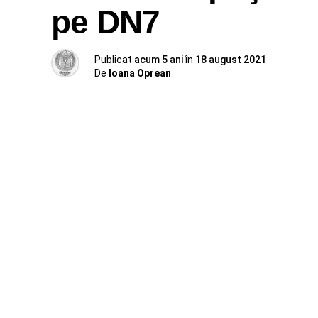
pe DN7
Publicat
acum 5 ani
în
18 august 2021
De
Ioana Oprean