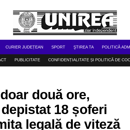
CURIER JUDEȚEAN
SPORT
ŞTIREA TA
POLITICĂ ADM
ACT
PUBLICITATE
CONFIDENȚIALITATE ȘI POLITICĂ DE CO
doar două ore,
u depistat 18 șoferi
mita legală de viteză