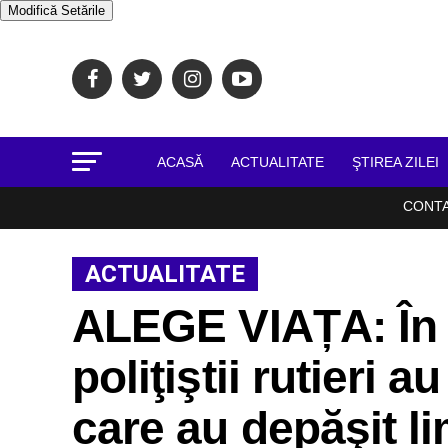
Modifică Setările
ACASĂ
ACTUALITATE
ŞTIREA ZILEI
CONT
ACTUALITATE
ALEGE VIAȚA: În 
poliţiştii rutieri a
care au depăşit li