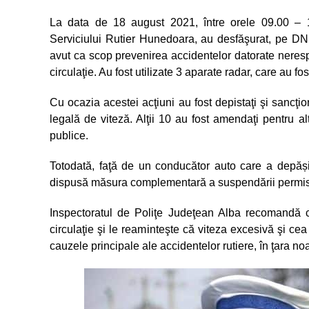
La data de 18 august 2021, între orele 09.00 – 11.0
Serviciului Rutier Hunedoara, au desfăşurat, pe DN 
avut ca scop prevenirea accidentelor datorate nerespec
circulaţie. Au fost utilizate 3 aparate radar, care au fo
Cu ocazia acestei acţiuni au fost depistaţi şi sancţi
legală de viteză. Alţii 10 au fost amendaţi pentru al
publice.
Totodată, faţă de un conducător auto care a depășit
dispusă măsura complementară a suspendării permisu
Inspectoratul de Poliţe Judeţean Alba recomandă co
circulaţie şi le reaminteşte că viteza excesivă şi cea
cauzele principale ale accidentelor rutiere, în ţara noa