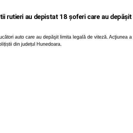
ii rutieri au depistat 18 șoferi care au depăşit
ducători auto care au depăşit limita legală de viteză. Acţiunea a
lițiștii din județul Hunedoara.