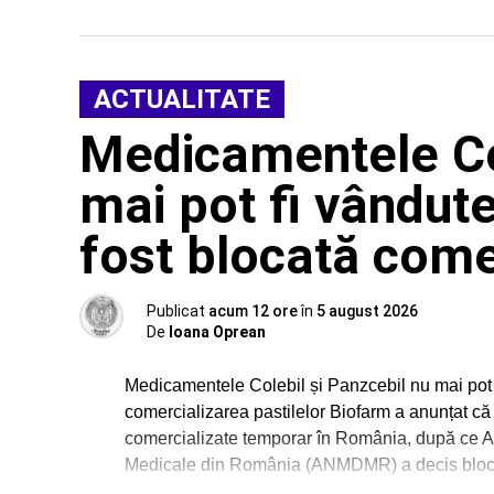
ACTUALITATE
Medicamentele Col
mai pot fi vândute
fost blocată come
Publicat
acum 12 ore
în
5 august 2026
De
Ioana Oprean
Medicamentele Colebil și Panzcebil nu mai pot f
comercializarea pastilelor Biofarm a anunțat că
comercializate temporar în România, după ce Ag
Medicale din România (ANMDMR) a decis blocare