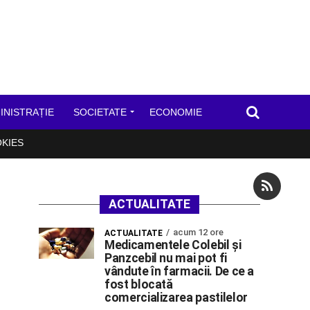
INISTRAȚIE
SOCIETATE
ECONOMIE
OKIES
ACTUALITATE
acum 12 ore
ACTUALITATE
Medicamentele Colebil și
Panzcebil nu mai pot fi
vândute în farmacii. De ce a
fost blocată
comercializarea pastilelor