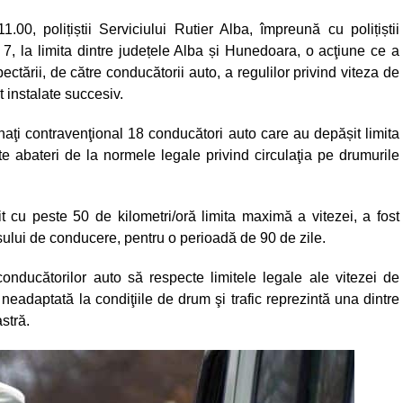
0, polițiștii Serviciului Rutier Alba, împreună cu polițiștii
7, la limita dintre județele Alba și Hunedoara, o acţiune ce a
tării, de către conducătorii auto, a regulilor privind viteza de
st instalate succesiv.
onaţi contravenţional 18 conducători auto care au depășit limita
te abateri de la normele legale privind circulaţia pe drumurile
 cu peste 50 de kilometri/oră limita maximă a vitezei, a fost
lui de conducere, pentru o perioadă de 90 de zile.
nducătorilor auto să respecte limitele legale ale vitezei de
 neadaptată la condiţiile de drum şi trafic reprezintă una dintre
stră.