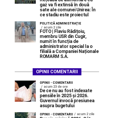
gaz va fi extinsă în două
sate ale comunei Unirea: În
ce stadiu este proiectul
POLITICĂ ADMINISTRAȚIE
acum 2 zile
FOTO | Flaviu Rădițoiu,
membru USR din Cugir,
numit în funcția de
administrator special la o
filială a Companiei Naționale
ROMARM S.A.
OPINII COMENTARII
OPINII - COMENTARII
acum 23 de ore
De ce nu au fost indexate
pensiile în 2025 și 2026.
Guvernul invocă presiunea
asupra bugetului
acum 2 zile
OPINII - COMENTARII