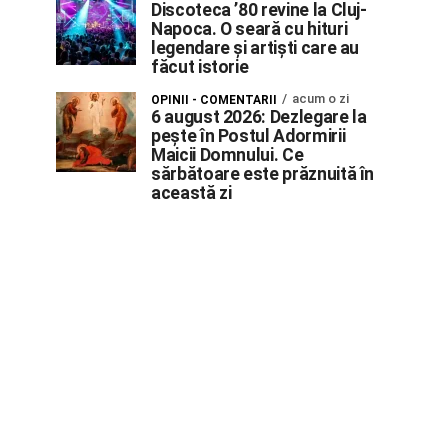
Discoteca ’80 revine la Cluj-
Napoca. O seară cu hituri
legendare și artiști care au
făcut istorie
acum o zi
OPINII - COMENTARII
6 august 2026: Dezlegare la
pește în Postul Adormirii
Maicii Domnului. Ce
sărbătoare este prăznuită în
această zi