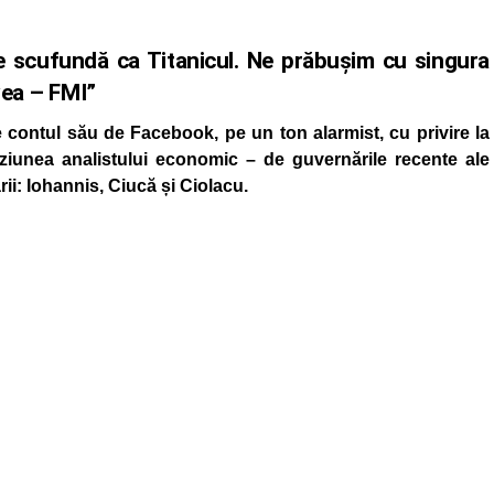
e scufundă ca Titanicul. Ne prăbușim cu singura
vea – FMI”
 contul său de Facebook, pe un ton alarmist, cu privire la
ziunea analistului economic – de guvernările recente ale
ii: Iohannis, Ciucă și Ciolacu.