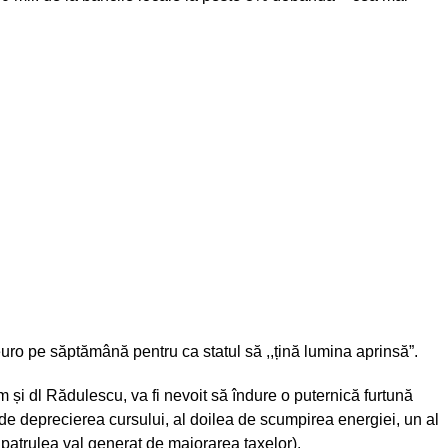
ro pe săptămână pentru ca statul să ,,țină lumina aprinsă”.
și dl Rădulescu, va fi nevoit să îndure o puternică furtună
 de deprecierea cursului, al doilea de scumpirea energiei, un al
l patrulea val generat de majorarea taxelor).