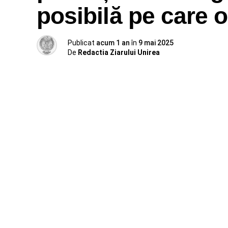
posibilă pe care 
Publicat
acum 1 an
în
9 mai 2025
De
Redactia Ziarului Unirea