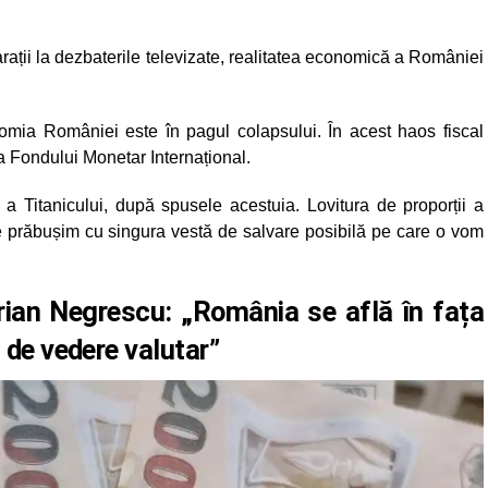
larații la dezbaterile televizate, realitatea economică a României
onomia României este în pagul colapsului. În acest haos fiscal
ia Fondului Monetar Internațional.
 a Titanicului, după spusele acestuia. Lovitura de proporții a
ne prăbușim cu singura vestă de salvare posibilă pe care o vom
rian Negrescu: „România se află în fața
 de vedere valutar”