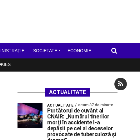
INISTRAȚIE
SOCIETATE
ECONOMIE
OKIES
ACTUALITATE
acum 37 de minute
ACTUALITATE
Purtătorul de cuvânt al
CNAIR: ,,Numărul tinerilor
morţi în accidente l-a
depăşit pe cel al deceselor
provocate de tuberculoză şi