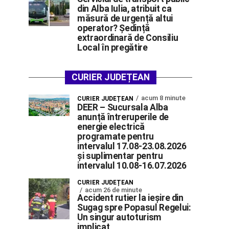
din Alba Iulia, atribuit ca
măsură de urgență altui
operator? Ședință
extraordinară de Consiliu
Local în pregătire
CURIER JUDEȚEAN
acum 8 minute
CURIER JUDEȚEAN
DEER – Sucursala Alba
anunță întreruperile de
energie electrică
programate pentru
intervalul 17.08-23.08.2026
și suplimentar pentru
intervalul 10.08-16.07.2026
CURIER JUDEȚEAN
acum 26 de minute
Accident rutier la ieșire din
Sugag spre Popasul Regelui:
Un singur autoturism
implicat