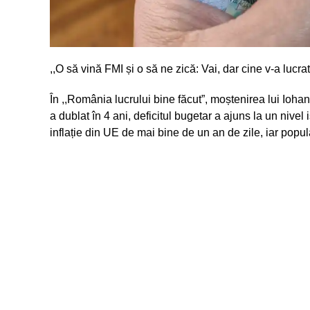
,,O să vină FMI și o să ne zică: Vai, dar cine v-a lucrat
În ,,România lucrului bine făcut”, moștenirea lui Ioh
a dublat în 4 ani, deficitul bugetar a ajuns la un nivel
inflație din UE de mai bine de un an de zile, iar popul