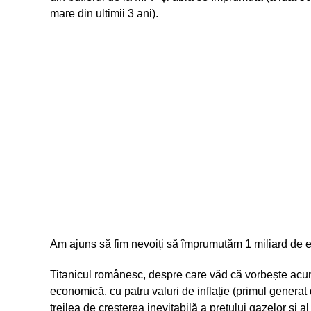
mare din ultimii 3 ani).
Am ajuns să fim nevoiți să împrumutăm 1 miliard de eu
Titanicul românesc, despre care văd că vorbește acum 
economică, cu patru valuri de inflație (primul generat
treilea de creșterea inevitabilă a prețului gazelor și a