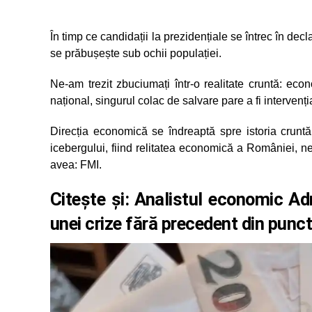
În timp ce candidații la prezidențiale se întrec în dec
se prăbușește sub ochii populației.
Ne-am trezit zbuciumați într-o realitate cruntă: ec
național, singurul colac de salvare pare a fi intervenț
Direcția economică se îndreaptă spre istoria cruntă
icebergului, fiind relitatea economică a României, 
avea: FMI.
Citește și:
Analistul economic Ad
unei crize fără precedent din punct