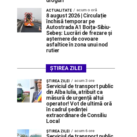
droguri”
acum o oră
ACTUALITATE
8 august 2026 | Circulație
închisă temporar pe
Autostrada A1 Boița-Sibiu-
Sebeș: Lucrări de frezare și
așternere de covoare
asfaltice în zona unui nod
rutier
ȘTIREA ZILEI
acum 3 ore
ŞTIREA ZILEI
Serviciul de transport public
din Alba Iulia, atribuit ca
măsură de urgență altui
operator! Vot de ultimă oră
în cadrul ședinței
extraordinare de Consiliu
Local
acum 6 ore
ŞTIREA ZILEI
Serviciul de transport public