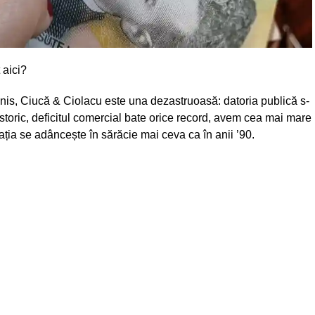
 aici?
annis, Ciucă & Ciolacu este una dezastruoasă: datoria publică s-
 istoric, deficitul comercial bate orice record, avem cea mai mare
ația se adâncește în sărăcie mai ceva ca în anii ’90.