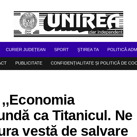
CURIER JUDEȚEAN
SPORT
ŞTIREA TA
POLITICĂ ADM
ACT
PUBLICITATE
CONFIDENȚIALITATE ȘI POLITICĂ DE CO
 ,,Economia
ndă ca Titanicul. Ne
ra vestă de salvare