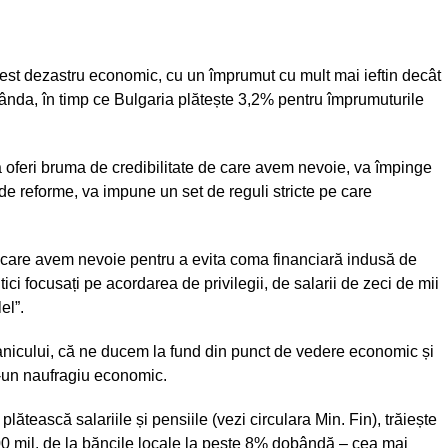
st dezastru economic, cu un împrumut cu mult mai ieftin decât
ânda, în timp ce Bulgaria plătește 3,2% pentru împrumuturile
a oferi bruma de credibilitate de care avem nevoie, va împinge
 de reforme, va impune un set de reguli stricte pe care
 care avem nevoie pentru a evita coma financiară indusă de
ici focusați pe acordarea de privilegii, de salarii de zeci de mii
el”.
icului, că ne ducem la fund din punct de vedere economic și
-un naufragiu economic.
lătească salariile și pensiile (vezi circulara Min. Fin), trăiește
00 mil. de la băncile locale la peste 8% dobândă – cea mai