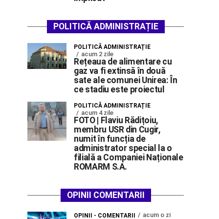
POLITICĂ ADMINISTRAȚIE
POLITICĂ ADMINISTRAȚIE
acum 2 zile
Rețeaua de alimentare cu
gaz va fi extinsă în două
sate ale comunei Unirea: În
ce stadiu este proiectul
POLITICĂ ADMINISTRAȚIE
acum 4 zile
FOTO | Flaviu Rădițoiu,
membru USR din Cugir,
numit în funcția de
administrator special la o
filială a Companiei Naționale
ROMARM S.A.
OPINII COMENTARII
acum o zi
OPINII - COMENTARII