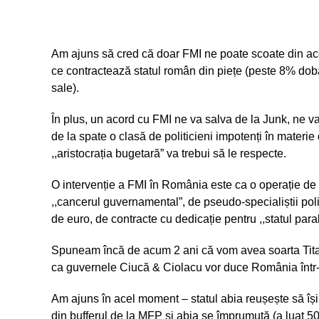
Am ajuns să cred că doar FMI ne poate scoate din ace
ce contractează statul român din piețe (peste 8% dob
sale).
În plus, un acord cu FMI ne va salva de la Junk, ne v
de la spate o clasă de politicieni impotenți în materie
,,aristocrația bugetară” va trebui să le respecte.
O intervenție a FMI în România este ca o operație de
,,cancerul guvernamental”, de pseudo-specialiștii polit
de euro, de contracte cu dedicație pentru ,,statul paral
Spuneam încă de acum 2 ani că vom avea soarta Titan
ca guvernele Ciucă & Ciolacu vor duce România într
Am ajuns în acel moment – statul abia reușește să își p
din bufferul de la MFP și abia se împrumută (a luat 5