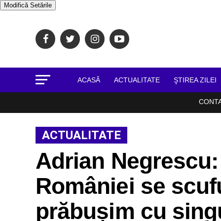
Modifică Setările
ACASĂ
ACTUALITATE
ŞTIREA ZILEI
CONT
ACTUALITATE
Adrian Negrescu:
României se scufu
prăbușim cu singu