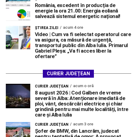
România, excedent în producția de
energie la ora 21.00: Energia eoliană
salvează sistemul energetic național!
acum 4 ore
ŞTIREA ZILEI
Video | Cum va fi selectat operatorul care
va asigura, ca măsură de urgență,
transportul public din Alba Iulia. Primarul
Gabriel Pleșa: „Va fi acces liber la
ofertare”
CURIER JUDEȚEAN
acum o oră
CURIER JUDEȚEAN
8 august 2026 | Cod Galben de vreme
severă în Alba: Atenționare imediată de
ploi, vânt, descărcări electrice și chiar
grindină pentru mai multe localități, între
care și Alba Iulia
acum 3 ore
CURIER JUDEȚEAN
Șofer de BMW, din Lancrăm, judecat
pentru tentativă de omor: A provocat