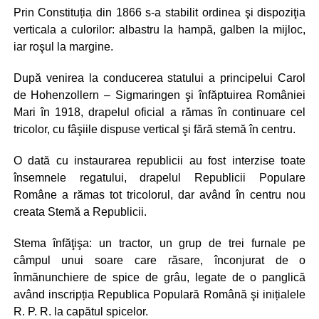
Prin Constituția din 1866 s-a stabilit ordinea şi dispoziţia
verticala a culorilor: albastru la hampă, galben la mijloc,
iar roşul la margine.
După venirea la conducerea statului a principelui Carol
de Hohenzollern – Sigmaringen şi înfăptuirea României
Mari în 1918, drapelul oficial a rămas în continuare cel
tricolor, cu fâşiile dispuse vertical şi fără stemă în centru.
O dată cu instaurarea republicii au fost interzise toate
însemnele regatului, drapelul Republicii Populare
Române a rămas tot tricolorul, dar având în centru nou
creata Stemă a Republicii.
Stema înfăţişa: un tractor, un grup de trei furnale pe
câmpul unui soare care răsare, înconjurat de o
înmănunchiere de spice de grâu, legate de o panglică
având inscripția Republica Populară Română şi inițialele
R. P. R. la capătul spicelor.