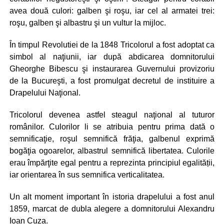
avea două culori: galben şi roşu, iar cel al armatei trei:
roşu, galben şi albastru şi un vultur la mijloc.
În timpul Revolutiei de la 1848 Tricolorul a fost adoptat ca
simbol al naţiunii, iar după abdicarea domnitorului
Gheorghe Bibescu şi instaurarea Guvernului provizoriu
de la Bucureşti, a fost promulgat decretul de instituire a
Drapelului Naţional.
Tricolorul devenea astfel steagul naţional al tuturor
românilor. Culorilor li se atribuia pentru prima dată o
semnificaţie, roşul semnifică frăţia, galbenul exprimă
bogăţia ogoarelor, albastrul semnifică libertatea. Culorile
erau împărţite egal pentru a reprezinta principiul egalității,
iar orientarea în sus semnifica verticalitatea.
Un alt moment important în istoria drapelului a fost anul
1859, marcat de dubla alegere a domnitorului Alexandru
Ioan Cuza.