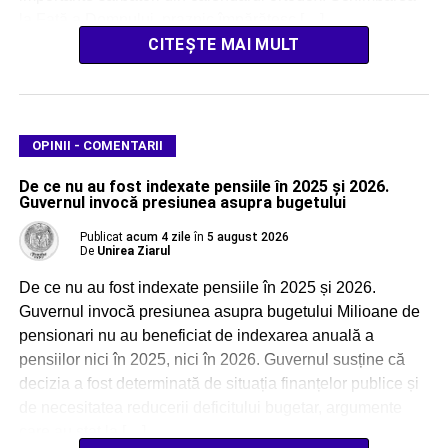
la Față a Domnului, praznic împărătesc […]
CITEȘTE MAI MULT
OPINII - COMENTARII
De ce nu au fost indexate pensiile în 2025 și 2026.
Guvernul invocă presiunea asupra bugetului
Publicat
acum 4 zile
în
5 august 2026
De
Unirea Ziarul
De ce nu au fost indexate pensiile în 2025 și 2026.
Guvernul invocă presiunea asupra bugetului Milioane de
pensionari nu au beneficiat de indexarea anuală a
pensiilor nici în 2025, nici în 2026. Guvernul susține că
decizia a fost determinată de situația finanțelor publice și
de necesitatea reducerii deficitului bugetar, argumente
care au stat la […]