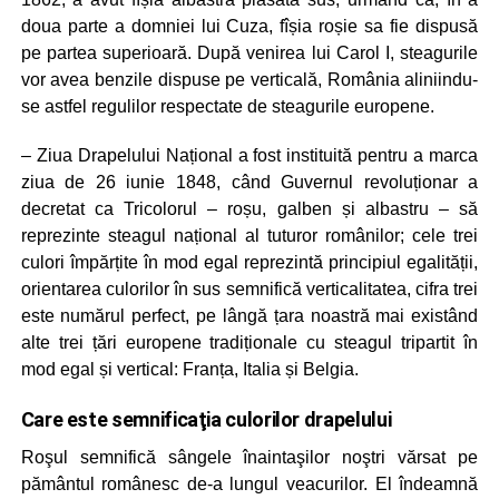
doua parte a domniei lui Cuza, fîșia roșie sa fie dispusă
pe partea superioară. După venirea lui Carol I, steagurile
vor avea benzile dispuse pe verticală, România aliniindu-
se astfel regulilor respectate de steagurile europene.
– Ziua Drapelului Național a fost instituită pentru a marca
ziua de 26 iunie 1848, când Guvernul revoluționar a
decretat ca Tricolorul – roșu, galben și albastru – să
reprezinte steagul național al tuturor românilor; cele trei
culori împărțite în mod egal reprezintă principiul egalității,
orientarea culorilor în sus semnifică verticalitatea, cifra trei
este numărul perfect, pe lângă țara noastră mai existând
alte trei țări europene tradiționale cu steagul tripartit în
mod egal și vertical: Franța, Italia și Belgia.
Care este semnificaţia culorilor drapelului
Roşul semnifică sângele înaintaşilor noştri vărsat pe
pământul românesc de-a lungul veacurilor. El îndeamnă