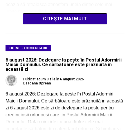
ocazia să retrăiască atmosfera uneia dintre cele mai
iubite perioade din […]
CITEȘTE MAI MULT
OPINII - COMENTARII
6 august 2026: Dezlegare la pește în Postul Adormirii
Maicii Domnului. Ce sărbătoare este prăznuită în
această zi
Publicat
acum 3 zile
în
6 august 2026
De
Ioana Oprean
6 august 2026: Dezlegare la pește în Postul Adormirii
Maicii Domnului. Ce sărbătoare este prăznuită în această
zi 6 august 2026 este zi de dezlegare la pește pentru
credincioșii ortodocși care țin Postul Adormirii Maicii
Domnului. Data coincide cu una dintre cele mai
importante sărbători din calendarul ortodox: Schimbarea