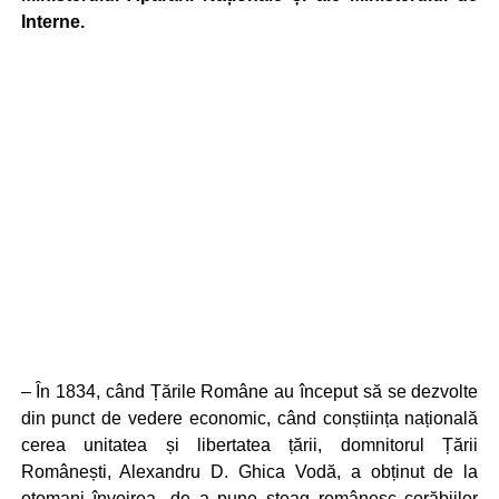
Interne.
– În 1834, când Țările Române au început să se dezvolte
din punct de vedere economic, când conștiința națională
cerea unitatea și libertatea țării, domnitorul Țării
Românești, Alexandru D. Ghica Vodă, a obținut de la
otomani învoirea „de a pune steag românesc corăbiilor