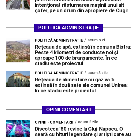
intenționat răsturnarea mașinii unui alt
șofer, pe un drum din apropiere de Cugir
POLITICĂ ADMINISTRAȚIE
acum o zi
POLITICĂ ADMINISTRAȚIE
Rețeaua de apă, extinsă în comuna Bistra:
Peste 4 kilometri de conducte noi și
aproape 100 de branșamente. În ce
stadiu este proiectul
acum 3 zile
POLITICĂ ADMINISTRAȚIE
Rețeaua de alimentare cu gaz va fi
extinsă în două sate ale comunei Unirea:
În ce stadiu este proiectul
OPINII COMENTARII
acum 2 zile
OPINII - COMENTARII
Discoteca ’80 revine la Cluj-Napoca. O
seară cu hituri legendare și artiști care au