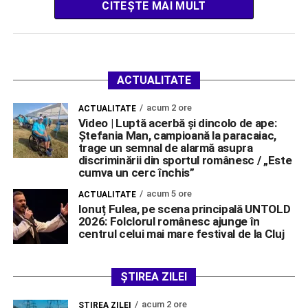
CITEȘTE MAI MULT
ACTUALITATE
acum 2 ore
ACTUALITATE
Video | Luptă acerbă și dincolo de ape:
Ștefania Man, campioană la paracaiac,
trage un semnal de alarmă asupra
discriminării din sportul românesc / „Este
cumva un cerc închis”
acum 5 ore
ACTUALITATE
Ionuț Fulea, pe scena principală UNTOLD
2026: Folclorul românesc ajunge în
centrul celui mai mare festival de la Cluj
ȘTIREA ZILEI
acum 2 ore
ŞTIREA ZILEI