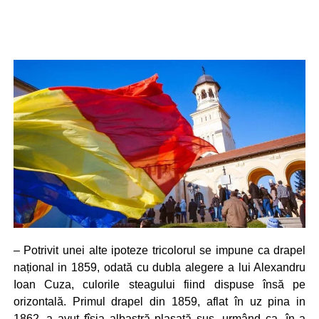
– Potrivit unei alte ipoteze tricolorul se impune ca drapel
național in 1859, odată cu dubla alegere a lui Alexandru
Ioan Cuza, culorile steagului fiind dispuse însă pe
orizontală. Primul drapel din 1859, aflat în uz pina in
1862, a avut fîșia albastră plasată sus, urmând ca, în a