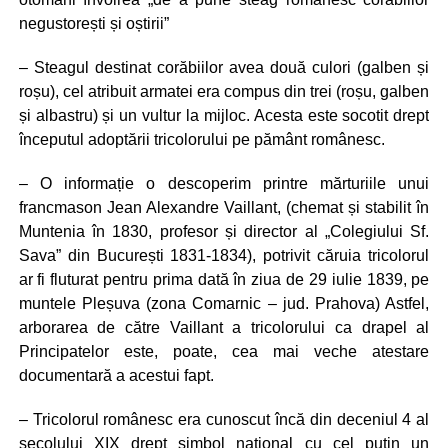
negustorești și oștirii”
– Steagul destinat corăbiilor avea două culori (galben și
roșu), cel atribuit armatei era compus din trei (roșu, galben
și albastru) și un vultur la mijloc. Acesta este socotit drept
începutul adoptării tricolorului pe pământ românesc.
– O informație o descoperim printre mărturiile unui
francmason Jean Alexandre Vaillant, (chemat și stabilit în
Muntenia în 1830, profesor și director al „Colegiului Sf.
Sava” din București 1831-1834), potrivit căruia tricolorul
ar fi fluturat pentru prima dată în ziua de 29 iulie 1839, pe
muntele Pleșuva (zona Comarnic – jud. Prahova) Astfel,
arborarea de către Vaillant a tricolorului ca drapel al
Principatelor este, poate, cea mai veche atestare
documentară a acestui fapt.
– Tricolorul românesc era cunoscut încă din deceniul 4 al
secolului XIX drept simbol național cu cel puțin un