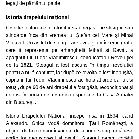
legaţi de pământul patriei.
Istoria drapelului naţional
Cele trei culori ale tricolorului s-au regăsit pe steaguri sau
stindarde înca din vremea lui Ştefan cel Mare şi Mihai
Viteazul. Un astfel de steag, care avea şi un însemn grafic
care îi reprezenta pe arhanghelii Mihail şi Gavril, a
aparţinut lui Tudor Vladimirescu, conducatorul Revoluţiei
de la 1821. Steagul a fost ascuns în timpul revoluţiei
pentru a nu fi capturat, iar după ce revolta a fost înabuşită,
căpitanii lui Tudor Vladimirescu au hotărât arderea lui, şi
totuşi, dupa 60 de ani drapelul a fost găsit, recondiţionat şi
depus, în urma unei ceremonii speciale, la Casa Armatei
din Bucureşti.
Istoria Drapelului Naţional începe însă în 1834, când
Alexandru Ghica Vodă domnitorul Ţării Româneşti, a
obţinut de la otomani învoirea „de a pune steag românesc
corăbiilor negustoreşti şi oştirii”. Steagul pentru corăbii