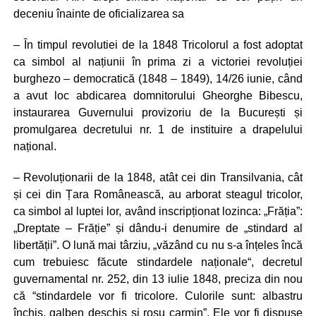
deceniu înainte de oficializarea sa
– În timpul revolutiei de la 1848 Tricolorul a fost adoptat
ca simbol al națiunii în prima zi a victoriei revoluției
burghezo – democratică (1848 – 1849), 14/26 iunie, când
a avut loc abdicarea domnitorului Gheorghe Bibescu,
instaurarea Guvernului provizoriu de la București și
promulgarea decretului nr. 1 de instituire a drapelului
național.
– Revoluționarii de la 1848, atât cei din Transilvania, cât
și cei din Țara Românească, au arborat steagul tricolor,
ca simbol al luptei lor, având inscripționat lozinca: „Frăția”:
„Dreptate – Frăție” și dându-i denumire de „stindard al
libertății”. O lună mai târziu, „văzând cu nu s-a înțeles încă
cum trebuiesc făcute stindardele naționale“, decretul
guvernamental nr. 252, din 13 iulie 1848, preciza din nou
că “stindardele vor fi tricolore. Culorile sunt: albastru
închis, galben deschis și roșu carmin”. Ele vor fi dispuse