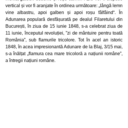
vertical și vor fi aranjate în ordinea următoare: „lângă lemn
vine albastru, apoi galben și apoi roșu fâlfâind“. În
Adunarea populară desfășurată pe dealul Filaretului din
București, în ziua de 15 iunie 1848, s-a celebrat ziua de
11 iunie, începutul revoluției, ”zi de mântuire pentru toată
România”, sub flamurile tricolore. Tot în acel an istoric
1848, în acea impresionantă Adunare de la Blaj, 3/15 mai,
s-a înălțat „flamura cea mare tricoloră a națiunii române”,
a întregii națiuni române.