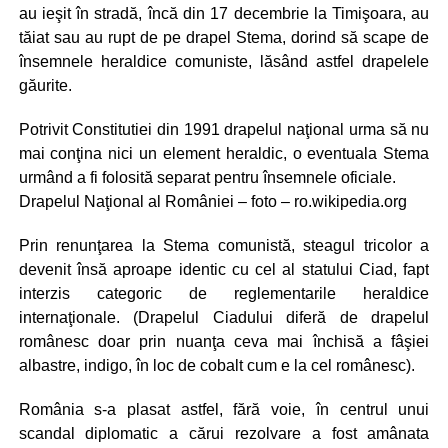
au ieşit în stradă, încă din 17 decembrie la Timişoara, au
tăiat sau au rupt de pe drapel Stema, dorind să scape de
însemnele heraldice comuniste, lăsând astfel drapelele
găurite.
Potrivit Constitutiei din 1991 drapelul naţional urma să nu
mai conţina nici un element heraldic, o eventuala Stema
urmând a fi folosită separat pentru însemnele oficiale.
Drapelul Naţional al României – foto – ro.wikipedia.org
Prin renunţarea la Stema comunistă, steagul tricolor a
devenit însă aproape identic cu cel al statului Ciad, fapt
interzis categoric de reglementarile heraldice
internaţionale. (Drapelul Ciadului diferă de drapelul
românesc doar prin nuanţa ceva mai închisă a fâşiei
albastre, indigo, în loc de cobalt cum e la cel românesc).
România s-a plasat astfel, fără voie, în centrul unui
scandal diplomatic a cărui rezolvare a fost amânata