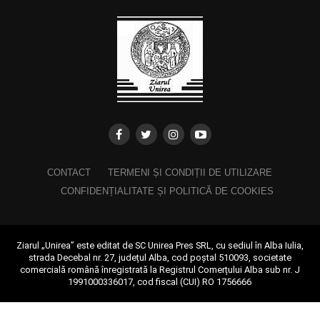
CONTACT
TERMENI ȘI CONDIȚII DE UTILIZARE
CONFIDENȚIALITATE ȘI POLITICĂ DE COOKIES
Ziarul „Unirea” este editat de SC Unirea Pres SRL, cu sediul în Alba Iulia,
strada Decebal nr. 27, județul Alba, cod poștal 510093, societate
comercială română înregistrată la Registrul Comerțului Alba sub nr. J
1991000336017, cod fiscal (CUI) RO 1756666