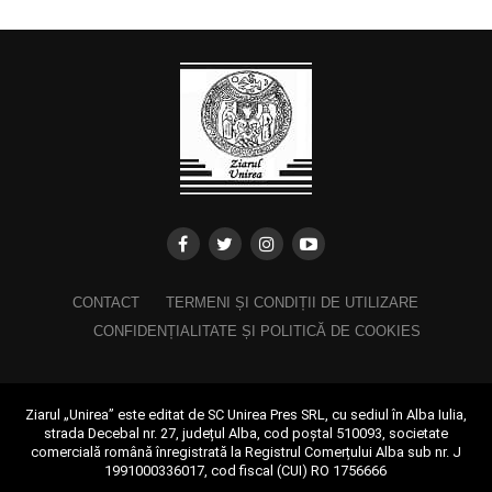
CONTACT
TERMENI ȘI CONDIȚII DE UTILIZARE
CONFIDENȚIALITATE ȘI POLITICĂ DE COOKIES
Ziarul „Unirea” este editat de SC Unirea Pres SRL, cu sediul în Alba Iulia,
strada Decebal nr. 27, județul Alba, cod poștal 510093, societate
comercială română înregistrată la Registrul Comerțului Alba sub nr. J
1991000336017, cod fiscal (CUI) RO 1756666