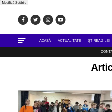
Modifică Setările
ACASĂ
ACTUALITATE
ŞTIREA ZILEI
CONT
Arti