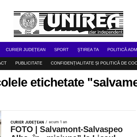
CURIER JUDEȚEAN
SPORT
ŞTIREA TA
POLITICĂ ADM
ACT
PUBLICITATE
CONFIDENȚIALITATE ȘI POLITICĂ DE CO
colele etichetate "salvam
acum 1 an
CURIER JUDEȚEAN
FOTO | Salvamont-Salvaspeo