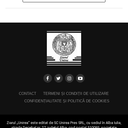
CONTACT
TERMENI ȘI CONDIȚII DE UTILIZARE
CONFIDENȚIALITATE ȘI POLITICĂ DE COOKIES
Ziarul „Unirea” este editat de SC Unirea Pres SRL, cu sediul în Alba Iulia,
strada Decebal nr. 27, județul Alba, cod poștal 510093, societate