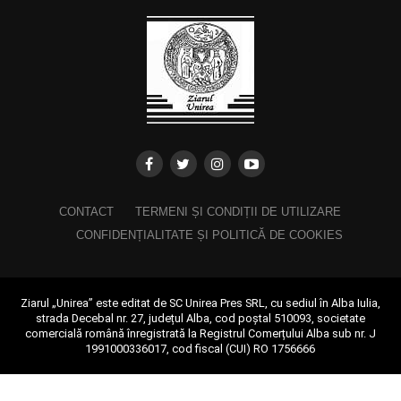
CONTACT
TERMENI ȘI CONDIȚII DE UTILIZARE
CONFIDENȚIALITATE ȘI POLITICĂ DE COOKIES
Ziarul „Unirea” este editat de SC Unirea Pres SRL, cu sediul în Alba Iulia,
strada Decebal nr. 27, județul Alba, cod poștal 510093, societate
comercială română înregistrată la Registrul Comerțului Alba sub nr. J
1991000336017, cod fiscal (CUI) RO 1756666