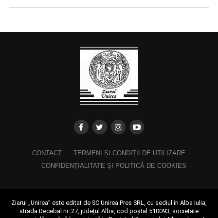
CONTACT
TERMENI ȘI CONDIȚII DE UTILIZARE
CONFIDENȚIALITATE ȘI POLITICĂ DE COOKIES
Ziarul „Unirea” este editat de SC Unirea Pres SRL, cu sediul în Alba Iulia,
strada Decebal nr. 27, județul Alba, cod poștal 510093, societate