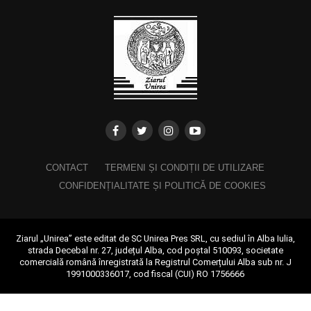
CONTACT
TERMENI ȘI CONDIȚII DE UTILIZARE
CONFIDENȚIALITATE ȘI POLITICĂ DE COOKIES
Ziarul „Unirea” este editat de SC Unirea Pres SRL, cu sediul în Alba Iulia,
strada Decebal nr. 27, județul Alba, cod poștal 510093, societate
comercială română înregistrată la Registrul Comerțului Alba sub nr. J
1991000336017, cod fiscal (CUI) RO 1756666