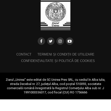
CONTACT
TERMENI ȘI CONDIȚII DE UTILIZARE
CONFIDENȚIALITATE ȘI POLITICĂ DE COOKIES
Ziarul „Unirea” este editat de SC Unirea Pres SRL, cu sediul în Alba Iulia,
strada Decebal nr. 27, județul Alba, cod poștal 510093, societate
comercială română înregistrată la Registrul Comerțului Alba sub nr. J
1991000336017, cod fiscal (CUI) RO 1756666