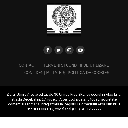
CONTACT
TERMENI ȘI CONDIȚII DE UTILIZARE
CONFIDENȚIALITATE ȘI POLITICĂ DE COOKIES
Ziarul „Unirea” este editat de SC Unirea Pres SRL, cu sediul în Alba Iulia,
strada Decebal nr. 27, județul Alba, cod poștal 510093, societate
comercială română înregistrată la Registrul Comerțului Alba sub nr. J
1991000336017, cod fiscal (CUI) RO 1756666