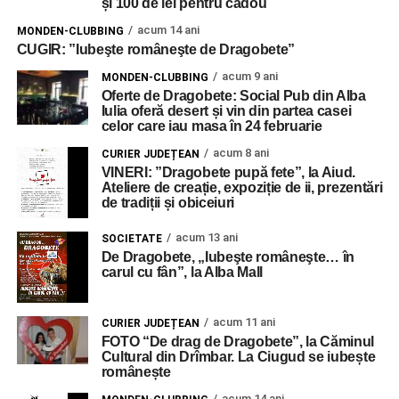
și 100 de lei pentru cadou
acum 14 ani
MONDEN-CLUBBING
CUGIR: ”Iubeşte româneşte de Dragobete”
acum 9 ani
MONDEN-CLUBBING
Oferte de Dragobete: Social Pub din Alba
Iulia oferă desert și vin din partea casei
celor care iau masa în 24 februarie
acum 8 ani
CURIER JUDEȚEAN
VINERI: ”Dragobete pupă fete”, la Aiud.
Ateliere de creație, expoziție de ii, prezentări
de tradiții și obiceiuri
acum 13 ani
SOCIETATE
De Dragobete, „Iubeşte româneşte… în
carul cu fân”, la Alba Mall
acum 11 ani
CURIER JUDEȚEAN
FOTO “De drag de Dragobete”, la Căminul
Cultural din Drîmbar. La Ciugud se iubește
românește
acum 14 ani