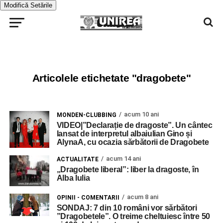
Modifică Setările
Articolele etichetate "dragobete"
acum 10 ani
MONDEN-CLUBBING
VIDEO|”Declarație de dragoste”. Un cântec
lansat de interpretul albaiulian Gino și
AlynaA, cu ocazia sărbătorii de Dragobete
acum 14 ani
ACTUALITATE
„Dragobete liberal”: liber la dragoste, în
Alba Iulia
acum 8 ani
OPINII - COMENTARII
SONDAJ: 7 din 10 români vor sărbători
”Dragobetele”. O treime cheltuiesc între 50