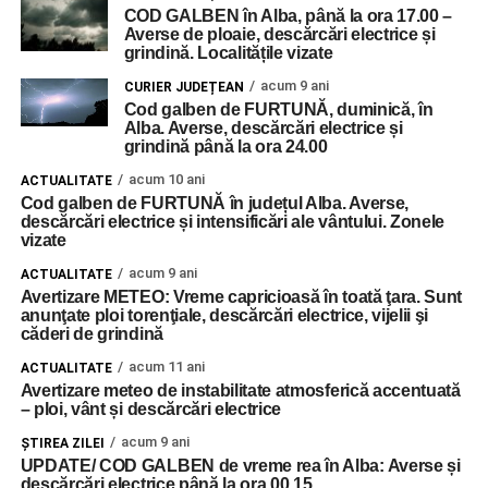
COD GALBEN în Alba, până la ora 17.00 –
Averse de ploaie, descărcări electrice și
grindină. Localitățile vizate
acum 9 ani
CURIER JUDEȚEAN
Cod galben de FURTUNĂ, duminică, în
Alba. Averse, descărcări electrice și
grindină până la ora 24.00
acum 10 ani
ACTUALITATE
Cod galben de FURTUNĂ în județul Alba. Averse,
descărcări electrice și intensificări ale vântului. Zonele
vizate
acum 9 ani
ACTUALITATE
Avertizare METEO: Vreme capricioasă în toată ţara. Sunt
anunţate ploi torenţiale, descărcări electrice, vijelii şi
căderi de grindină
acum 11 ani
ACTUALITATE
Avertizare meteo de instabilitate atmosferică accentuată
– ploi, vânt și descărcări electrice
acum 9 ani
ŞTIREA ZILEI
UPDATE/ COD GALBEN de vreme rea în Alba: Averse și
descărcări electrice până la ora 00.15