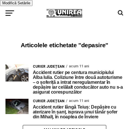
Modifică Setările
Articolele etichetate "depasire"
acum 11 ani
CURIER JUDEȚEAN
Accident rutier pe centura municipiului
Alba Iulia. Coliziune între două autoturisme
– o șoferiță a intrat neregulamentar în
depășire iar celălalt conducător auto nu s-a
asigurat corespunzător
acum 11 ani
CURIER JUDEȚEAN
Accident rutier lângă Teiuș: Depășire cu
aterizare în șanț, isprava unui tânăr șofer
din Mihalț, în noaptea de Înviere