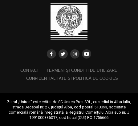
CONTACT
TERMENI ȘI CONDIȚII DE UTILIZARE
CONFIDENȚIALITATE ȘI POLITICĂ DE COOKIES
Ziarul „Unirea” este editat de SC Unirea Pres SRL, cu sediul în Alba Iulia,
strada Decebal nr. 27, județul Alba, cod poștal 510093, societate
comercială română înregistrată la Registrul Comerțului Alba sub nr. J
1991000336017, cod fiscal (CUI) RO 1756666