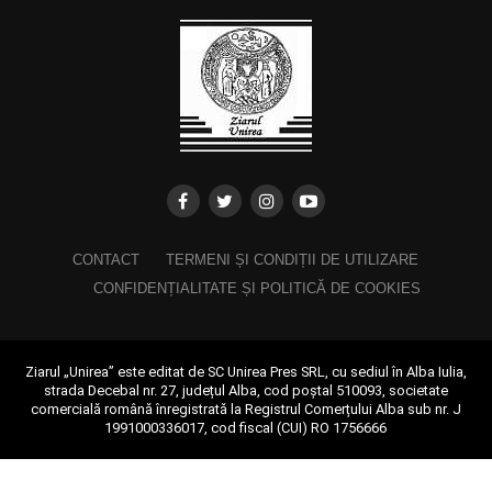
CONTACT
TERMENI ȘI CONDIȚII DE UTILIZARE
CONFIDENȚIALITATE ȘI POLITICĂ DE COOKIES
Ziarul „Unirea” este editat de SC Unirea Pres SRL, cu sediul în Alba Iulia,
strada Decebal nr. 27, județul Alba, cod poștal 510093, societate
comercială română înregistrată la Registrul Comerțului Alba sub nr. J
1991000336017, cod fiscal (CUI) RO 1756666