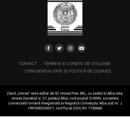
CONTACT
TERMENI ȘI CONDIȚII DE UTILIZARE
CONFIDENȚIALITATE ȘI POLITICĂ DE COOKIES
Ziarul „Unirea” este editat de SC Unirea Pres SRL, cu sediul în Alba Iulia,
strada Decebal nr. 27, județul Alba, cod poștal 510093, societate
comercială română înregistrată la Registrul Comerțului Alba sub nr. J
1991000336017, cod fiscal (CUI) RO 1756666