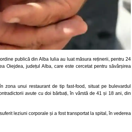
e ordine publică din Alba Iulia au luat măsura reținerii, pentru 24
tea Oiejdea, județul Alba, care este cercetat pentru săvârșirea
n zona unui restaurant de tip fast-food, situat pe bulevardul
ontradictorii avute cu doi bărbați, în vârstă de 41 și 18 ani, din
uferit leziuni corporale și a fost transportat la spital, în vederea