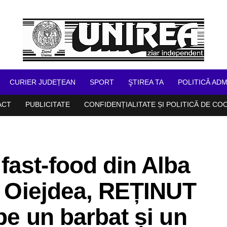
CURIER JUDEȚEAN
SPORT
ŞTIREA TA
POLITICĂ ADM
ACT
PUBLICITATE
CONFIDENȚIALITATE ȘI POLITICĂ DE CO
ast-food din Alba
in Oiejdea, REȚINUT
pe un barbat și un