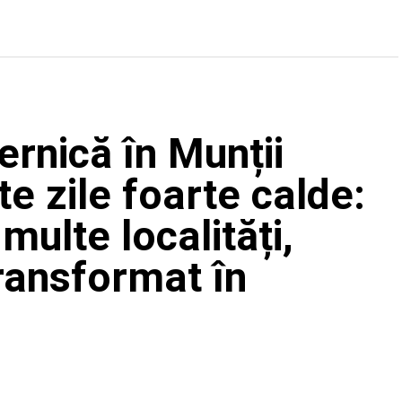
ernică în Munții
e zile foarte calde:
multe localități,
ransformat în