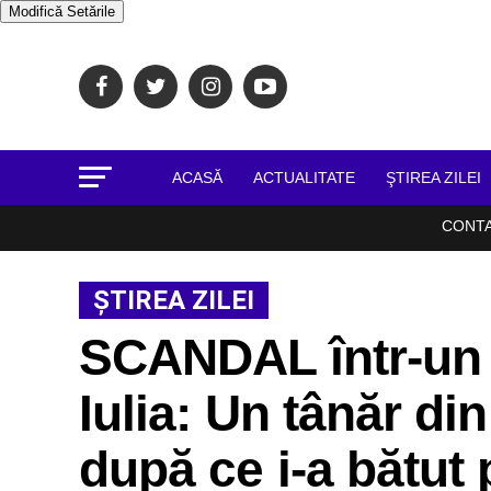
Modifică Setările
ACASĂ
ACTUALITATE
ŞTIREA ZILEI
CONT
ŞTIREA ZILEI
SCANDAL într-un f
Iulia: Un tânăr d
după ce i-a bătut 