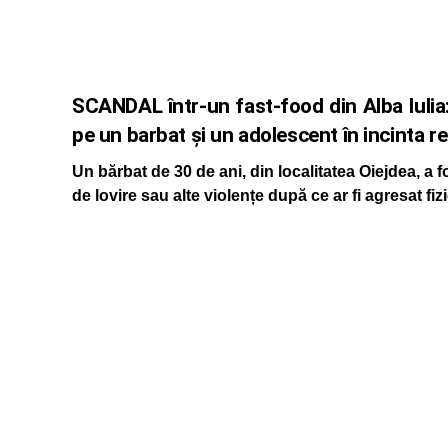
SCANDAL într-un fast-food din Alba Iulia
pe un barbat și un adolescent în incinta r
Un bărbat de 30 de ani, din localitatea Oiejdea, a fo
de lovire sau alte violențe după ce ar fi agresat f