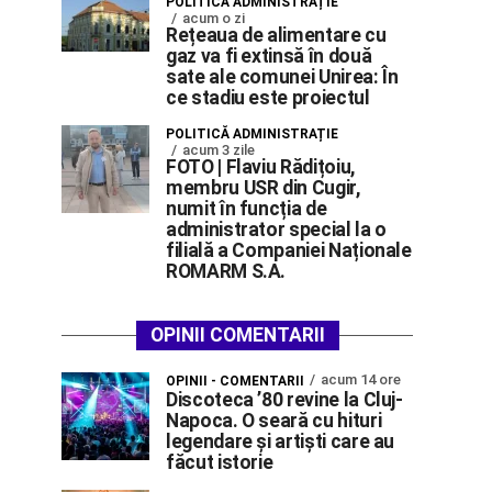
POLITICĂ ADMINISTRAȚIE
acum o zi
Rețeaua de alimentare cu
gaz va fi extinsă în două
sate ale comunei Unirea: În
ce stadiu este proiectul
POLITICĂ ADMINISTRAȚIE
acum 3 zile
FOTO | Flaviu Rădițoiu,
membru USR din Cugir,
numit în funcția de
administrator special la o
filială a Companiei Naționale
ROMARM S.A.
OPINII COMENTARII
acum 14 ore
OPINII - COMENTARII
Discoteca ’80 revine la Cluj-
Napoca. O seară cu hituri
legendare și artiști care au
făcut istorie