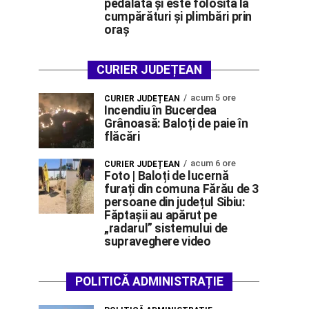
pedalată și este folosită la
cumpărături și plimbări prin
oraș
CURIER JUDEȚEAN
acum 5 ore
CURIER JUDEȚEAN
Incendiu în Bucerdea
Grânoasă: Baloți de paie în
flăcări
acum 6 ore
CURIER JUDEȚEAN
Foto | Baloți de lucernă
furați din comuna Fărău de 3
persoane din județul Sibiu:
Făptașii au apărut pe
„radarul” sistemului de
supraveghere video
POLITICĂ ADMINISTRAȚIE