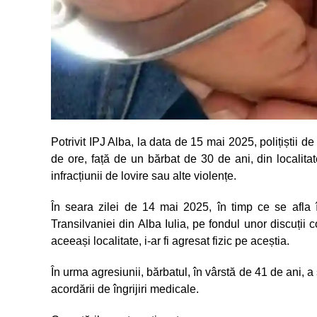
Potrivit IPJ Alba, la data de 15 mai 2025, polițiștii d
de ore, față de un bărbat de 30 de ani, din localita
infracțiunii de lovire sau alte violențe.
În seara zilei de 14 mai 2025, în timp ce se afla î
Transilvaniei din Alba Iulia, pe fondul unor discuții c
aceeași localitate, i-ar fi agresat fizic pe aceștia.
În urma agresiunii, bărbatul, în vârstă de 41 de ani, a s
acordării de îngrijiri medicale.