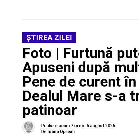
ŞTIREA ZILEI
Foto | Furtună put
Apuseni după mult
Pene de curent în 
Dealul Mare s-a t
patinoar
Publicat
acum 7 ore
în
6 august 2026
De
Ioana Oprean