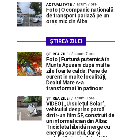
acum 7 ore
ACTUALITATE
Foto | O companie națională
de transport pariază pe un
oraș mic din Alba
ȘTIREA ZILEI
acum 7 ore
ŞTIREA ZILEI
Foto | Furtună puternică în
Munții Apuseni după multe
zile foarte calde: Pene de
curent în multe localități,
Dealul Mare s-a
transformat în patinoar
acum 8 ore
ŞTIREA ZILEI
VIDEO | „Ursulețul Solar”,
vehiculul desprins parcă
dintr-un film SF, construit de
un informatician din Alba:
Tricicleta hibridă merge cu
energia soarelui, dar și