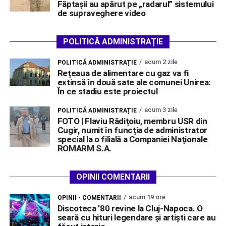
Făptașii au apărut pe „radarul” sistemului
de supraveghere video
POLITICĂ ADMINISTRAȚIE
acum 2 zile
POLITICĂ ADMINISTRAȚIE
Rețeaua de alimentare cu gaz va fi
extinsă în două sate ale comunei Unirea:
În ce stadiu este proiectul
acum 3 zile
POLITICĂ ADMINISTRAȚIE
FOTO | Flaviu Rădițoiu, membru USR din
Cugir, numit în funcția de administrator
special la o filială a Companiei Naționale
ROMARM S.A.
OPINII COMENTARII
acum 19 ore
OPINII - COMENTARII
Discoteca ’80 revine la Cluj-Napoca. O
seară cu hituri legendare și artiști care au