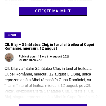
(CSU Alba Iulia) și Mihaela […]
CITEȘTE MAI MULT
SPORT
CIL Blaj – Sănătatea Cluj, în turul al treilea al Cupei
României, miercuri, 12 august
Publicat
acum 18 ore
în
6 august 2026
De
Dan HENEGAR
CIL Blaj va întâlni Sănătatea Cluj, în turul al treilea al
Cupei României, miercuri, 12 august CIL Blaj, unica
reprezentantă a Albei rămasă în Cupa României, va
întâlni, în turul al treilea, miercuri, 12 august, pe „CIL
Veza”, divizionara terță Sănătatea Cluj. Citește și: CIL
Blaj, singura reprezentantă a Albei în Cupa României, 2-1
cu […]