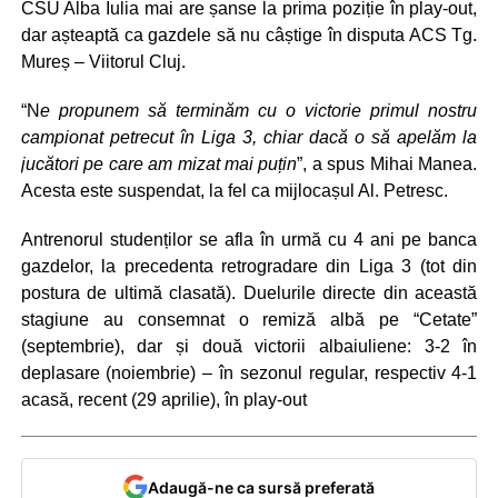
CSU Alba Iulia mai are șanse la prima poziție în play-out,
dar așteaptă ca gazdele să nu câștige în disputa ACS Tg.
Mureș – Viitorul Cluj.
“N
e propunem să terminăm cu o victorie primul nostru
campionat petrecut în Liga 3, chiar dacă o să apelăm la
jucători pe care am mizat mai puțin
”, a spus Mihai Manea.
Acesta este suspendat, la fel ca mijlocașul Al. Petresc.
Antrenorul studenților se afla în urmă cu 4 ani pe banca
gazdelor, la precedenta retrogradare din Liga 3 (tot din
postura de ultimă clasată). Duelurile directe din această
stagiune au consemnat o remiză albă pe “Cetate”
(septembrie), dar și două victorii albaiuliene: 3-2 în
deplasare (noiembrie) – în sezonul regular, respectiv 4-1
acasă, recent (29 aprilie), în play-out
Adaugă-ne ca sursă preferată