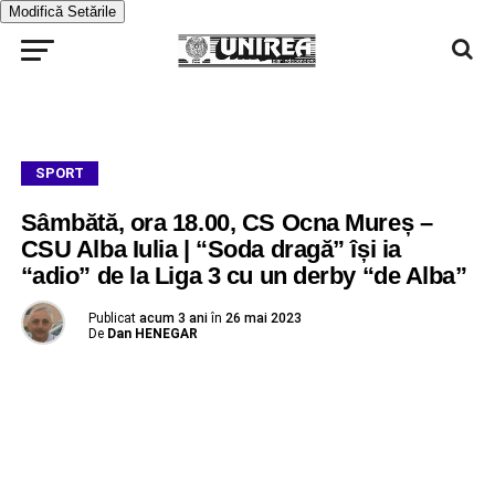
Modifică Setările
SPORT
Sâmbătă, ora 18.00, CS Ocna Mureș –
CSU Alba Iulia | “Soda dragă” își ia
“adio” de la Liga 3 cu un derby “de Alba”
Publicat
acum 3 ani
în
26 mai 2023
De
Dan HENEGAR