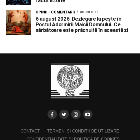
făcut istorie
acum o zi
OPINII - COMENTARII
6 august 2026: Dezlegare la pește în
Postul Adormirii Maicii Domnului. Ce
sărbătoare este prăznuită în această zi
CONTACT
TERMENI ȘI CONDIȚII DE UTILIZARE
CONFIDENȚIALITATE ȘI POLITICĂ DE COOKIES