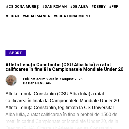
CS OCNA MUREŞ
DAN ROMAN
DE ALBA
DERBY
FRF
LIGA3
MIHAI MANEA
SODA OCNA MURES
SPORT
Atleta Lenuța Constantin (CSU Alba Iulia) a ratat
calificarea în finală la Campionatele Mondiale Under 20
Publicat
acum 2 ore
în
7 august 2026
De
Dan HENEGAR
Atleta Lenuța Constantin (CSU Alba Iulia) a ratat
calificarea în finală la Campionatele Mondiale Under 20
Atleta Lenuța Constantin, legitimată la CS Universitar
Alba Iulia, a ratat calificarea în finala probei de 1500 de
metri în cadrul Campionatelor Mondiale Under 20, de la
Oregon (SUA). Citește și: Atletele Lenuța Constantin