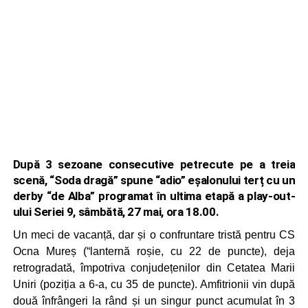
După 3 sezoane consecutive petrecute pe a treia
scenă, “Soda dragă” spune “adio” eșalonului terț cu un
derby “de Alba” programat în ultima etapă a play-out-
ului Seriei 9, sâmbătă, 27 mai, ora 18.00.
Un meci de vacanță, dar și o confruntare tristă pentru CS
Ocna Mureș (“lanternă roșie, cu 22 de puncte), deja
retrogradată, împotriva conjudețenilor din Cetatea Marii
Uniri (poziția a 6-a, cu 35 de puncte). Amfitrionii vin după
două înfrângeri la rând și un singur punct acumulat în 3