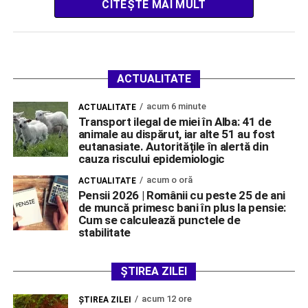
CITEȘTE MAI MULT
ACTUALITATE
acum 6 minute
ACTUALITATE
Transport ilegal de miei în Alba: 41 de
animale au dispărut, iar alte 51 au fost
eutanasiate. Autoritățile în alertă din
cauza riscului epidemiologic
acum o oră
ACTUALITATE
Pensii 2026 | Românii cu peste 25 de ani
de muncă primesc bani în plus la pensie:
Cum se calculează punctele de
stabilitate
ȘTIREA ZILEI
acum 12 ore
ŞTIREA ZILEI