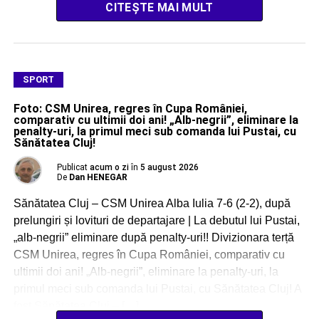
CITEȘTE MAI MULT
SPORT
Foto: CSM Unirea, regres în Cupa României,
comparativ cu ultimii doi ani! „Alb-negrii”, eliminare la
penalty-uri, la primul meci sub comanda lui Pustai, cu
Sănătatea Cluj!
Publicat
acum o zi
în
5 august 2026
De
Dan HENEGAR
Sănătatea Cluj – CSM Unirea Alba Iulia 7-6 (2-2), după
prelungiri și lovituri de departajare | La debutul lui Pustai,
„alb-negrii” eliminare după penalty-uri!! Divizionara terță
CSM Unirea, regres în Cupa României, comparativ cu
ultimii doi ani! „Alb-negrii”, eliminare la penalty-uri, la
primul meci sub comanda lui Pustai, cu Sănătatea Cluj! A
fost Sănătatea Cluj – […]