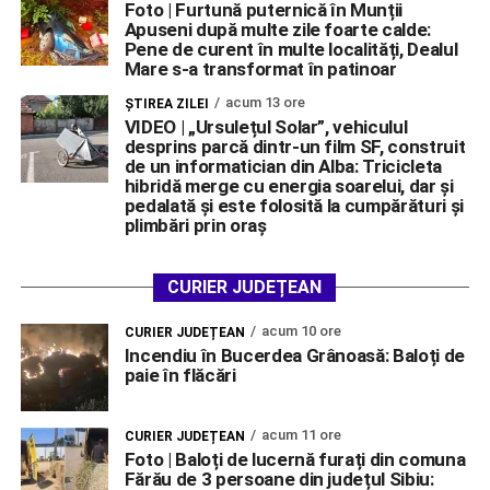
Foto | Furtună puternică în Munții
Apuseni după multe zile foarte calde:
Pene de curent în multe localități, Dealul
Mare s-a transformat în patinoar
acum 13 ore
ŞTIREA ZILEI
VIDEO | „Ursulețul Solar”, vehiculul
desprins parcă dintr-un film SF, construit
de un informatician din Alba: Tricicleta
hibridă merge cu energia soarelui, dar și
pedalată și este folosită la cumpărături și
plimbări prin oraș
CURIER JUDEȚEAN
acum 10 ore
CURIER JUDEȚEAN
Incendiu în Bucerdea Grânoasă: Baloți de
paie în flăcări
acum 11 ore
CURIER JUDEȚEAN
Foto | Baloți de lucernă furați din comuna
Fărău de 3 persoane din județul Sibiu: