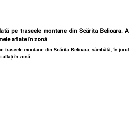
tă pe traseele montane din Scărița Belioara. A
ele aflate în zonă
e traseele montane din Scărița Belioara, sâmbătă, în jurul
aflați în zonă.