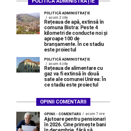
POLITICĂ ADMINISTRAȚIE
POLITICĂ ADMINISTRAȚIE
acum 2 zile
Rețeaua de apă, extinsă în
comuna Bistra: Peste 4
kilometri de conducte noi și
aproape 100 de
branșamente. În ce stadiu
este proiectul
POLITICĂ ADMINISTRAȚIE
acum 4 zile
Rețeaua de alimentare cu
gaz va fi extinsă în două
sate ale comunei Unirea: În
ce stadiu este proiectul
OPINII COMENTARII
acum 7 ore
OPINII - COMENTARII
Ajutoare pentru pensionari
în 2026. Cine primește bani
în decembrie, fără să