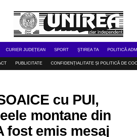
CURIER JUDEȚEAN
SPORT
ŞTIREA TA
POLITICĂ ADM
ACT
PUBLICITATE
CONFIDENȚIALITATE ȘI POLITICĂ DE CO
SOAICE cu PUI,
seele montane din
 A fost emis mesaj