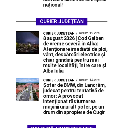
național!
CURIER JUDEȚEAN
acum 12 ore
CURIER JUDEȚEAN
8 august 2026 | Cod Galben
de vreme severă în Alba:
Atenționare imediată de ploi,
vânt, descărcări electrice și
chiar grindină pentru mai
multe localități, între care și
Alba Iulia
acum 14 ore
CURIER JUDEȚEAN
Șofer de BMW, din Lancrăm,
judecat pentru tentativă de
omor: A provocat
intenționat răsturnarea
mașinii unui alt șofer, pe un
drum din apropiere de Cugir