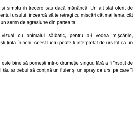
și simplu în trecere sau dacă mănâncă. Un alt sfat oferit de
tul ursului, încearcă să te retragi cu mișcări cât mai lente, cât
a un semn de agresiune din partea ta.
vizual cu animalul sălbatic, pentru a-i vedea mișcările,
ti țintă în ochi. Acest lucru poate fi interpretat de urs tot ca un
 este bine să pornești într-o drumeție singur, fără a fi însoțit de
u ar trebui să conțină un fluier și un spray de urs, pe care îl