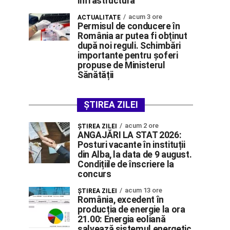
infrastructură
acum 3 ore
ACTUALITATE
Permisul de conducere în
România ar putea fi obținut
după noi reguli. Schimbări
importante pentru șoferi
propuse de Ministerul
Sănătății
ȘTIREA ZILEI
acum 2 ore
ŞTIREA ZILEI
ANGAJĂRI LA STAT 2026:
Posturi vacante în instituții
din Alba, la data de 9 august.
Condițiile de înscriere la
concurs
acum 13 ore
ŞTIREA ZILEI
România, excedent în
producția de energie la ora
21.00: Energia eoliană
salvează sistemul energetic