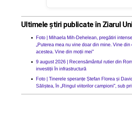
Ultimele știri publicate în Ziarul Un
Foto | Mihaela Mih-Dehelean, pregătiri intens
„Puterea mea nu vine doar din mine. Vine din
acestea. Vine din moții mei”
9 august 2026 | Recensământul rutier din Român
investiții în infrastructură
Foto | Tinerele speranțe Ștefan Florea și Dav
Săliștea, în „Ringul viitorilor campioni”, sub 