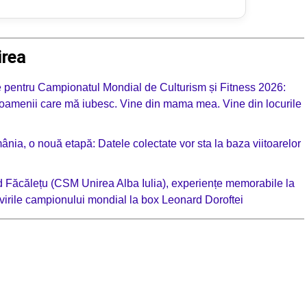
irea
e pentru Campionatul Mondial de Culturism și Fitness 2026:
 oamenii care mă iubesc. Vine din mama mea. Vine din locurile
ia, o nouă etapă: Datele colectate vor sta la baza viitoarelor
id Făcălețu (CSM Unirea Alba Iulia), experiențe memorabile la
privirile campionului mondial la box Leonard Doroftei