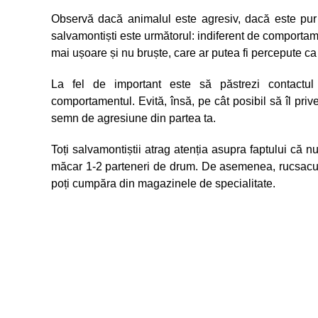
Observă dacă animalul este agresiv, dacă este pur 
salvamontiști este următorul: indiferent de comportamen
mai ușoare și nu bruște, care ar putea fi percepute c
La fel de important este să păstrezi contactul 
comportamentul. Evită, însă, pe cât posibil să îl priveș
semn de agresiune din partea ta.
Toți salvamontiștii atrag atenția asupra faptului că nu
măcar 1-2 parteneri de drum. De asemenea, rucsacul tă
poți cumpăra din magazinele de specialitate.