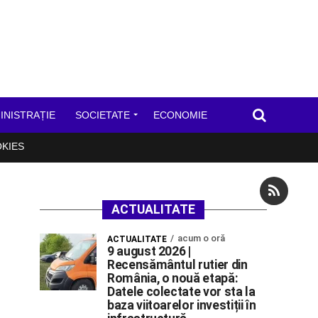
INISTRAȚIE
SOCIETATE
ECONOMIE
OKIES
ACTUALITATE
acum o oră
ACTUALITATE
9 august 2026 |
Recensământul rutier din
România, o nouă etapă:
Datele colectate vor sta la
baza viitoarelor investiții în