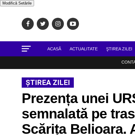
Modifică Setările
ACASĂ
ACTUALITATE
ŞTIREA ZILEI
CONT
ŞTIREA ZILEI
Prezența unei UR
semnalată pe tra
Scărița Belioara.