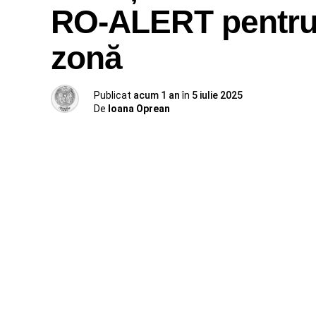
RO-ALERT pentru 
zonă
Publicat
acum 1 an
în
5 iulie 2025
De
Ioana Oprean