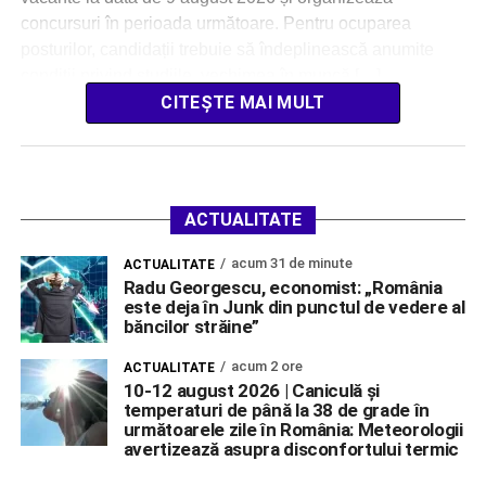
concursuri în perioada următoare. Pentru ocuparea
posturilor, candidații trebuie să îndeplinească anumite
condiții privind studiile, vechimea în muncă […]
CITEȘTE MAI MULT
ACTUALITATE
acum 31 de minute
ACTUALITATE
Radu Georgescu, economist: „România
este deja în Junk din punctul de vedere al
băncilor străine”
acum 2 ore
ACTUALITATE
10-12 august 2026 | Caniculă și
temperaturi de până la 38 de grade în
următoarele zile în România: Meteorologii
avertizează asupra disconfortului termic