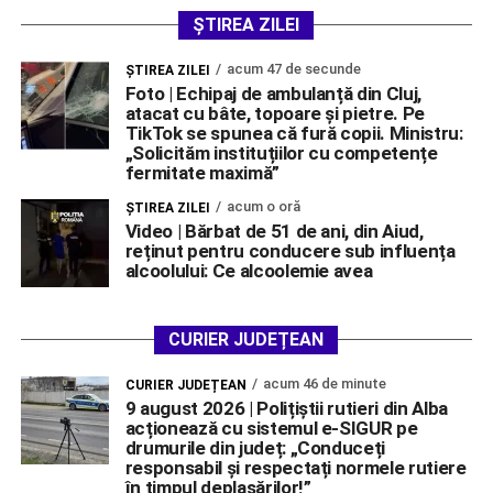
ȘTIREA ZILEI
acum 47 de secunde
ŞTIREA ZILEI
Foto | Echipaj de ambulanță din Cluj,
atacat cu bâte, topoare și pietre. Pe
TikTok se spunea că fură copii. Ministru:
„Solicităm instituțiilor cu competențe
fermitate maximă”
acum o oră
ŞTIREA ZILEI
Video | Bărbat de 51 de ani, din Aiud,
reținut pentru conducere sub influența
alcoolului: Ce alcoolemie avea
CURIER JUDEȚEAN
acum 46 de minute
CURIER JUDEȚEAN
9 august 2026 | Polițiștii rutieri din Alba
acționează cu sistemul e-SIGUR pe
drumurile din județ: „Conduceți
responsabil și respectați normele rutiere
în timpul deplasărilor!”