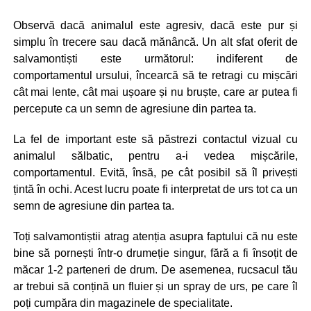
Observă dacă animalul este agresiv, dacă este pur și
simplu în trecere sau dacă mănâncă. Un alt sfat oferit de
salvamontiști este următorul: indiferent de
comportamentul ursului, încearcă să te retragi cu mișcări
cât mai lente, cât mai ușoare și nu bruște, care ar putea fi
percepute ca un semn de agresiune din partea ta.
La fel de important este să păstrezi contactul vizual cu
animalul sălbatic, pentru a-i vedea mișcările,
comportamentul. Evită, însă, pe cât posibil să îl privești
țintă în ochi. Acest lucru poate fi interpretat de urs tot ca un
semn de agresiune din partea ta.
Toți salvamontiștii atrag atenția asupra faptului că nu este
bine să pornești într-o drumeție singur, fără a fi însoțit de
măcar 1-2 parteneri de drum. De asemenea, rucsacul tău
ar trebui să conțină un fluier și un spray de urs, pe care îl
poți cumpăra din magazinele de specialitate.