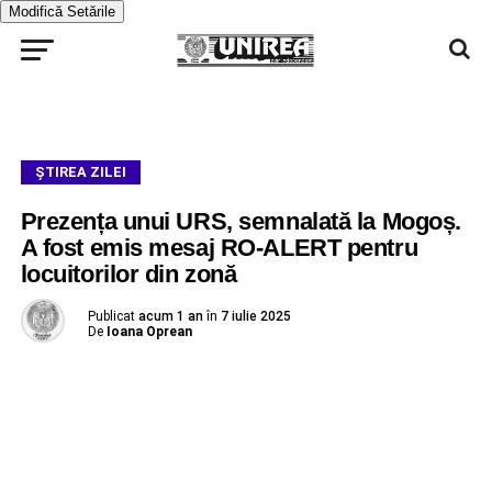
Modifică Setările
ŞTIREA ZILEI
Prezența unui URS, semnalată la Mogoș.
A fost emis mesaj RO-ALERT pentru
locuitorilor din zonă
Publicat
acum 1 an
în
7 iulie 2025
De
Ioana Oprean