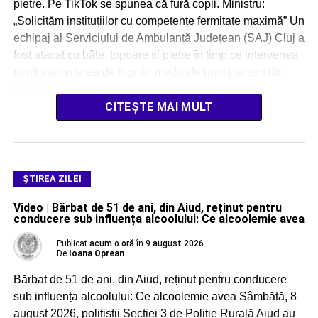
pietre. Pe TikTok se spunea că fură copii. Ministru:
„Solicităm instituțiilor cu competențe fermitate maximă” Un
echipaj al Serviciului de Ambulanță Județean (SAJ) Cluj a
fost atacat cu bâte, topoare și pietre în timp ce intervenea
pentru acordarea de îngrijiri medicale unui pacient din
comuna […]
CITEȘTE MAI MULT
ŞTIREA ZILEI
Video | Bărbat de 51 de ani, din Aiud, reținut pentru
conducere sub influența alcoolului: Ce alcoolemie avea
Publicat
acum o oră
în
9 august 2026
De
Ioana Oprean
Bărbat de 51 de ani, din Aiud, reținut pentru conducere
sub influența alcoolului: Ce alcoolemie avea Sâmbătă, 8
august 2026, polițiștii Secției 3 de Poliție Rurală Aiud au