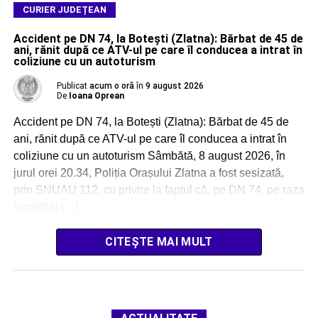
CURIER JUDEȚEAN
Accident pe DN 74, la Botești (Zlatna): Bărbat de 45 de
ani, rănit după ce ATV-ul pe care îl conducea a intrat în
coliziune cu un autoturism
Publicat
acum o oră
în
9 august 2026
De
Ioana Oprean
Accident pe DN 74, la Botești (Zlatna): Bărbat de 45 de
ani, rănit după ce ATV-ul pe care îl conducea a intrat în
coliziune cu un autoturism Sâmbătă, 8 august 2026, în
jurul orei 20.34, Poliția Orașului Zlatna a fost sesizată,
prin SNUAU 112, cu privire la faptul că, pe DN 74, pe raza
localității […]
CITEȘTE MAI MULT