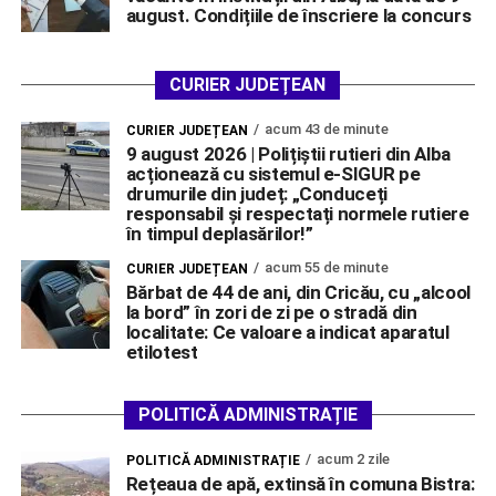
august. Condițiile de înscriere la concurs
CURIER JUDEȚEAN
acum 43 de minute
CURIER JUDEȚEAN
9 august 2026 | Polițiștii rutieri din Alba
acționează cu sistemul e-SIGUR pe
drumurile din județ: „Conduceți
responsabil și respectați normele rutiere
în timpul deplasărilor!”
acum 55 de minute
CURIER JUDEȚEAN
Bărbat de 44 de ani, din Cricău, cu „alcool
la bord” în zori de zi pe o stradă din
localitate: Ce valoare a indicat aparatul
etilotest
POLITICĂ ADMINISTRAȚIE
acum 2 zile
POLITICĂ ADMINISTRAȚIE
Rețeaua de apă, extinsă în comuna Bistra: