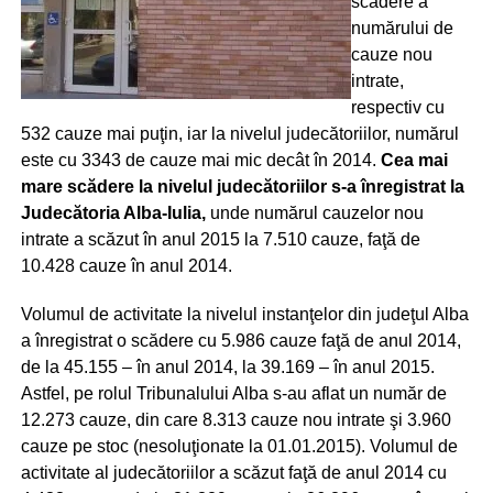
scădere a
numărului de
cauze nou
intrate,
respectiv cu
532 cauze mai puţin, iar la nivelul judecătoriilor, numărul
este cu 3343 de cauze mai mic decât în 2014.
Cea mai
mare scădere la nivelul judecătoriilor s-a înregistrat la
Judecătoria Alba-Iulia,
unde numărul cauzelor nou
intrate a scăzut în anul 2015 la 7.510 cauze, faţă de
10.428 cauze în anul 2014.
Volumul de activitate la nivelul instanţelor din judeţul Alba
a înregistrat o scădere cu 5.986 cauze faţă de anul 2014,
de la 45.155 – în anul 2014, la 39.169 – în anul 2015.
Astfel, pe rolul Tribunalului Alba s-au aflat un număr de
12.273 cauze, din care 8.313 cauze nou intrate şi 3.960
cauze pe stoc (nesoluţionate la 01.01.2015). Volumul de
activitate al judecătoriilor a scăzut faţă de anul 2014 cu