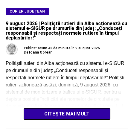
CURIER JUDEȚEAN
9 august 2026 | Polițiștii rutieri din Alba acționează cu
sistemul e-SIGUR pe drumurile din județ: „Conduceți
responsabil și respectați normele rutiere în timpul
deplasărilor!”
Publicat
acum 43 de minute
în
9 august 2026
De
Ioana Oprean
Polițiștii rutieri din Alba acționează cu sistemul e-SIGUR
pe drumurile din județ: „Conduceți responsabil și
respectați normele rutiere în timpul deplasărilor!” Polițiștii
rutieri acționează astăzi, duminică, 9 august 2026, cu
sistemul de monitorizare a traficului e-SIGUR, pentru a
depista posibile încălcări ale normelor de circulație pe
drumurile publice, în zonele cu risc rutier din județul […]
CITEȘTE MAI MULT