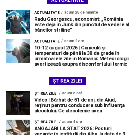
ACTUALITATE
acum 28 de minute
ACTUALITATE
Radu Georgescu, economist: „România
este deja în Junk din punctul de vedere al
băncilor străine”
acum 2 ore
ACTUALITATE
10-12 august 2026 | Caniculă și
temperaturi de până la 38 de grade în
următoarele zile în România: Meteorologii
avertizează asupra disconfortului termic
ȘTIREA ZILEI
acum o oră
ŞTIREA ZILEI
Video | Bărbat de 51 de ani, din Aiud,
reținut pentru conducere sub influența
alcoolului: Ce alcoolemie avea
acum 4 ore
ŞTIREA ZILEI
ANGAJĂRI LA STAT 2026: Posturi
vacante în instituții din Alba, la data de 9