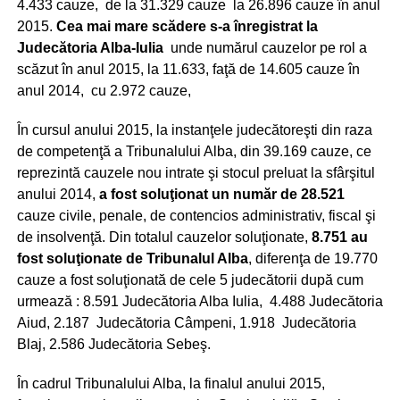
4.433 cauze, de la 31.329 cauze la 26.896 cauze în anul
2015.
Cea mai mare scădere s-a înregistrat la
Judecătoria Alba-Iulia
unde numărul cauzelor pe rol a
scăzut în anul 2015, la 11.633, faţă de 14.605 cauze în
anul 2014, cu 2.972 cauze,
În cursul anului 2015, la instanţele judecătoreşti din raza
de competenţă a Tribunalului Alba, din 39.169 cauze, ce
reprezintă cauzele nou intrate şi stocul preluat la sfârşitul
anului 2014,
a fost soluţionat un număr de 28.521
cauze civile, penale, de contencios administrativ, fiscal şi
de insolvenţă. Din totalul cauzelor soluţionate,
8.751 au
fost soluţionate de Tribunalul Alba
, diferenţa de 19.770
cauze a fost soluţionată de cele 5 judecătorii după cum
urmează : 8.591 Judecătoria Alba Iulia, 4.488 Judecătoria
Aiud, 2.187 Judecătoria Câmpeni, 1.918 Judecătoria
Blaj, 2.586 Judecătoria Sebeş.
În cadrul Tribunalului Alba, la finalul anului 2015,