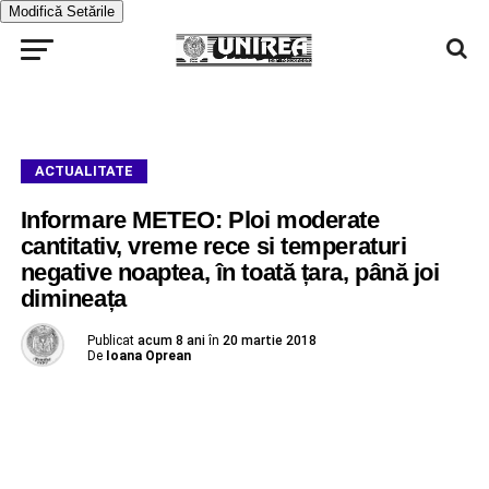
Modifică Setările
ACTUALITATE
Informare METEO: Ploi moderate
cantitativ, vreme rece si temperaturi
negative noaptea, în toată țara, până joi
dimineața
Publicat
acum 8 ani
în
20 martie 2018
De
Ioana Oprean