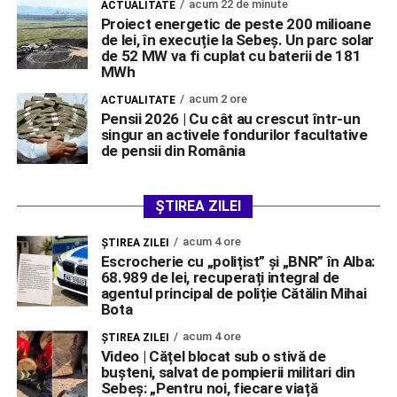
acum 22 de minute
ACTUALITATE
Proiect energetic de peste 200 milioane
de lei, în execuție la Sebeș. Un parc solar
de 52 MW va fi cuplat cu baterii de 181
MWh
acum 2 ore
ACTUALITATE
Pensii 2026 | Cu cât au crescut într-un
singur an activele fondurilor facultative
de pensii din România
ȘTIREA ZILEI
acum 4 ore
ŞTIREA ZILEI
Escrocherie cu „polițist” și „BNR” în Alba:
68.989 de lei, recuperați integral de
agentul principal de poliție Cătălin Mihai
Bota
acum 4 ore
ŞTIREA ZILEI
Video | Cățel blocat sub o stivă de
bușteni, salvat de pompierii militari din
Sebeș: „Pentru noi, fiecare viață