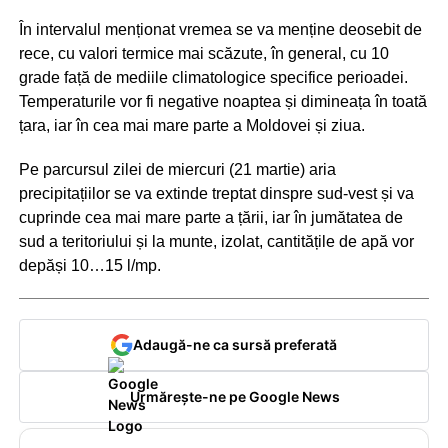
În intervalul menționat vremea se va menține deosebit de
rece, cu valori termice mai scăzute, în general, cu 10
grade față de mediile climatologice specifice perioadei.
Temperaturile vor fi negative noaptea și dimineața în toată
țara, iar în cea mai mare parte a Moldovei și ziua.
Pe parcursul zilei de miercuri (21 martie) aria
precipitațiilor se va extinde treptat dinspre sud-vest și va
cuprinde cea mai mare parte a țării, iar în jumătatea de
sud a teritoriului și la munte, izolat, cantitățile de apă vor
depăși 10…15 l/mp.
Adaugă-ne ca sursă preferată
Urmărește-ne pe Google News