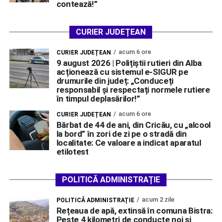
contează!”
CURIER JUDEȚEAN
acum 6 ore
CURIER JUDEȚEAN
9 august 2026 | Polițiștii rutieri din Alba
acționează cu sistemul e-SIGUR pe
drumurile din județ: „Conduceți
responsabil și respectați normele rutiere
în timpul deplasărilor!”
acum 6 ore
CURIER JUDEȚEAN
Bărbat de 44 de ani, din Cricău, cu „alcool
la bord” în zori de zi pe o stradă din
localitate: Ce valoare a indicat aparatul
etilotest
POLITICĂ ADMINISTRAȚIE
acum 2 zile
POLITICĂ ADMINISTRAȚIE
Rețeaua de apă, extinsă în comuna Bistra:
Peste 4 kilometri de conducte noi și