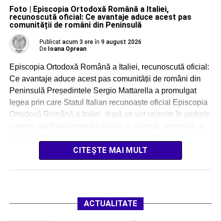
Foto | Episcopia Ortodoxă Română a Italiei,
recunoscută oficial: Ce avantaje aduce acest pas
comunității de români din Peninsulă
Publicat
acum 3 ore
în
9 august 2026
De
Ioana Oprean
Episcopia Ortodoxă Română a Italiei, recunoscută oficial:
Ce avantaje aduce acest pas comunității de români din
Peninsulă Președintele Sergio Mattarella a promulgat
legea prin care Statul Italian recunoaște oficial Episcopia
Ortodoxă Română a Italiei, după un vot unanim în ambele
camere ale Parlamentului italian, a anunțat, duminică, 9
august 2026, ministrul român de Externe, Oana […]
CITEȘTE MAI MULT
ACTUALITATE