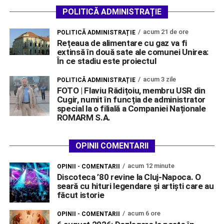
POLITICĂ ADMINISTRAȚIE
acum 21 de ore
POLITICĂ ADMINISTRAȚIE
Rețeaua de alimentare cu gaz va fi
extinsă în două sate ale comunei Unirea:
În ce stadiu este proiectul
acum 3 zile
POLITICĂ ADMINISTRAȚIE
FOTO | Flaviu Rădițoiu, membru USR din
Cugir, numit în funcția de administrator
special la o filială a Companiei Naționale
ROMARM S.A.
OPINII COMENTARII
acum 12 minute
OPINII - COMENTARII
Discoteca ’80 revine la Cluj-Napoca. O
seară cu hituri legendare și artiști care au
făcut istorie
acum 6 ore
OPINII - COMENTARII