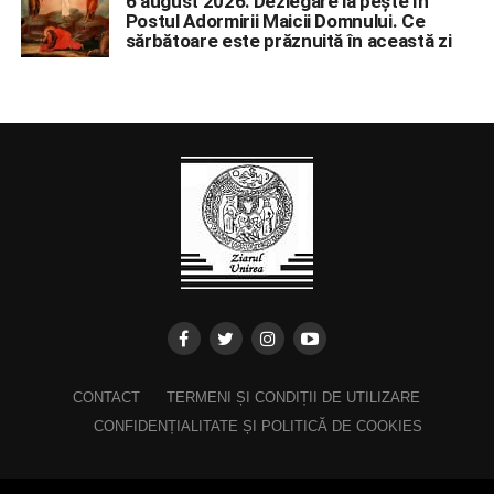
6 august 2026: Dezlegare la pește în
Postul Adormirii Maicii Domnului. Ce
sărbătoare este prăznuită în această zi
CONTACT
TERMENI ȘI CONDIȚII DE UTILIZARE
CONFIDENȚIALITATE ȘI POLITICĂ DE COOKIES