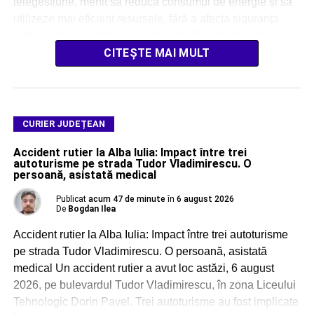
telegestiune, menit să reducă consumul de energie și să
utilizeze mai eficient resursele, fără a afecta siguranța
participanților la trafic și a pietonilor. Pe timpul nopții,
iluminatul public […]
CITEȘTE MAI MULT
CURIER JUDEȚEAN
Accident rutier la Alba Iulia: Impact între trei
autoturisme pe strada Tudor Vladimirescu. O
persoană, asistată medical
Publicat
acum 47 de minute
în
6 august 2026
De
Bogdan Ilea
Accident rutier la Alba Iulia: Impact între trei autoturisme
pe strada Tudor Vladimirescu. O persoană, asistată
medical Un accident rutier a avut loc astăzi, 6 august
2026, pe bulevardul Tudor Vladimirescu, în zona Liceului
Tehnologic Dorin Pavel. Trei autoturisme au fost implicate