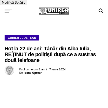
Modifică Setările
CURIER JUDEȚEAN
Hoț la 22 de ani: Tânăr din Alba Iulia,
REȚINUT de polițiști după ce a sustras
două telefoane
Publicat
acum 2 ani
în
7 iunie 2024
De
Ioana Oprean