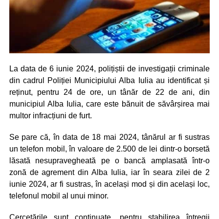
La data de 6 iunie 2024, polițiștii de investigații criminale
din cadrul Poliției Municipiului Alba Iulia au identificat și
reținut, pentru 24 de ore, un tânăr de 22 de ani, din
municipiul Alba Iulia, care este bănuit de săvârșirea mai
multor infracțiuni de furt.
Se pare că, în data de 18 mai 2024, tânărul ar fi sustras
un telefon mobil, în valoare de 2.500 de lei dintr-o borsetă
lăsată nesupravegheată pe o bancă amplasată într-o
zonă de agrement din Alba Iulia, iar în seara zilei de 2
iunie 2024, ar fi sustras, în același mod și din același loc,
telefonul mobil al unui minor.
Cercetările sunt continuate, pentru stabilirea întregii