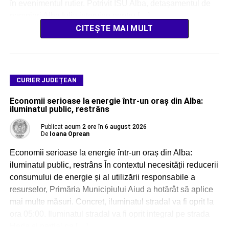
în evenimentul rutier. Potrivit ISU Alba, detașamentul de
pompieri Alba Iulia intervine pentru […]
CITEȘTE MAI MULT
CURIER JUDEȚEAN
Economii serioase la energie într-un oraș din Alba:
iluminatul public, restrâns
Publicat
acum 2 ore
în
6 august 2026
De
Ioana Oprean
Economii serioase la energie într-un oraș din Alba:
iluminatul public, restrâns În contextul necesității reducerii
consumului de energie și al utilizării responsabile a
resurselor, Primăria Municipiului Aiud a hotărât să aplice
mai multe măsuri. Concret, iluminatul stradal va fi oprit la
ora 05:00. Iluminatul stradal va fi oprit integral pe strada
Herja și parțial pe […]