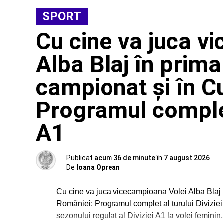
SPORT
Cu cine va juca v
Alba Blaj în prima 
campionat și în C
Programul complet 
A1
Publicat
acum 36 de minute
în
7 august 2026
De
Ioana Oprean
Cu cine va juca vicecampioana Volei Alba Blaj î
României: Programul complet al turului Diviziei 
sezonului regulat al Diviziei A1 la volei femini