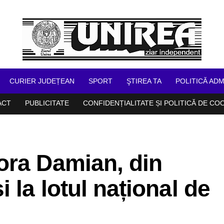
CURIER JUDEȚEAN
SPORT
ŞTIREA TA
POLITICĂ ADM
ACT
PUBLICITATE
CONFIDENȚIALITATE ȘI POLITICĂ DE CO
ora Damian, din
 la lotul național de