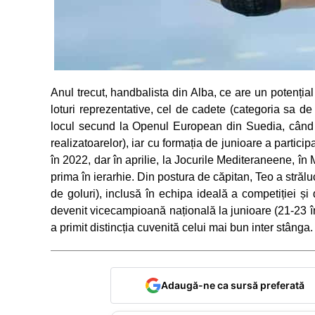
Anul trecut, handbalista din Alba, ce are un potențial 
loturi reprezentative, cel de cadete (categoria sa de
locul secund la Openul European din Suedia, când a
realizatoarelor), iar cu formația de junioare a partic
în 2022, dar în aprilie, la Jocurile Mediteraneene, î
prima în ierarhie. Din postura de căpitan, Teo a străl
de goluri), inclusă în echipa ideală a competiției și
devenit vicecampioană națională la junioare (21-23 î
a primit distincția cuvenită celui mai bun inter stânga.
Adaugă-ne ca sursă preferată