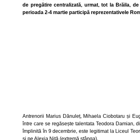
de pregătire centralizată, urmat, tot la Brăila, d
perioada 2-4 martie participă reprezentativele Româ
Antrenorii Marius Dănuleț, Mihaela Ciobotaru și Eu
între care se regăsește talentata Teodora Damian, d
împlinită în 9 decembrie, este legitimat la Liceul Teo
și pe Alexia Niță (extremă stânga).