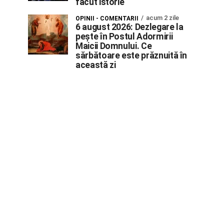
făcut istorie
acum 2 zile
OPINII - COMENTARII
6 august 2026: Dezlegare la
pește în Postul Adormirii
Maicii Domnului. Ce
sărbătoare este prăznuită în
această zi