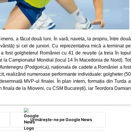
imens, a făcut două luni, în vară, naveta, la propriu, între două
 vârstă) și cel de juniori. Cu reprezentativa mică a terminat pe
 fost golgheterul României cu 41 de reușite (a treia în topul
ipat la Campionatul Mondial (locul 14 în Macedonia de Nord). Tot
n Muntenegru (Podgorica), naționala de cadete a României a fost
ucit, realizând numeroase performanțe individuale: golgheter (50
 desemnată MVP-ul finalei. În plan intern, formația din Turda a
n finala de la Mioveni, cu CSM București), iar Teordora Damian
Urmărește-ne pe Google News