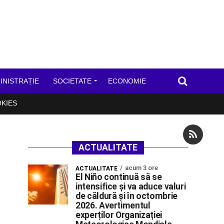
INISTRAȚIE
SOCIETATE
ECONOMIE
OKIES
ACTUALITATE
acum 3 ore
ACTUALITATE
El Niño continuă să se
intensifice și va aduce valuri
de căldură și în octombrie
2026. Avertimentul
experților Organizației