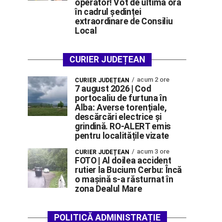
operator! Vot de ultimă oră
în cadrul ședinței
extraordinare de Consiliu
Local
CURIER JUDEȚEAN
acum 2 ore
CURIER JUDEȚEAN
7 august 2026 | Cod
portocaliu de furtuna în
Alba: Averse torențiale,
descărcări electrice și
grindină. RO-ALERT emis
pentru localitățile vizate
acum 3 ore
CURIER JUDEȚEAN
FOTO | Al doilea accident
rutier la Bucium Cerbu: Încă
o mașină s-a răsturnat în
zona Dealul Mare
POLITICĂ ADMINISTRAȚIE