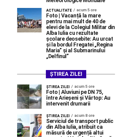
Meteorologice Mondiale
acum 5 ore
ACTUALITATE
Foto | Vacanță la mare
pentru mai mult de 40 de
elevi de la Colegiul Militar din
Alba Iulia cu rezultate
școlare deosebite: Au urcat
și la bordul Fregatei „Regina
Maria” și al Submarinului
„Delfinul”
ȘTIREA ZILEI
acum 5 ore
ŞTIREA ZILEI
Foto | Aluviuni pe DN 75,
între Arieșeni și Vârtop: Au
intervenit drumarii
acum 8 ore
ŞTIREA ZILEI
Serviciul de transport public
din Alba Iulia, atribuit ca
măsură de urgență altui