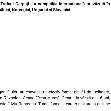
e Trofeul Carpați. La competiția internațională prevăzută în
niei, Norvegiei, Ungariei și Slovaciei.
gen Ciuleu au convocat un efectiv format din 21 de jucătoare,
in Războieni-Cetate (Ocna Mureș). Centrul în vârstă de 16 ani,
retic “Liviu Rebreanu” Turda, formație care o mai are la acțiune