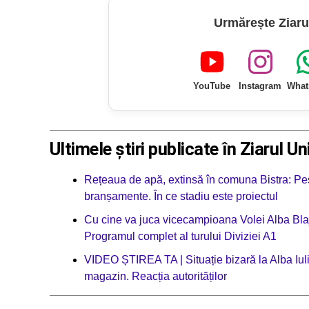
Urmărește Ziaru
YouTube
Instagram
What
Ultimele știri publicate în Ziarul Un
Rețeaua de apă, extinsă în comuna Bistra: Pes
branșamente. În ce stadiu este proiectul
Cu cine va juca vicecampioana Volei Alba Blaj
Programul complet al turului Diviziei A1
VIDEO ȘTIREA TA | Situație bizară la Alba Iul
magazin. Reacția autorităților