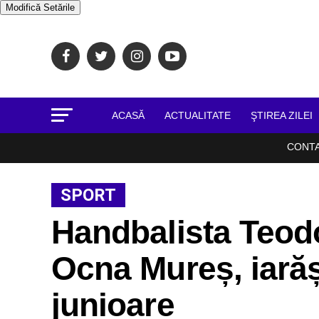
Modifică Setările
ACASĂ
ACTUALITATE
ŞTIREA ZILEI
CONT
SPORT
Handbalista Teod
Ocna Mureș, iarăși
junioare