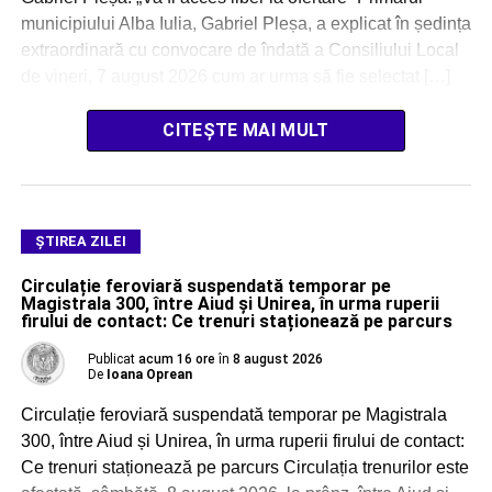
municipiului Alba Iulia, Gabriel Pleșa, a explicat în ședința
extraordinară cu convocare de îndată a Consiliului Local
de vineri, 7 august 2026 cum ar urma să fie selectat […]
CITEȘTE MAI MULT
ŞTIREA ZILEI
Circulație feroviară suspendată temporar pe
Magistrala 300, între Aiud și Unirea, în urma ruperii
firului de contact: Ce trenuri staționează pe parcurs
Publicat
acum 16 ore
în
8 august 2026
De
Ioana Oprean
Circulație feroviară suspendată temporar pe Magistrala
300, între Aiud și Unirea, în urma ruperii firului de contact:
Ce trenuri staționează pe parcurs Circulația trenurilor este