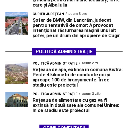
care și Alba Iulia
acum 8 ore
CURIER JUDEȚEAN
Șofer de BMW, din Lancrăm, judecat
pentru tentativă de omor: A provocat
intenționat răsturnarea mașinii unui alt
șofer, pe un drum din apropiere de Cugir
POLITICĂ ADMINISTRAȚIE
acum o zi
POLITICĂ ADMINISTRAȚIE
Rețeaua de apă, extinsă în comuna Bistra:
Peste 4 kilometri de conducte noi și
aproape 100 de branșamente. În ce
stadiu este proiectul
acum 3 zile
POLITICĂ ADMINISTRAȚIE
Rețeaua de alimentare cu gaz va fi
extinsă în două sate ale comunei Unirea:
În ce stadiu este proiectul