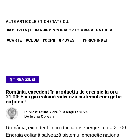
ALTE ARTICOLE ETICHETATE CU:
ACTIVITĂŢI
ARHIEPISCOPIA ORTODOXA ALBA IULIA
CARTE
CLUB
COPII
POVESTI
PRICHINDEI
ŞTIREA ZILEI
România, excedent în producția de energie la ora
21.00: Energia eoliană salvează sistemul energetic
național!
Publicat
acum 7 ore
în
8 august 2026
De
Ioana Oprean
România, excedent în producția de energie la ora 21.00:
Energia eoliană salvează sistemul energetic național!