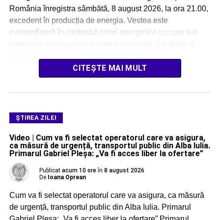
România înregistra sâmbătă, 8 august 2026, la ora 21.00,
excedent în producția de energia. Vestea este
extraordinară în contextul crizei energetice cu care s-a
confruntat țara noastră în ultima perioadă. Sâmbătă, 8
august 2026, la ora 21.o0, se înregistra un […]
CITEȘTE MAI MULT
ŞTIREA ZILEI
Video | Cum va fi selectat operatorul care va asigura,
ca măsură de urgență, transportul public din Alba Iulia.
Primarul Gabriel Pleșa: „Va fi acces liber la ofertare”
Publicat
acum 10 ore
în
8 august 2026
De
Ioana Oprean
Cum va fi selectat operatorul care va asigura, ca măsură
de urgență, transportul public din Alba Iulia. Primarul
Gabriel Pleșa: „Va fi acces liber la ofertare” Primarul