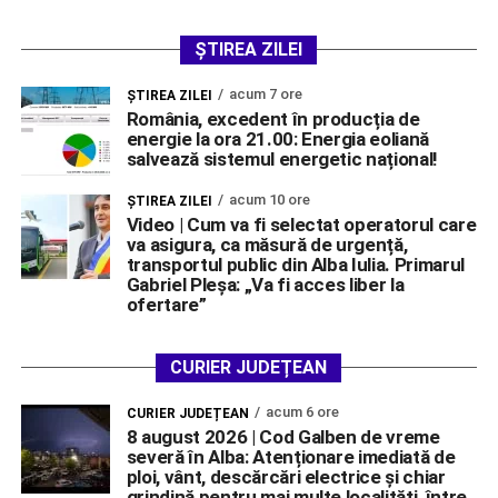
ȘTIREA ZILEI
acum 7 ore
ŞTIREA ZILEI
România, excedent în producția de
energie la ora 21.00: Energia eoliană
salvează sistemul energetic național!
acum 10 ore
ŞTIREA ZILEI
Video | Cum va fi selectat operatorul care
va asigura, ca măsură de urgență,
transportul public din Alba Iulia. Primarul
Gabriel Pleșa: „Va fi acces liber la
ofertare”
CURIER JUDEȚEAN
acum 6 ore
CURIER JUDEȚEAN
8 august 2026 | Cod Galben de vreme
severă în Alba: Atenționare imediată de
ploi, vânt, descărcări electrice și chiar
grindină pentru mai multe localități, între