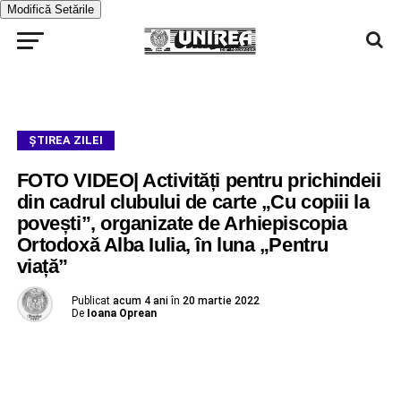
Modifică Setările
ŞTIREA ZILEI
FOTO VIDEO| Activități pentru prichindeii
din cadrul clubului de carte „Cu copiii la
povești”, organizate de Arhiepiscopia
Ortodoxă Alba Iulia, în luna „Pentru
viață”
Publicat
acum 4 ani
în
20 martie 2022
De
Ioana Oprean