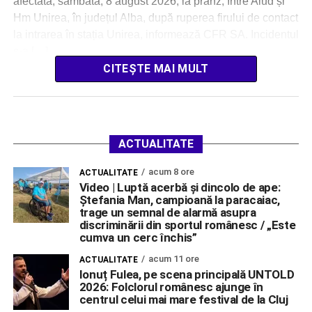
afectată, sâmbătă, 8 august 2026, la prânz, între Aiud și
Hm Unirea, în județul Alba, după ruperea firului de contact
la intrarea în stația Unirea, informează CFR SA. Incidentul
s-a […]
CITEȘTE MAI MULT
ACTUALITATE
acum 8 ore
ACTUALITATE
Video | Luptă acerbă și dincolo de ape:
Ștefania Man, campioană la paracaiac,
trage un semnal de alarmă asupra
discriminării din sportul românesc / „Este
cumva un cerc închis”
acum 11 ore
ACTUALITATE
Ionuț Fulea, pe scena principală UNTOLD
2026: Folclorul românesc ajunge în
centrul celui mai mare festival de la Cluj