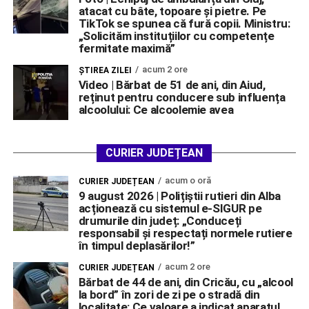
atacat cu bâte, topoare și pietre. Pe
TikTok se spunea că fură copii. Ministru:
„Solicităm instituțiilor cu competențe
fermitate maximă”
acum 2 ore
ŞTIREA ZILEI
Video | Bărbat de 51 de ani, din Aiud,
reținut pentru conducere sub influența
alcoolului: Ce alcoolemie avea
CURIER JUDEȚEAN
acum o oră
CURIER JUDEȚEAN
9 august 2026 | Polițiștii rutieri din Alba
acționează cu sistemul e-SIGUR pe
drumurile din județ: „Conduceți
responsabil și respectați normele rutiere
în timpul deplasărilor!”
acum 2 ore
CURIER JUDEȚEAN
Bărbat de 44 de ani, din Cricău, cu „alcool
la bord” în zori de zi pe o stradă din
localitate: Ce valoare a indicat aparatul