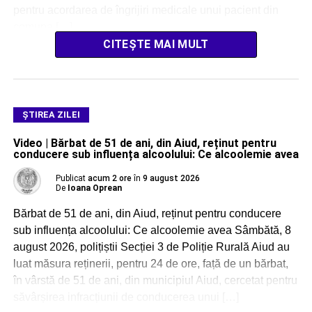
pentru acordarea de îngrijiri medicale unui pacient din
comuna […]
CITEȘTE MAI MULT
ŞTIREA ZILEI
Video | Bărbat de 51 de ani, din Aiud, reținut pentru
conducere sub influența alcoolului: Ce alcoolemie avea
Publicat
acum 2 ore
în
9 august 2026
De
Ioana Oprean
Bărbat de 51 de ani, din Aiud, reținut pentru conducere
sub influența alcoolului: Ce alcoolemie avea Sâmbătă, 8
august 2026, polițiștii Secției 3 de Poliție Rurală Aiud au
luat măsura reținerii, pentru 24 de ore, față de un bărbat,
în vârstă de 51 de ani, din municipiul Aiud, cercetat pentru
săvârșirea infracțiunii de conducerea unui […]