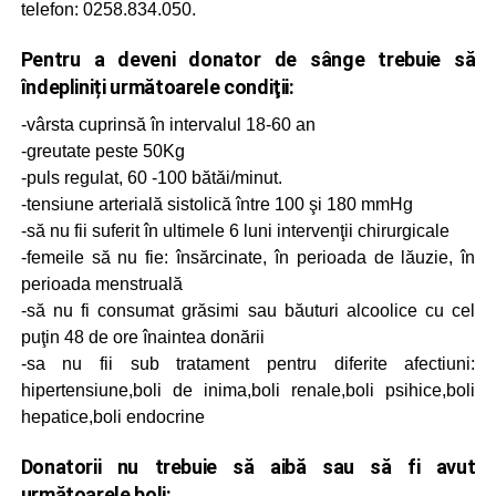
telefon: 0258.834.050.
Pentru a deveni donator de sânge trebuie să
îndepliniți următoarele condiţii:
-vârsta cuprinsă în intervalul 18-60 an
-greutate peste 50Kg
-puls regulat, 60 -100 bătăi/minut.
-tensiune arterială sistolică între 100 şi 180 mmHg
-să nu fii suferit în ultimele 6 luni intervenţii chirurgicale
-femeile să nu fie: însărcinate, în perioada de lăuzie, în
perioada menstruală
-să nu fi consumat grăsimi sau băuturi alcoolice cu cel
puţin 48 de ore înaintea donării
-sa nu fii sub tratament pentru diferite afectiuni:
hipertensiune,boli de inima,boli renale,boli psihice,boli
hepatice,boli endocrine
Donatorii nu trebuie să aibă sau să fi avut
următoarele boli: