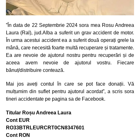
”În data de 22 Septembrie 2024 sora mea Rosu Andreea
Laura (Ral), jud.Alba a suferit un grav accident de motor.
În urma acestui accident ea a suferit două operați grele la
mână, care necesită foarte multă recuperare și tratamente.
Ea are nevoie de ajutorul nostru pentru recuperări și de
aceea avem nevoie de ajutorul vostru. Fiecare
bănuț/distribuire contează.
Mai jos aveți contul în care se pot face donații. Vă
mulțumim din suflet pentru ajutorul acordat”, a scris sora
tineri accidentate pe pagina sa de Facebook.
Titular Roșu Andreea Laura
Cont EUR
RO33BTRLEURCRT0CN8347601
Cont RON