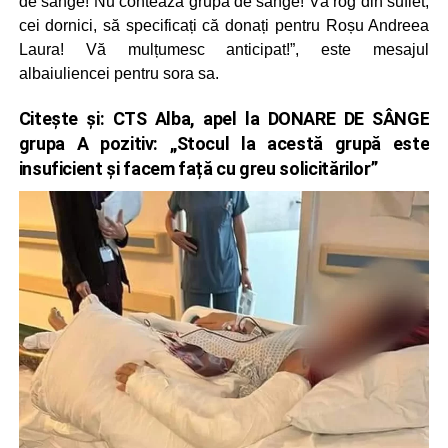
de sânge! Nu contează grupa de sânge! Vă rog din suflet,
cei dornici, să specificați că donați pentru Roșu Andreea
Laura! Vă mulțumesc anticipat!”, este mesajul
albaiuliencei pentru sora sa.
Citește și:
CTS Alba, apel la DONARE DE SÂNGE
grupa A pozitiv: „Stocul la acestă grupă este
insuficient și facem față cu greu solicitărilor”