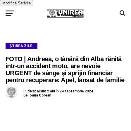
Modifică Setările
ŞTIREA ZILEI
FOTO | Andreea, o tânără din Alba rănită
într-un accident moto, are nevoie
URGENT de sânge și sprijin financiar
pentru recuperare: Apel, lansat de familie
Publicat
acum 2 ani
în
24 septembrie 2024
De
Ioana Oprean