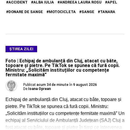
ACCIDENT
ALBA IULIA
ANDREEA LAURA ROSU
APEL
DONARE DE SANGE
MOTOCICLETA
SANGE
TANARA
ŞTIREA ZILEI
Foto | Echipaj de ambulanță din Cluj, atacat cu bâte,
topoare și pietre. Pe TikTok se spunea că fură copii.
Ministru: „Solicităm instituțiilor cu competențe
fermitate maximă”
Publicat
acum 34 de minute
în
9 august 2026
De
Ioana Oprean
Echipaj de ambulanță din Cluj, atacat cu bâte, topoare și
pietre. Pe TikTok se spunea că fură copii. Ministru:
„Solicităm instituțiilor cu competențe fermitate maximă” Un
echipaj al Serviciului de Ambulanță Județean (SAJ) Cluj a
fost atacat cu bâte, topoare și pietre în timp ce intervenea