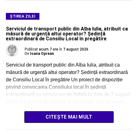
ŞTIREA ZILEI
Serviciul de transport public din Alba Iulia, atribuit ca
măsură de urgență altui operator? Ședință
extraordinară de Consiliu Local în pregătire
Publicat
acum 7 ore
în
7 august 2026
De
Ioana Oprean
Serviciul de transport public din Alba Iulia, atribuit ca
măsură de urgență altui operator? Ședință extraordinară
de Consiliu Local în pregătire Un proiect de dispoziție
privind convocarea Consiliului local în ședință
extraordinară cu convocare de îndată la data de 7 august
2026, era în curs de avizare în dimineața zilei de vineri.
Administrația locală a […]
CITEȘTE MAI MULT