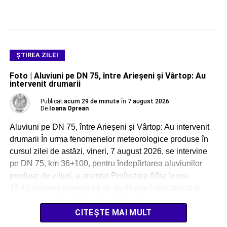
ŞTIREA ZILEI
Foto | Aluviuni pe DN 75, între Arieșeni și Vârtop: Au
intervenit drumarii
Publicat
acum 29 de minute
în
7 august 2026
De
Ioana Oprean
Aluviuni pe DN 75, între Arieșeni și Vârtop: Au intervenit
drumarii În urma fenomenelor meteorologice produse în
cursul zilei de astăzi, vineri, 7 august 2026, se intervine
pe DN 75, km 36+100, pentru îndepărtarea aluviunilor
produse de viituri, a anunțat Prefectura Alba la ora
15.42.arieseni Intervenția se desfășoară mecanizat și
manual, cu angajații Districtului Scărișoara, […]
CITEȘTE MAI MULT