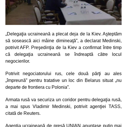
„Delegaţia ucraineană a plecat deja de la Kiev. Aşteptăm
să sosească aici mâine dimineaţă”, a declarat Medinski,
potrivit AFP. Preşedinţia de la Kiev a confirmat între timp
că delegaţia ucraineană se îndreaptă către locul
negocierilor.
Potrivit negociatorului rus, cele două părţi au ales
„împreună” pentru tratative un loc din Belarus situat „nu
departe de frontiera cu Polonia”.
Armata rusă va securiza un coridor pentru delegaţia rusă,
a mai spus Vladimir Medinski, potrivit agenţiei TASS,
citată de Reuters.
Agenţia ucraineană de presă UNIAN anunţase puţin mai