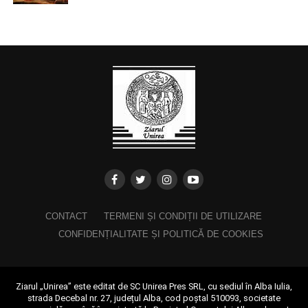
CONTACT
TERMENI ȘI CONDIȚII DE UTILIZARE
CONFIDENȚIALITATE ȘI POLITICĂ DE COOKIES
Ziarul „Unirea” este editat de SC Unirea Pres SRL, cu sediul în Alba Iulia,
strada Decebal nr. 27, județul Alba, cod poștal 510093, societate