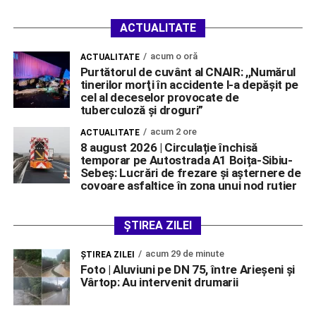
ACTUALITATE
acum o oră
ACTUALITATE
Purtătorul de cuvânt al CNAIR: ,,Numărul
tinerilor morţi în accidente l-a depăşit pe
cel al deceselor provocate de
tuberculoză şi droguri”
acum 2 ore
ACTUALITATE
8 august 2026 | Circulație închisă
temporar pe Autostrada A1 Boița-Sibiu-
Sebeș: Lucrări de frezare și așternere de
covoare asfaltice în zona unui nod rutier
ȘTIREA ZILEI
acum 29 de minute
ŞTIREA ZILEI
Foto | Aluviuni pe DN 75, între Arieșeni și
Vârtop: Au intervenit drumarii