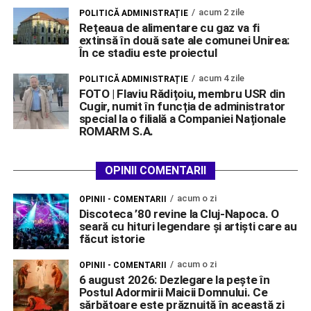
acum 2 zile
POLITICĂ ADMINISTRAȚIE
Rețeaua de alimentare cu gaz va fi
extinsă în două sate ale comunei Unirea:
În ce stadiu este proiectul
acum 4 zile
POLITICĂ ADMINISTRAȚIE
FOTO | Flaviu Rădițoiu, membru USR din
Cugir, numit în funcția de administrator
special la o filială a Companiei Naționale
ROMARM S.A.
OPINII COMENTARII
acum o zi
OPINII - COMENTARII
Discoteca ’80 revine la Cluj-Napoca. O
seară cu hituri legendare și artiști care au
făcut istorie
acum o zi
OPINII - COMENTARII
6 august 2026: Dezlegare la pește în
Postul Adormirii Maicii Domnului. Ce
sărbătoare este prăznuită în această zi