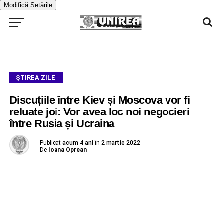
Modifică Setările
ŞTIREA ZILEI
Discuțiile între Kiev și Moscova vor fi
reluate joi: Vor avea loc noi negocieri
între Rusia și Ucraina
Publicat
acum 4 ani
în
2 martie 2022
De
Ioana Oprean