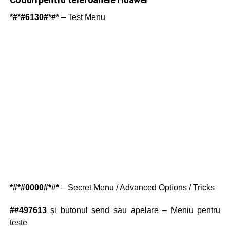
*#*#6130#*#*
– Test Menu
*#*#0000#*#*
– Secret Menu / Advanced Options / Tricks
##497613
și butonul send sau apelare – Meniu pentru
teste