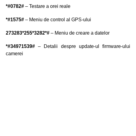
*#0782#
– Testare a orei reale
*#1575#
– Meniu de control al GPS-ului
273283*255*3282*#
– Meniu de creare a datelor
*#34971539#
– Detalii despre update-ul firmware-ului
camerei