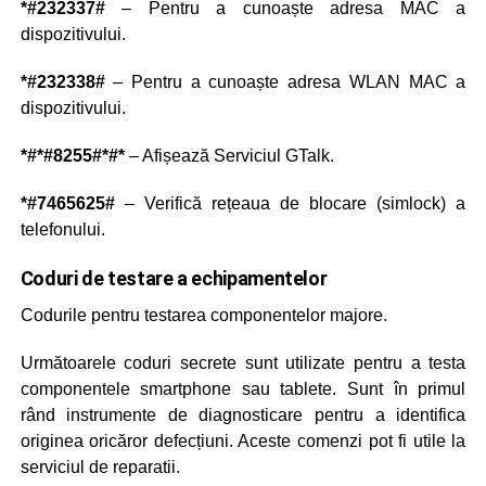
*#232337#
– Pentru a cunoaște adresa MAC a
dispozitivului.
*#232338#
– Pentru a cunoaște adresa WLAN MAC a
dispozitivului.
*#*#8255#*#*
– Afișează Serviciul GTalk.
*#7465625#
– Verifică rețeaua de blocare (simlock) a
telefonului.
Coduri de testare a echipamentelor
Codurile pentru testarea componentelor majore.
Următoarele coduri secrete sunt utilizate pentru a testa
componentele smartphone sau tablete. Sunt în primul
rând instrumente de diagnosticare pentru a identifica
originea oricăror defecțiuni. Aceste comenzi pot fi utile la
serviciul de reparatii.