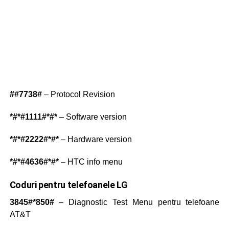
##7738#
– Protocol Revision
*#*#1111#*#*
– Software version
*#*#2222#*#*
– Hardware version
*#*#4636#*#*
– HTC info menu
Coduri pentru telefoanele LG
3845#*850#
– Diagnostic Test Menu pentru telefoane
AT&T