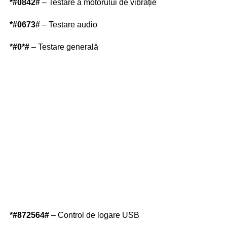
*#0842#
– Testare a motorului de vibrație
*#0673#
– Testare audio
*#0*#
– Testare generală
*#872564#
– Control de logare USB