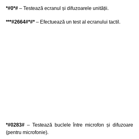
*#0*#
– Testează ecranul și difuzoarele unității.
***#2664#*#*
– Efectuează un test al ecranului tactil.
*#0283#
– Testează buclele între microfon și difuzoare
(pentru microfonie).