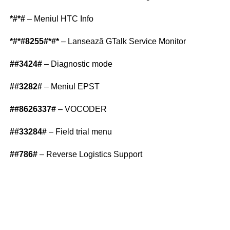
*#*#
– Meniul HTC Info
*#*#8255#*#*
– Lansează GTalk Service Monitor
##3424#
– Diagnostic mode
##3282#
– Meniul EPST
##8626337#
– VOCODER
##33284#
– Field trial menu
##786#
– Reverse Logistics Support