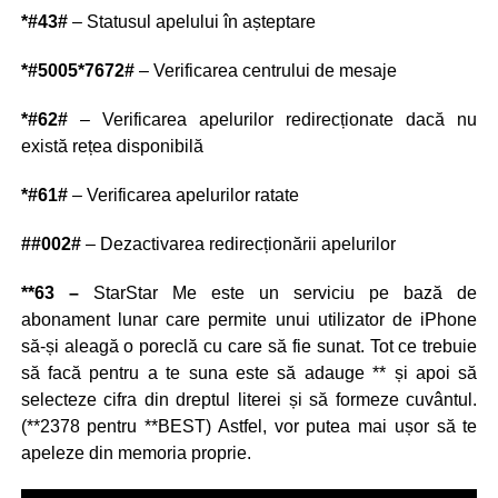
*#43#
– Statusul apelului în așteptare
*#5005*7672#
– Verificarea centrului de mesaje
*#62#
– Verificarea apelurilor redirecționate dacă nu
există rețea disponibilă
*#61#
– Verificarea apelurilor ratate
##002#
– Dezactivarea redirecționării apelurilor
**63 –
StarStar Me este un serviciu pe bază de
abonament lunar care permite unui utilizator de iPhone
să-și aleagă o poreclă cu care să fie sunat. Tot ce trebuie
să facă pentru a te suna este să adauge ** și apoi să
selecteze cifra din dreptul literei și să formeze cuvântul.
(**2378 pentru **BEST) Astfel, vor putea mai ușor să te
apeleze din memoria proprie.