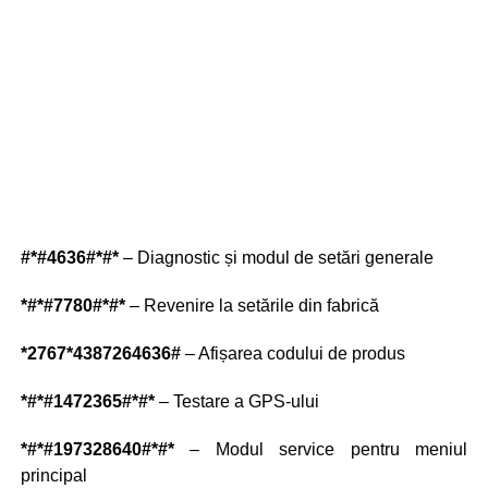
#*#4636#*#*
– Diagnostic și modul de setări generale
*#*#7780#*#*
– Revenire la setările din fabrică
*2767*4387264636#
– Afișarea codului de produs
*#*#1472365#*#*
– Testare a GPS-ului
*#*#197328640#*#*
– Modul service pentru meniul
principal