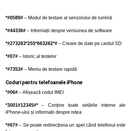
*#0589#
– Modul de testare al senzorului de lumină
*#44336#
– Informații despre versiunea de software
*#273283*255*663282*#
– Creare de date pe cardul SD
*#07#
– Istoric al testelor
*#7353#
– Meniu de testare rapidă
Coduri pentru telefoanele iPhone
*#06#
– Afișează codul IMEI
*3001#12345#*
– Conține toate setările interne ale
iPhone-ului și informații despre rețea
*#67#
– Se poate redirecționa un apel când telefonul este