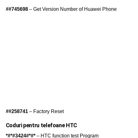
##745698
– Get Version Number of Huawei Phone
##258741
– Factory Reset
Coduri pentru telefoane HTC
*#*#3424#*#*
– HTC function test Program