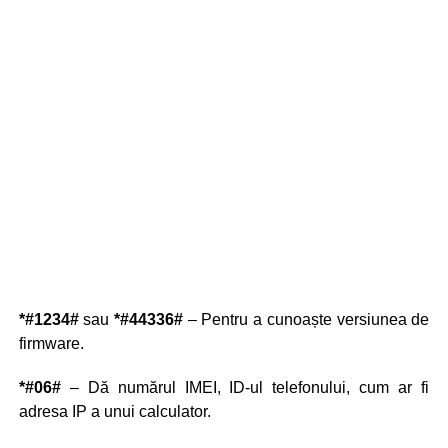
*#1234#
sau
*#44336#
– Pentru a cunoaște versiunea de
firmware.
*#06#
– Dă numărul IMEI, ID-ul telefonului, cum ar fi
adresa IP a unui calculator.