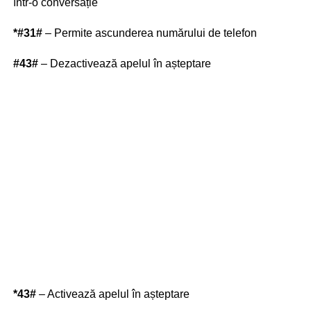
într-o conversație
*#31#
– Permite ascunderea numărului de telefon
#43#
– Dezactivează apelul în așteptare
*43#
– Activează apelul în așteptare