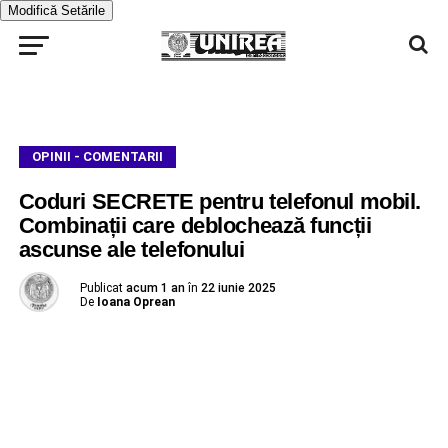
Modifică Setările
OPINII - COMENTARII
Coduri SECRETE pentru telefonul mobil.
Combinații care deblochează funcții
ascunse ale telefonului
Publicat
acum 1 an
în
22 iunie 2025
De
Ioana Oprean