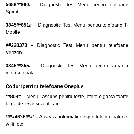
5689#*990#
– Diagnostic Test Menu pentru telefoane
Sprint
3845#*851#
– Diagnostic Test Menu pentru telefoane T-
Mobile
##228378
– Diagnostic Test Menu pentru telefoane
Verizon
3845#*855#
– Diagnostic Test Menu pentru varianta
internațională
Coduri pentru telefoane Oneplus
*#808#
– Meniul ascuns pentru teste, oferă o gamă foarte
largă de teste și verificări
*#*#4636#*#
* – Afișează informații despre telefon, baterie,
wi-fi, etc