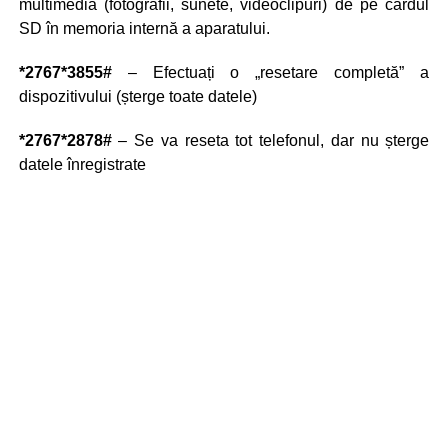
multimedia (fotografii, sunete, videoclipuri) de pe cardul
SD în memoria internă a aparatului.
*2767*3855#
– Efectuați o „resetare completă” a
dispozitivului (șterge toate datele)
*2767*2878#
– Se va reseta tot telefonul, dar nu șterge
datele înregistrate