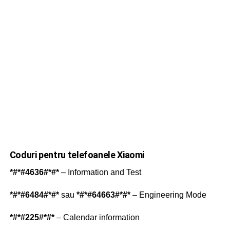
Coduri pentru telefoanele Xiaomi
*#*#4636#*#*
– Information and Test
*#*#6484#*#*
sau
*#*#64663#*#*
– Engineering Mode
*#*#225#*#*
– Calendar information