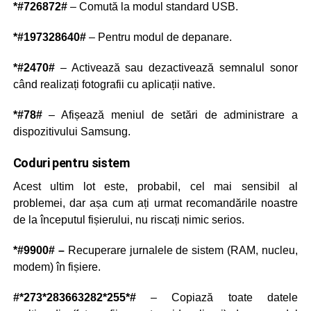
*#726872#
– Comută la modul standard USB.
*#197328640#
– Pentru modul de depanare.
*#2470#
– Activează sau dezactivează semnalul sonor
când realizați fotografii cu aplicații native.
*#78#
– Afișează meniul de setări de administrare a
dispozitivului Samsung.
Coduri pentru sistem
Acest ultim lot este, probabil, cel mai sensibil al
problemei, dar așa cum ați urmat recomandările noastre
de la începutul fișierului, nu riscați nimic serios.
*#9900# –
Recuperare jurnalele de sistem (RAM, nucleu,
modem) în fișiere.
#*273*283663282*255*#
– Copiază toate datele