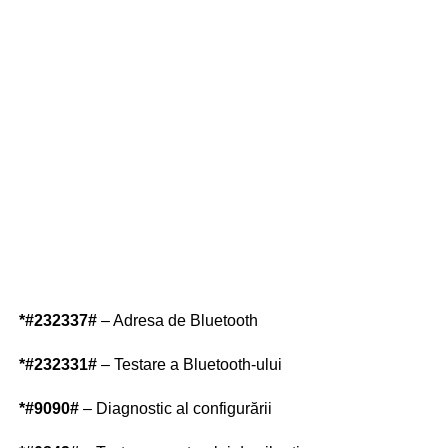
*#232337#
– Adresa de Bluetooth
*#232331#
– Testare a Bluetooth-ului
*#9090#
– Diagnostic al configurării