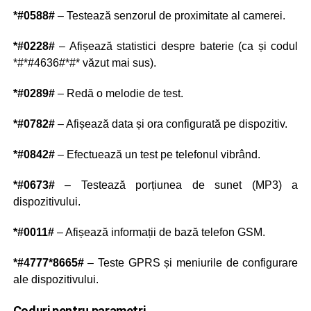
*#0588#
– Testează senzorul de proximitate al camerei.
*#0228#
– Afișează statistici despre baterie (ca și codul
*#*#4636#*#* văzut mai sus).
*#0289#
– Redă o melodie de test.
*#0782#
– Afișează data și ora configurată pe dispozitiv.
*#0842#
– Efectuează un test pe telefonul vibrând.
*#0673#
– Testează porțiunea de sunet (MP3) a
dispozitivului.
*#0011#
– Afișează informații de bază telefon GSM.
*#4777*8665#
– Teste GPRS și meniurile de configurare
ale dispozitivului.
Coduri pentru parametri