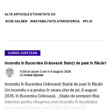
ALTE ARTICOLE ETICHETATE CU:
COD GALBEN
INSTABILITATE ATMOSFERICA
PLOI
CURIER JUDEȚEAN
Incendiu în Bucerdea Grânoasă: Baloți de paie în flăcări
Publicat
acum 2 ore
în
6 august 2026
De
Ioana Oprean
Incendiu în Bucerdea Grânoasă: Baloți de paie în flăcări
Un incendiu s-a produs în seara zilei de joi, 6 august
2026, în Bucerdea Grânoasă. „Stația de pompieri Blaj
intervine pentru stingerea unui incendiu în localitatea
Bucerdea Grânoasă, zona Odăile Bucerzii. Din