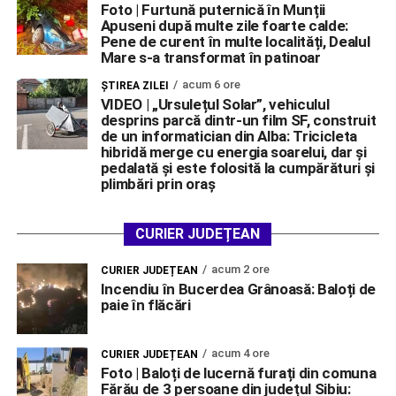
Foto | Furtună puternică în Munții
Apuseni după multe zile foarte calde:
Pene de curent în multe localități, Dealul
Mare s-a transformat în patinoar
acum 6 ore
ŞTIREA ZILEI
VIDEO | „Ursulețul Solar”, vehiculul
desprins parcă dintr-un film SF, construit
de un informatician din Alba: Tricicleta
hibridă merge cu energia soarelui, dar și
pedalată și este folosită la cumpărături și
plimbări prin oraș
CURIER JUDEȚEAN
acum 2 ore
CURIER JUDEȚEAN
Incendiu în Bucerdea Grânoasă: Baloți de
paie în flăcări
acum 4 ore
CURIER JUDEȚEAN
Foto | Baloți de lucernă furați din comuna
Fărău de 3 persoane din județul Sibiu: