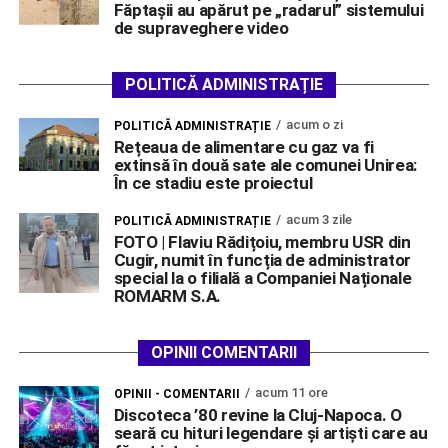
Făptașii au apărut pe „radarul” sistemului
de supraveghere video
POLITICĂ ADMINISTRAȚIE
acum o zi
POLITICĂ ADMINISTRAȚIE
Rețeaua de alimentare cu gaz va fi
extinsă în două sate ale comunei Unirea:
În ce stadiu este proiectul
acum 3 zile
POLITICĂ ADMINISTRAȚIE
FOTO | Flaviu Rădițoiu, membru USR din
Cugir, numit în funcția de administrator
special la o filială a Companiei Naționale
ROMARM S.A.
OPINII COMENTARII
acum 11 ore
OPINII - COMENTARII
Discoteca ’80 revine la Cluj-Napoca. O
seară cu hituri legendare și artiști care au