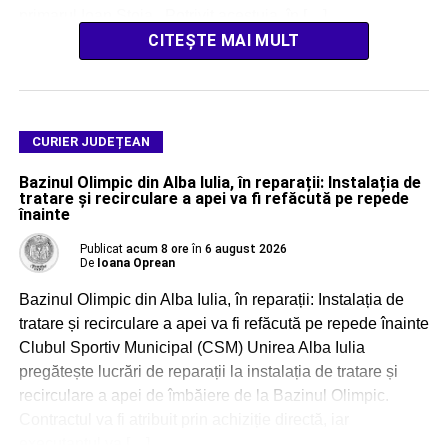
primarul Ioan Stoia. Potrivit acestuia, în […]
CITEȘTE MAI MULT
CURIER JUDEȚEAN
Bazinul Olimpic din Alba Iulia, în reparații: Instalația de
tratare și recirculare a apei va fi refăcută pe repede
înainte
Publicat
acum 8 ore
în
6 august 2026
De
Ioana Oprean
Bazinul Olimpic din Alba Iulia, în reparații: Instalația de
tratare și recirculare a apei va fi refăcută pe repede înainte
Clubul Sportiv Municipal (CSM) Unirea Alba Iulia
pregătește lucrări de reparații la instalația de tratare și
recirculare a apei de îmbăiere de la Bazinul Olimpic.
Contractul va fi atribuit prin achiziție directă, iar
executantul va […]