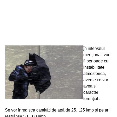
Î
n intervalul
menționat, vor
fi perioade cu
instabilitate
atmosferică,
averse ce vor
avea și
caracter
torențial .
Se vor înregistra cantități de apă de 25…25 l/mp și pe arii
restrânse 50…60 l/mp.