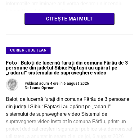
informațiile preliminare ar fi vorba despre un incendiu
izbucnit la baloți de paie. Forțe […]
CITEȘTE MAI MULT
CURIER JUDEȚEAN
Foto | Baloți de lucernă furați din comuna Fărău de 3
persoane din județul Sibiu: Făptașii au apărut pe
„radarul” sistemului de supraveghere video
Publicat
acum 4 ore
în
6 august 2026
De
Ioana Oprean
Baloți de lucernă furați din comuna Fărău de 3 persoane
din județul Sibiu: Făptașii au apărut pe „radarul”
sistemului de supraveghere video Sistemul de
supraveghere video instalat în comuna Fărău, printr-un
proiect dedicat creșterii siguranței publice si-a demonstrat
utilitatea, a anunțat în seara zilei de joi, 6 august 2026