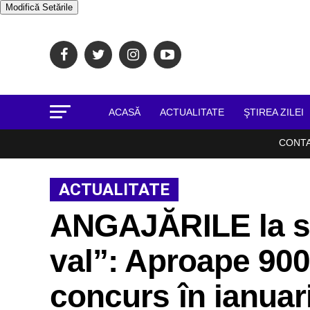
Modifică Setările
ACASĂ
ACTUALITATE
ŞTIREA ZILEI
CONT
ACTUALITATE
ANGAJĂRILE la st
val”: Aproape 900
concurs în ianuar