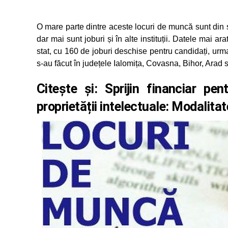
O mare parte dintre aceste locuri de muncă sunt din s
dar mai sunt joburi și în alte instituții. Datele mai a
stat, cu 160 de joburi deschise pentru candidați, urm
s-au făcut în județele Ialomița, Covasna, Bihor, Arad
Citește și:
Sprijin financiar pe
proprietății intelectuale: Modalita