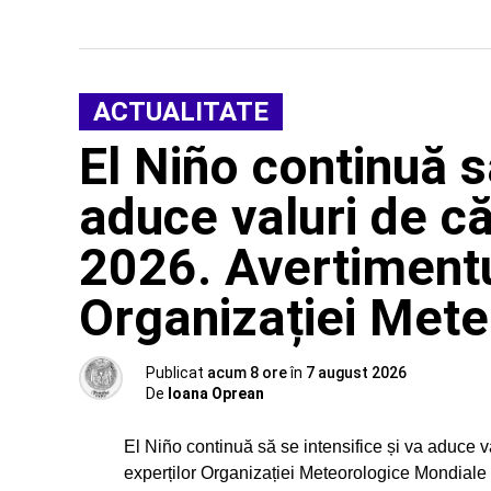
ACTUALITATE
El Niño continuă s
aduce valuri de că
2026. Avertimentu
Organizației Met
Publicat
acum 8 ore
în
7 august 2026
De
Ioana Oprean
El Niño continuă să se intensifice și va aduce v
experților Organizației Meteorologice Mondiale 