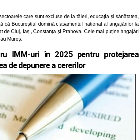
ectoarele care sunt excluse de la tăieri, educația și sănătatea,
rată că Bucureștiul domină clasamentul național al angajărilor la
at de Cluj, Iași, Constanța și Prahova. Cele mai puține angajări
 sau Mureș.
ntru IMM-uri în 2025 pentru protejarea
tea de depunere a cererilor