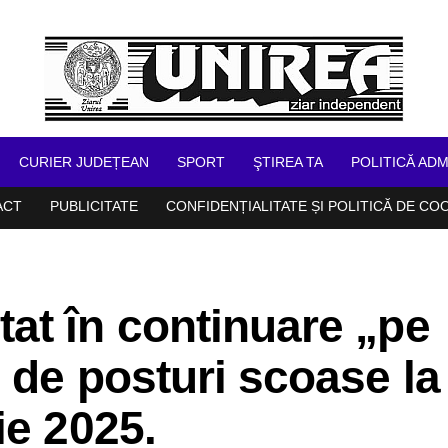
CURIER JUDEȚEAN
SPORT
ŞTIREA TA
POLITICĂ ADM
ACT
PUBLICITATE
CONFIDENȚIALITATE ȘI POLITICĂ DE CO
at în continuare „pe
 de posturi scoase la
ie 2025.