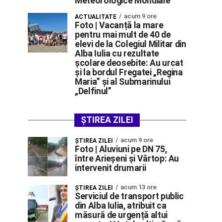
Meteorologice Mondiale
acum 9 ore
ACTUALITATE
Foto | Vacanță la mare
pentru mai mult de 40 de
elevi de la Colegiul Militar din
Alba Iulia cu rezultate
școlare deosebite: Au urcat
și la bordul Fregatei „Regina
Maria” și al Submarinului
„Delfinul”
ȘTIREA ZILEI
acum 9 ore
ŞTIREA ZILEI
Foto | Aluviuni pe DN 75,
între Arieșeni și Vârtop: Au
intervenit drumarii
acum 13 ore
ŞTIREA ZILEI
Serviciul de transport public
din Alba Iulia, atribuit ca
măsură de urgență altui