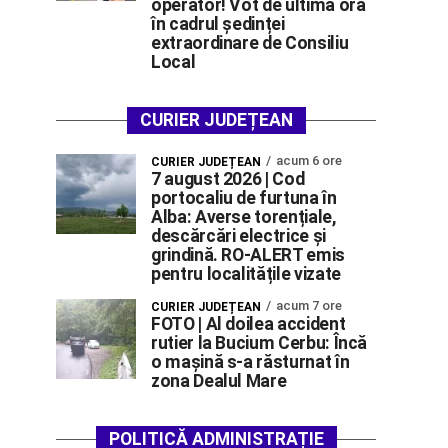
operator! Vot de ultimă oră
în cadrul ședinței
extraordinare de Consiliu
Local
CURIER JUDEȚEAN
acum 6 ore
CURIER JUDEȚEAN
7 august 2026 | Cod
portocaliu de furtuna în
Alba: Averse torențiale,
descărcări electrice și
grindină. RO-ALERT emis
pentru localitățile vizate
acum 7 ore
CURIER JUDEȚEAN
FOTO | Al doilea accident
rutier la Bucium Cerbu: Încă
o mașină s-a răsturnat în
zona Dealul Mare
POLITICĂ ADMINISTRAȚIE