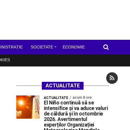
INISTRAȚIE
SOCIETATE
ECONOMIE
OKIES
ACTUALITATE
acum 8 ore
ACTUALITATE
El Niño continuă să se
intensifice și va aduce valuri
de căldură și în octombrie
2026. Avertimentul
experților Organizației