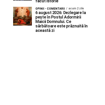
făcut istorie
acum 2 zile
OPINII - COMENTARII
6 august 2026: Dezlegare la
pește în Postul Adormirii
Maicii Domnului. Ce
sărbătoare este prăznuită în
această zi