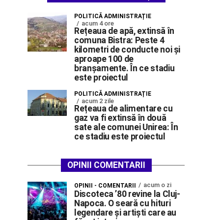
POLITICĂ ADMINISTRAȚIE
acum 4 ore
Rețeaua de apă, extinsă în
comuna Bistra: Peste 4
kilometri de conducte noi și
aproape 100 de
branșamente. În ce stadiu
este proiectul
POLITICĂ ADMINISTRAȚIE
acum 2 zile
Rețeaua de alimentare cu
gaz va fi extinsă în două
sate ale comunei Unirea: În
ce stadiu este proiectul
OPINII COMENTARII
acum o zi
OPINII - COMENTARII
Discoteca ’80 revine la Cluj-
Napoca. O seară cu hituri
legendare și artiști care au