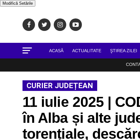
Modifică Setările
ACASĂ
ACTUALITATE
ŞTIREA ZILEI
CONT
CURIER JUDEȚEAN
11 iulie 2025 | C
în Alba și alte jud
torențiale, descărc