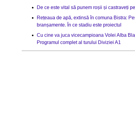
De ce este vital să punem roșii și castraveți p
Rețeaua de apă, extinsă în comuna Bistra: Pes
branșamente. În ce stadiu este proiectul
Cu cine va juca vicecampioana Volei Alba Blaj
Programul complet al turului Diviziei A1