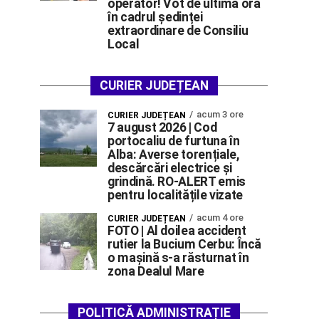
operator! Vot de ultimă oră
în cadrul ședinței
extraordinare de Consiliu
Local
CURIER JUDEȚEAN
acum 3 ore
CURIER JUDEȚEAN
7 august 2026 | Cod
portocaliu de furtuna în
Alba: Averse torențiale,
descărcări electrice și
grindină. RO-ALERT emis
pentru localitățile vizate
acum 4 ore
CURIER JUDEȚEAN
FOTO | Al doilea accident
rutier la Bucium Cerbu: Încă
o mașină s-a răsturnat în
zona Dealul Mare
POLITICĂ ADMINISTRAȚIE