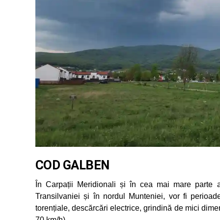
COD GALBEN
În Carpații Meridionali și în cea mai mare parte a
Transilvaniei și în nordul Munteniei, vor fi perioa
torențiale, descărcări electrice, grindină de mici dimen
70 km/h).