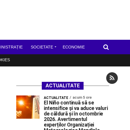
INISTRAȚIE
SOCIETATE
ECONOMIE
OKIES
ACTUALITATE
acum 5 ore
ACTUALITATE
El Niño continuă să se
intensifice și va aduce valuri
de căldură și în octombrie
2026. Avertimentul
experților Organizației