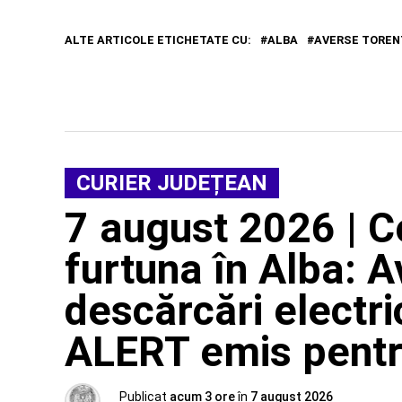
ALTE ARTICOLE ETICHETATE CU:
ALBA
AVERSE TOREN
CURIER JUDEȚEAN
7 august 2026 | C
furtuna în Alba: A
descărcări electri
ALERT emis pentru 
Publicat
acum 3 ore
în
7 august 2026