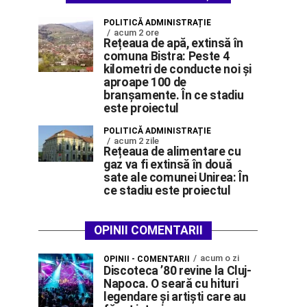
POLITICĂ ADMINISTRAȚIE
acum 2 ore
Rețeaua de apă, extinsă în
comuna Bistra: Peste 4
kilometri de conducte noi și
aproape 100 de
branșamente. În ce stadiu
este proiectul
POLITICĂ ADMINISTRAȚIE
acum 2 zile
Rețeaua de alimentare cu
gaz va fi extinsă în două
sate ale comunei Unirea: În
ce stadiu este proiectul
OPINII COMENTARII
acum o zi
OPINII - COMENTARII
Discoteca ’80 revine la Cluj-
Napoca. O seară cu hituri
legendare și artiști care au