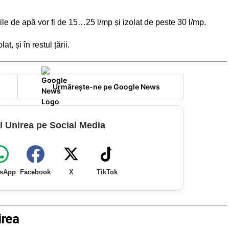
ile de apă vor fi de 15…25 l/mp și izolat de peste 30 l/mp.
at, și în restul țării.
Urmărește-ne pe Google News
l Unirea pe Social Media
sApp
Facebook
X
TikTok
irea