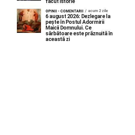
făcut istorie
acum 2 zile
OPINII - COMENTARII
6 august 2026: Dezlegare la
pește în Postul Adormirii
Maicii Domnului. Ce
sărbătoare este prăznuită în
această zi