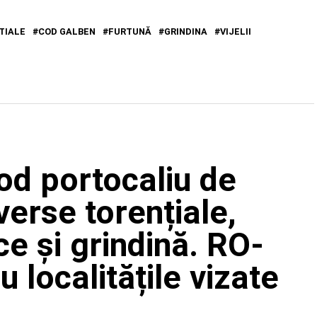
TIALE
COD GALBEN
FURTUNĂ
GRINDINA
VIJELII
od portocaliu de
verse torențiale,
ce și grindină. RO-
localitățile vizate