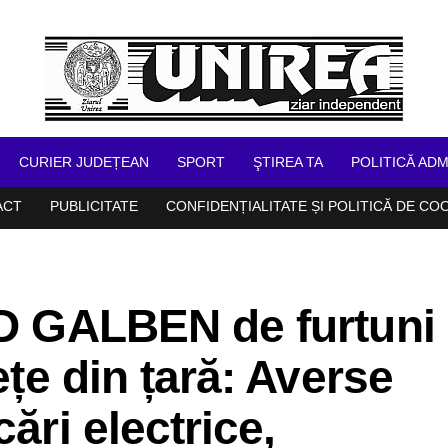
CURIER JUDEȚEAN
SPORT
ŞTIREA TA
POLITICĂ ADM
ACT
PUBLICITATE
CONFIDENȚIALITATE ȘI POLITICĂ DE CO
OD GALBEN de furtuni
ețe din țară: Averse
ări electrice,