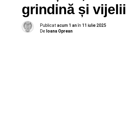
grindină și vijelii
Publicat
acum 1 an
în
11 iulie 2025
De
Ioana Oprean