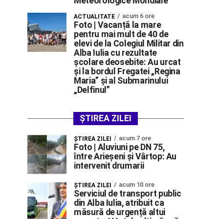
Meteorologice Mondiale
acum 6 ore
ACTUALITATE
Foto | Vacanță la mare
pentru mai mult de 40 de
elevi de la Colegiul Militar din
Alba Iulia cu rezultate
școlare deosebite: Au urcat
și la bordul Fregatei „Regina
Maria” și al Submarinului
„Delfinul”
ȘTIREA ZILEI
acum 7 ore
ŞTIREA ZILEI
Foto | Aluviuni pe DN 75,
între Arieșeni și Vârtop: Au
intervenit drumarii
acum 10 ore
ŞTIREA ZILEI
Serviciul de transport public
din Alba Iulia, atribuit ca
măsură de urgență altui