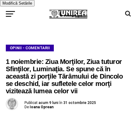
Modifică Setările
OPINII - COMENTARII
1 noiembrie: Ziua Morţilor, Ziua tuturor
Sfinţilor, Luminaţia. Se spune că în
această zi porţile Tărâmului de Dincolo
se deschid, iar sufletele celor morţi
vizitează lumea celor vii
Publicat
acum 9 luni
în
31 octombrie 2025
De
Ioana Oprean