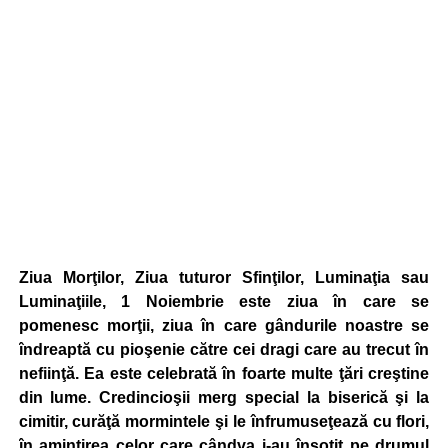
Ziua Morţilor, Ziua tuturor Sfinţilor, Luminaţia sau
Luminaţiile, 1 Noiembrie este ziua în care se
pomenesc morţii, ziua în care gândurile noastre se
îndreaptă cu pioşenie către cei dragi care au trecut în
nefiinţă. Ea este celebrată în foarte multe ţări creştine
din lume. Credincioşii merg special la biserică şi la
cimitir, curăţă mormintele şi le înfrumuseţează cu flori,
în amintirea celor care cândva i-au însoţit pe drumul