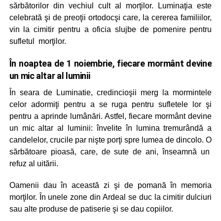
sărbătorilor din vechiul cult al morţilor. Luminaţia este
celebrată şi de preoţii ortodocşi care, la cererea familiilor,
vin la cimitir pentru a oficia slujbe de pomenire pentru
sufletul morţilor.
În noaptea de 1 noiembrie, fiecare mormânt devine
un mic altar al luminii
În seara de Luminatie, credincioşii merg la mormintele
celor adormiţi pentru a se ruga pentru sufletele lor şi
pentru a aprinde lumânări. Astfel, fiecare mormânt devine
un mic altar al luminii: învelite în lumina tremurândă a
candelelor, crucile par nişte porţi spre lumea de dincolo. O
sărbătoare pioasă, care, de sute de ani, înseamnă un
refuz al uitării.
Oamenii dau în această zi şi de pomană în memoria
morţilor. În unele zone din Ardeal se duc la cimitir dulciuri
sau alte produse de patiserie şi se dau copiilor.