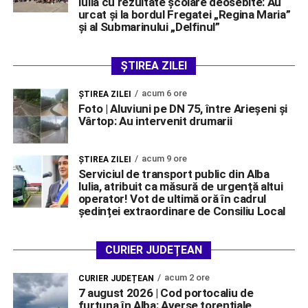
Iulia cu rezultate școlare deosebite: Au
urcat și la bordul Fregatei „Regina Maria”
și al Submarinului „Delfinul”
ȘTIREA ZILEI
acum 6 ore
ŞTIREA ZILEI
Foto | Aluviuni pe DN 75, între Arieșeni și
Vârtop: Au intervenit drumarii
acum 9 ore
ŞTIREA ZILEI
Serviciul de transport public din Alba
Iulia, atribuit ca măsură de urgență altui
operator! Vot de ultimă oră în cadrul
ședinței extraordinare de Consiliu Local
CURIER JUDEȚEAN
acum 2 ore
CURIER JUDEȚEAN
7 august 2026 | Cod portocaliu de
furtuna în Alba: Averse torențiale,