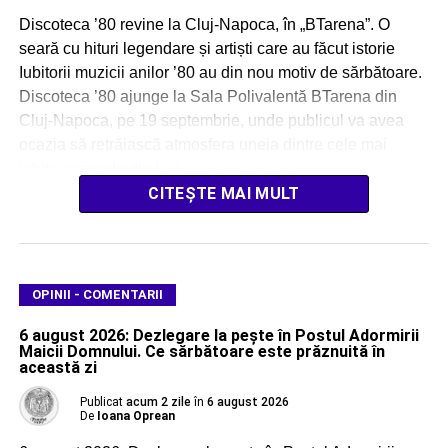
Discoteca ’80 revine la Cluj-Napoca, în „BTarena”. O
seară cu hituri legendare și artiști care au făcut istorie
Iubitorii muzicii anilor ’80 au din nou motiv de sărbătoare.
Discoteca ’80 ajunge la Sala Polivalentă BTarena din
Cluj-Napoca, pe 19 septembrie, unde publicul va avea
ocazia să retrăiască atmosfera uneia dintre cele mai
iubite perioade din […]
CITEȘTE MAI MULT
OPINII - COMENTARII
6 august 2026: Dezlegare la pește în Postul Adormirii
Maicii Domnului. Ce sărbătoare este prăznuită în
această zi
Publicat
acum 2 zile
în
6 august 2026
De
Ioana Oprean