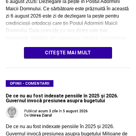
6 august 2026: Dezlegare la pește în Postul Adormirii
Maicii Domnului. Ce sărbătoare este prăznuită în această
zi 6 august 2026 este zi de dezlegare la pește pentru
credincioșii ortodocși care țin Postul Adormirii Maicii
Domnului. Data coincide cu una dintre cele mai
importante sărbători din calendarul ortodox: Schimbarea
la Față a Domnului, praznic împărătesc […]
CITEȘTE MAI MULT
OPINII - COMENTARII
De ce nu au fost indexate pensiile în 2025 și 2026.
Guvernul invocă presiunea asupra bugetului
Publicat
acum 3 zile
în
5 august 2026
De
Unirea Ziarul
De ce nu au fost indexate pensiile în 2025 și 2026.
Guvernul invocă presiunea asupra bugetului Milioane de