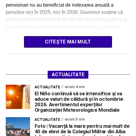
pensionari nu au beneficiat de indexarea anuală a
pensiilor nici în 2025, nici în 2026. Guvernul susține că
decizia a fost determinată de situația finanțelor publice și
de necesitatea reducerii deficitului bugetar, argumente
care au stat la […]
CITEȘTE MAI MULT
ACTUALITATE
acum 4 ore
ACTUALITATE
El Niño continuă să se intensifice și va
aduce valuri de căldură și în octombrie
2026. Avertimentul experților
Organizației Meteorologice Mondiale
acum 5 ore
ACTUALITATE
Foto | Vacanță la mare pentru mai mult de
40 de elevi de la Colegiul Militar din Alba