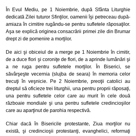
În Evul Mediu, pe 1 Noiembrie, după Sfânta Liturghie
dedicată Zilei tuturor Sfinţilor, oamenii îşi petreceau după-
amiaza în cimitire rugându-se pentru sufletele răposaţilor.
Aşa se explică originea consacrării primei zile din Brumar
drept zi de pomenire a morţilor.
De aici şi obiceiul de a merge pe 1 Noiembrie în cimitir,
de a duce flori şi coroniţe de flori, de a aprinde lumânări şi
a ne ruga pentru sufletele morţilor. În Biserici, se
săvârşeşte vecernia (slujba de seara) în memoria celor
trecuţi în veşnicie. Pe 2 Noiembrie, preoţii catolici au
dreptul să oficieze trei liturghii, una pentru proprii răposaţi,
una pentru sufletele celor care au murit în cele două
războaie mondiale şi una pentru sufletele credincioşilor
care au aparţinut de parohia respectivă.
Chiar dacă în Bisericile protestante, Ziua morţilor nu
există, şi credincioşii protestanţi, evanghelici, reformaţi