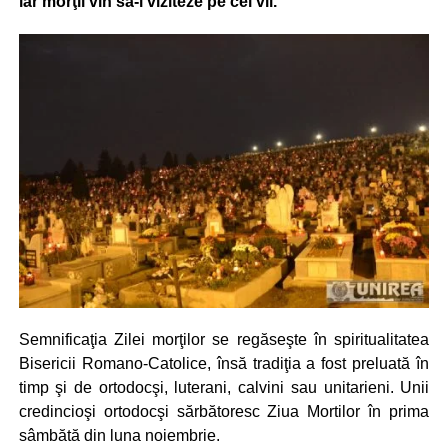
iar morţii vin să-i viziteze pe cei vii.
Semnificaţia Zilei morţilor se regăseşte în spiritualitatea
Bisericii Romano-Catolice, însă tradiţia a fost preluată în
timp şi de ortodocşi, luterani, calvini sau unitarieni.
Unii
credincioşi ortodocşi sărbătoresc Ziua Mortilor în prima
sâmbătă din luna noiembrie.