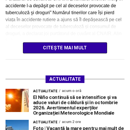
accidente l-a depăşit pe cel al deceselor provocate de
tuberculoză şi droguri” Numărul tinerilor care își pierd
viața în accidente rutiere a ajuns să îl depășească pe cel
al deceselor provocate de tuberculoză și consumul de
droguri, a declarat joi purtătorul de cuvânt al CNAIR, Alin
[…]
CITEȘTE MAI MULT
ACTUALITATE
acum o oră
ACTUALITATE
El Niño continuă să se intensifice și va
aduce valuri de căldură și în octombrie
2026. Avertimentul experților
Organizației Meteorologice Mondiale
acum 2 ore
ACTUALITATE
Foto | Vacanță la mare pentru mai mult de