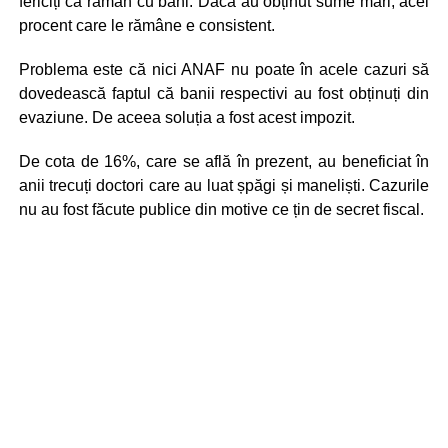
fericiți că rămân cu bani. Dacă au obținut sume mari, acel
procent care le rămâne e consistent.
Problema este că nici ANAF nu poate în acele cazuri să
dovedească faptul că banii respectivi au fost obținuți din
evaziune. De aceea soluția a fost acest impozit.
De cota de 16%, care se află în prezent, au beneficiat în
anii trecuți doctori care au luat șpăgi și maneliști. Cazurile
nu au fost făcute publice din motive ce țin de secret fiscal.