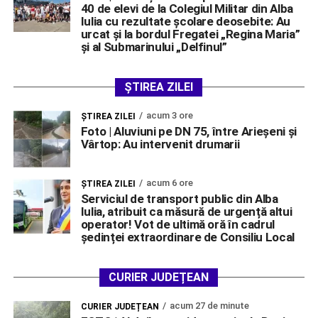
40 de elevi de la Colegiul Militar din Alba
Iulia cu rezultate școlare deosebite: Au
urcat și la bordul Fregatei „Regina Maria”
și al Submarinului „Delfinul”
ȘTIREA ZILEI
acum 3 ore
ŞTIREA ZILEI
Foto | Aluviuni pe DN 75, între Arieșeni și
Vârtop: Au intervenit drumarii
acum 6 ore
ŞTIREA ZILEI
Serviciul de transport public din Alba
Iulia, atribuit ca măsură de urgență altui
operator! Vot de ultimă oră în cadrul
ședinței extraordinare de Consiliu Local
CURIER JUDEȚEAN
acum 27 de minute
CURIER JUDEȚEAN