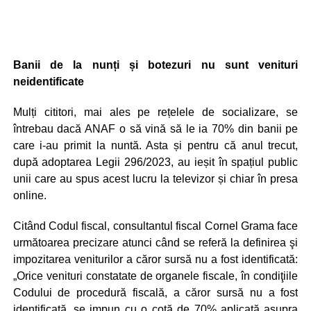
Banii de la nunți și botezuri nu sunt venituri
neidentificate
Mulți cititori, mai ales pe rețelele de socializare, se
întrebau dacă ANAF o să vină să le ia 70% din banii pe
care i-au primit la nuntă. Asta și pentru că anul trecut,
după adoptarea Legii 296/2023, au ieșit în spațiul public
unii care au spus acest lucru la televizor și chiar în presa
online.
Citând Codul fiscal, consultantul fiscal Cornel Grama face
următoarea precizare atunci când se referă la definirea şi
impozitarea veniturilor a căror sursă nu a fost identificată:
„Orice venituri constatate de organele fiscale, în condiţiile
Codului de procedură fiscală, a căror sursă nu a fost
identificată, se impun cu o cotă de 70% aplicată asupra