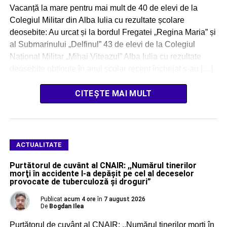
Vacanță la mare pentru mai mult de 40 de elevi de la
Colegiul Militar din Alba Iulia cu rezultate școlare
deosebite: Au urcat și la bordul Fregatei „Regina Maria” și
al Submarinului „Delfinul” 43 de elevi de la Colegiul
Național Militar „Mihai Viteazul” Alba Iulia cu rezultate
deosebite obținute în anul școlar recent încheiat s-au […]
CITEȘTE MAI MULT
ACTUALITATE
Purtătorul de cuvânt al CNAIR: ,,Numărul tinerilor
morţi în accidente l-a depăşit pe cel al deceselor
provocate de tuberculoză şi droguri”
Publicat
acum 4 ore
în
7 august 2026
De
Bogdan Ilea
Purtătorul de cuvânt al CNAIR: ,,Numărul tinerilor morţi în