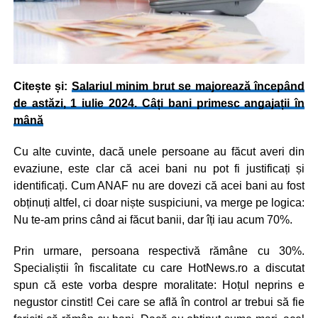
Citește și:
Salariul minim brut se majorează începând
de astăzi, 1 iulie 2024. Câți bani primesc angajații în
mână
Cu alte cuvinte, dacă unele persoane au făcut averi din
evaziune, este clar că acei bani nu pot fi justificați și
identificați. Cum ANAF nu are dovezi că acei bani au fost
obținuți altfel, ci doar niște suspiciuni, va merge pe logica:
Nu te-am prins când ai făcut banii, dar îți iau acum 70%.
Prin urmare, persoana respectivă rămâne cu 30%.
Specialiștii în fiscalitate cu care HotNews.ro a discutat
spun că este vorba despre moralitate: Hoțul neprins e
negustor cinstit! Cei care se află în control ar trebui să fie