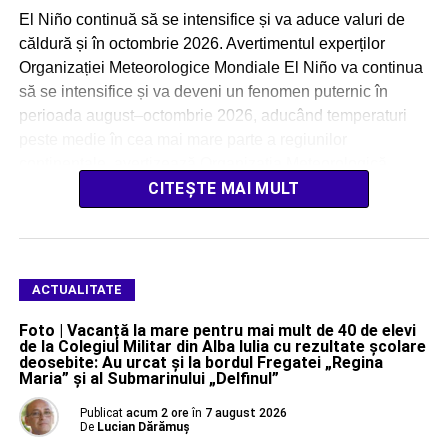
El Niño continuă să se intensifice și va aduce valuri de
căldură și în octombrie 2026. Avertimentul experților
Organizației Meteorologice Mondiale El Niño va continua
să se intensifice și va deveni un fenomen puternic în
perioada august–octombrie 2026, aducând temperaturi
peste medie în cea mai mare parte a regiunilor
continentale, avertizează Organizația Meteorologică
Mondială (OMM). […]
CITEȘTE MAI MULT
ACTUALITATE
Foto | Vacanță la mare pentru mai mult de 40 de elevi
de la Colegiul Militar din Alba Iulia cu rezultate școlare
deosebite: Au urcat și la bordul Fregatei „Regina
Maria” și al Submarinului „Delfinul”
Publicat
acum 2 ore
în
7 august 2026
De
Lucian Dărămuș