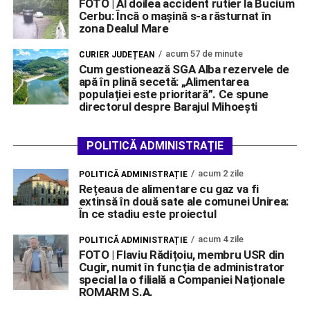
FOTO | Al doilea accident rutier la Bucium
Cerbu: Încă o mașină s-a răsturnat în
zona Dealul Mare
acum 57 de minute
CURIER JUDEȚEAN
Cum gestionează SGA Alba rezervele de
apă în plină secetă: „Alimentarea
populației este prioritară”. Ce spune
directorul despre Barajul Mihoești
POLITICĂ ADMINISTRAȚIE
acum 2 zile
POLITICĂ ADMINISTRAȚIE
Rețeaua de alimentare cu gaz va fi
extinsă în două sate ale comunei Unirea:
În ce stadiu este proiectul
acum 4 zile
POLITICĂ ADMINISTRAȚIE
FOTO | Flaviu Rădițoiu, membru USR din
Cugir, numit în funcția de administrator
special la o filială a Companiei Naționale
ROMARM S.A.