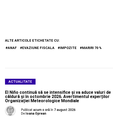
ALTE ARTICOLE ETICHETATE CU:
ANAF
EVAZIUNE FISCALA
IMPOZITE
MARIRI 70 %
ACTUALITATE
El Niño continuă să se intensifice și va aduce valuri de
căldură și în octombrie 2026. Avertimentul experților
Organizației Meteorologice Mondiale
Publicat
acum o oră
în
7 august 2026
De
Ioana Oprean