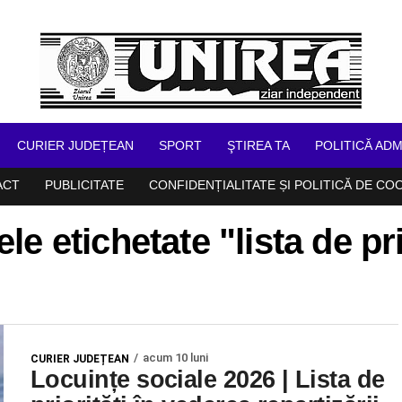
CURIER JUDEȚEAN
SPORT
ŞTIREA TA
POLITICĂ ADM
ACT
PUBLICITATE
CONFIDENȚIALITATE ȘI POLITICĂ DE CO
ele etichetate "lista de pri
acum 10 luni
CURIER JUDEȚEAN
Locuințe sociale 2026 | Lista de