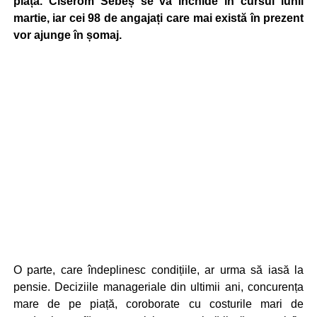
piață. Ciserom Sebeș se va închide în cursul lunii
martie, iar cei 98 de angajați care mai există în prezent
vor ajunge în șomaj.
O parte, care îndeplinesc condițiile, ar urma să iasă la
pensie. Deciziile manageriale din ultimii ani, concurența
mare de pe piață, coroborate cu costurile mari de