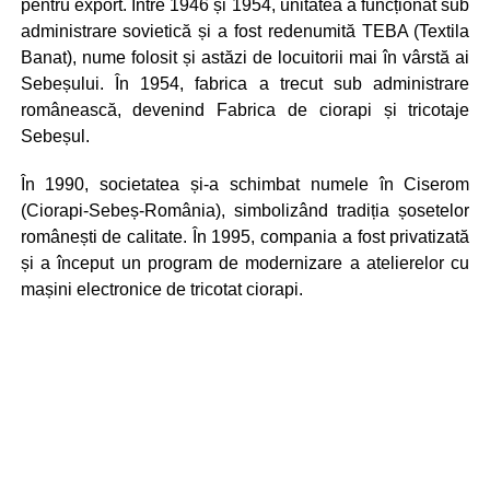
pentru export. Între 1946 și 1954, unitatea a funcționat sub
administrare sovietică și a fost redenumită TEBA (Textila
Banat), nume folosit și astăzi de locuitorii mai în vârstă ai
Sebeșului. În 1954, fabrica a trecut sub administrare
românească, devenind Fabrica de ciorapi și tricotaje
Sebeșul.
În 1990, societatea și-a schimbat numele în Ciserom
(Ciorapi-Sebeș-România), simbolizând tradiția șosetelor
românești de calitate. În 1995, compania a fost privatizată
și a început un program de modernizare a atelierelor cu
mașini electronice de tricotat ciorapi.