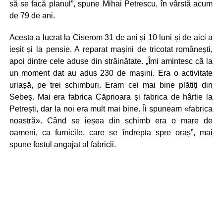
să se facă planul”, spune Mihai Petrescu, în vârstă acum
de 79 de ani.
Acesta a lucrat la Ciserom 31 de ani și 10 luni și de aici a
ieșit și la pensie. A reparat mașini de tricotat românești,
apoi dintre cele aduse din străinătate. „Îmi amintesc că la
un moment dat au adus 230 de mașini. Era o activitate
uriașă, pe trei schimburi. Eram cei mai bine plătiți din
Sebeș. Mai era fabrica Căprioara și fabrica de hârtie la
Petrești, dar la noi era mult mai bine. Îi spuneam «fabrica
noastră». Când se ieșea din schimb era o mare de
oameni, ca furnicile, care se îndrepta spre oraș”, mai
spune fostul angajat al fabricii.