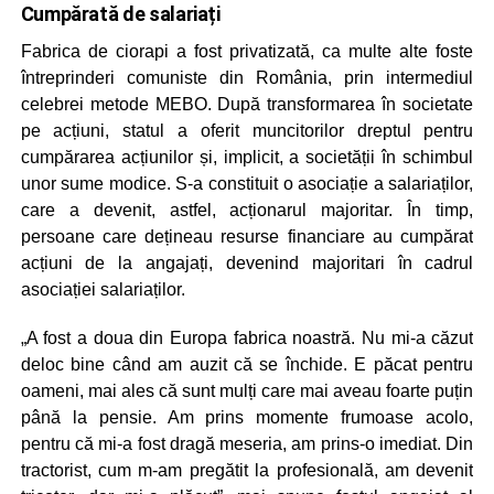
Cumpărată de salariați
Fabrica de ciorapi a fost privatizată, ca multe alte foste
întreprinderi comuniste din România, prin intermediul
celebrei metode MEBO. După transformarea în societate
pe acțiuni, statul a oferit muncitorilor dreptul pentru
cumpărarea acțiunilor și, implicit, a societății în schimbul
unor sume modice. S-a constituit o asociație a salariaților,
care a devenit, astfel, acționarul majoritar. În timp,
persoane care dețineau resurse financiare au cumpărat
acțiuni de la angajați, devenind majoritari în cadrul
asociației salariaților.
„A fost a doua din Europa fabrica noastră. Nu mi-a căzut
deloc bine când am auzit că se închide. E păcat pentru
oameni, mai ales că sunt mulți care mai aveau foarte puțin
până la pensie. Am prins momente frumoase acolo,
pentru că mi-a fost dragă meseria, am prins-o imediat. Din
tractorist, cum m-am pregătit la profesională, am devenit