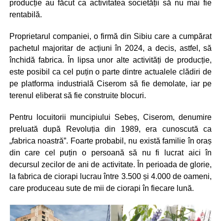
producție au făcut ca activitatea societății să nu mai fie
rentabilă.
Proprietarul companiei, o firmă din Sibiu care a cumpărat
pachetul majoritar de acțiuni în 2024, a decis, astfel, să
închidă fabrica. În lipsa unor alte activități de producție,
este posibil ca cel puțin o parte dintre actualele clădiri de
pe platforma industrială Ciserom să fie demolate, iar pe
terenul eliberat să fie construite blocuri.
Pentru locuitorii muncipiului Sebeș, Ciserom, denumire
preluată după Revoluția din 1989, era cunoscută ca
„fabrica noastră”. Foarte probabil, nu există familie în oraș
din care cel puțin o persoană să nu fi lucrat aici în
decursul zecilor de ani de activitate. În perioada de glorie,
la fabrica de ciorapi lucrau între 3.500 și 4.000 de oameni,
care produceau sute de mii de ciorapi în fiecare lună.