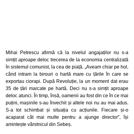
Mihai Petrescu afirmă că la nivelul angajaților nu s-a
simțit aproape deloc trecerea de la economia centralizată
în sistemul comunist, la cea de piață. „Aveam chiar pe hol,
când intram la birouri o hartă mare cu țările în care se
exportau ciorapi. După Revoluție, la un moment dat erau
35 de țări marcate pe hartă. Deci nu s-a simțit aproape
deloc atunci. În timp, însă, oamenii au fost din ce în ce mai
puțini, mașinile s-au învechit și altele noi nu au mai adus.
S-a tot schimbat și situația cu acțiunile. Fiecare și-o
acaparat cât mai multe pentru a ajunge director”, își
amintește vârstnicul din Sebeș.