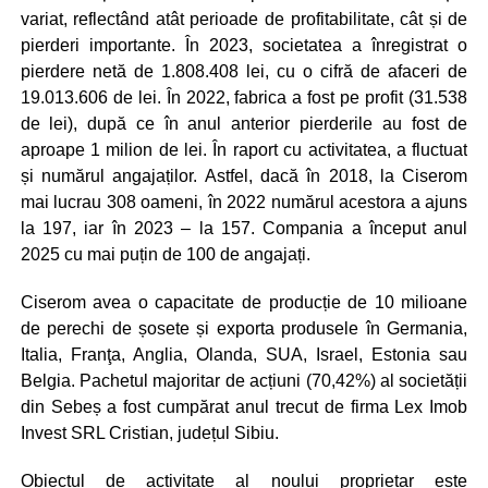
variat, reflectând atât perioade de profitabilitate, cât și de
pierderi importante. În 2023, societatea a înregistrat o
pierdere netă de 1.808.408 lei, cu o cifră de afaceri de
19.013.606 de lei. În 2022, fabrica a fost pe profit (31.538
de lei), după ce în anul anterior pierderile au fost de
aproape 1 milion de lei. În raport cu activitatea, a fluctuat
și numărul angajaților. Astfel, dacă în 2018, la Ciserom
mai lucrau 308 oameni, în 2022 numărul acestora a ajuns
la 197, iar în 2023 – la 157. Compania a început anul
2025 cu mai puțin de 100 de angajați.
Ciserom avea o capacitate de producție de 10 milioane
de perechi de șosete și exporta produsele în Germania,
Italia, Franţa, Anglia, Olanda, SUA, Israel, Estonia sau
Belgia. Pachetul majoritar de acțiuni (70,42%) al societății
din Sebeș a fost cumpărat anul trecut de firma Lex Imob
Invest SRL Cristian, județul Sibiu.
Obiectul de activitate al noului proprietar este