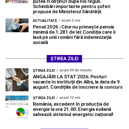
putea fi obținut după noi reguli.
Schimbări importante pentru șoferi
propuse de Ministerul Sănătății
acum 2 ore
ACTUALITATE
Pensii 2026 | Cine nu primește pensia
minimă de 1.281 de lei: Condiția care îi
lasă pe unii români fără indemnizația
socială
ȘTIREA ZILEI
acum 59 de minute
ŞTIREA ZILEI
ANGAJĂRI LA STAT 2026: Posturi
vacante în instituții din Alba, la data de 9
august. Condițiile de înscriere la concurs
acum 12 ore
ŞTIREA ZILEI
România, excedent în producția de
energie la ora 21.00: Energia eoliană
salvează sistemul energetic național!