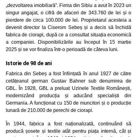
„dezvoltarea imobiliară”. Firma din Sibiu a avut în 2023 un
singur angajat, o cifră de afaceri de 343.760 de lei și o
pierdere de circa 100.000 de lei. Proprietarul acesteia a
devenit director la Ciserom Sebeș și a decis să închidă
fabrica de ciorapi, după ce a consultat situația economică
a companiei. Disponibilizările au început în 15 martie
2025 și se vor finaliza într-o perioadă de câteva luni.
Istorie de 98 de ani
Fabrica din Sebeș a fost înființată în anul 1927 de către
cetățeanul german Gustav Bahner sub denumirea de
GBL. În 1928, GBL a preluat Uzinele Textile Românești,
modernizând producția și aducând specialiști din
Germania. A funcționat cu 150 de muncitori și o producție
lunară de 210.000 de perechi de ciorapi.
În 1944, fabrica a fost naționalizată, continuând să
producă șosete și textile atât pentru piața internă, cât și