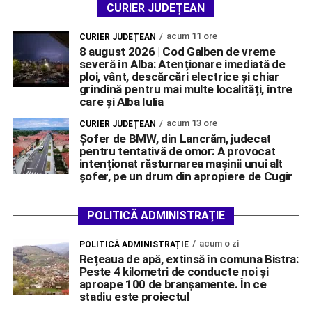
CURIER JUDEȚEAN
acum 11 ore
CURIER JUDEȚEAN
8 august 2026 | Cod Galben de vreme
severă în Alba: Atenționare imediată de
ploi, vânt, descărcări electrice și chiar
grindină pentru mai multe localități, între
care și Alba Iulia
acum 13 ore
CURIER JUDEȚEAN
Șofer de BMW, din Lancrăm, judecat
pentru tentativă de omor: A provocat
intenționat răsturnarea mașinii unui alt
șofer, pe un drum din apropiere de Cugir
POLITICĂ ADMINISTRAȚIE
acum o zi
POLITICĂ ADMINISTRAȚIE
Rețeaua de apă, extinsă în comuna Bistra:
Peste 4 kilometri de conducte noi și
aproape 100 de branșamente. În ce
stadiu este proiectul