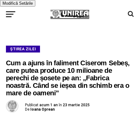
Modifică Setările
ŞTIREA ZILEI
Cum a ajuns în faliment Ciserom Sebeș,
care putea produce 10 milioane de
perechi de șosete pe an: „Fabrica
noastră. Când se ieșea din schimb era o
mare de oameni”
Publicat
acum 1 an
în
23 martie 2025
De
Ioana Oprean