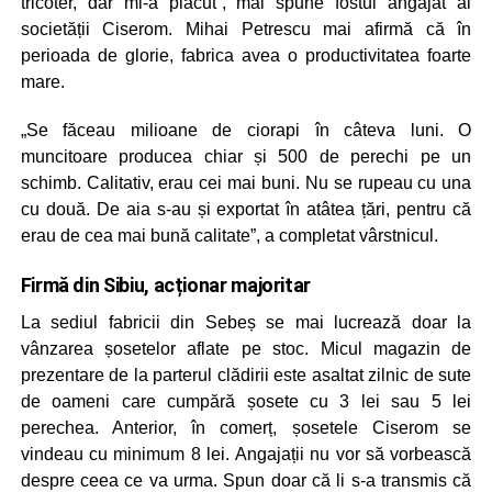
tricoter, dar mi-a plăcut”, mai spune fostul angajat al
societății Ciserom. Mihai Petrescu mai afirmă că în
perioada de glorie, fabrica avea o productivitatea foarte
mare.
„Se făceau milioane de ciorapi în câteva luni. O
muncitoare producea chiar și 500 de perechi pe un
schimb. Calitativ, erau cei mai buni. Nu se rupeau cu una
cu două. De aia s-au și exportat în atâtea țări, pentru că
erau de cea mai bună calitate”, a completat vârstnicul.
Firmă din Sibiu, acționar majoritar
La sediul fabricii din Sebeș se mai lucrează doar la
vânzarea șosetelor aflate pe stoc. Micul magazin de
prezentare de la parterul clădirii este asaltat zilnic de sute
de oameni care cumpără șosete cu 3 lei sau 5 lei
perechea. Anterior, în comerț, șosetele Ciserom se
vindeau cu minimum 8 lei. Angajații nu vor să vorbească
despre ceea ce va urma. Spun doar că li s-a transmis că