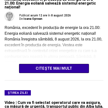
21.00: Energia eoliană salvează sistemul energetic
național!
Publicat
acum 12 ore
în
8 august 2026
De
Ioana Oprean
România, excedent în producția de energie la ora 21.00:
Energia eoliană salvează sistemul energetic național!
România înregistra sâmbătă, 8 august 2026, la ora 21.00,
excedent în producția de energia. Vestea este
extraordinară în contextul crizei energetice cu care s-a
confruntat țara noastră în ultima perioadă. Sâmbătă, 8
august 2026, la ora 21.o0, se înregistra un […]
CITEȘTE MAI MULT
ŞTIREA ZILEI
Video | Cum va fi selectat operatorul care va asigura,
ca măsură de urgență, transportul public din Alba Iulia.