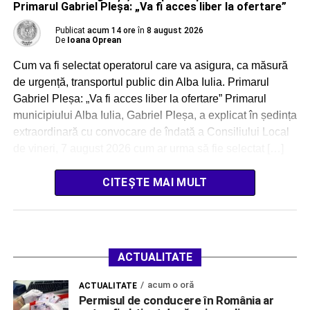
Primarul Gabriel Pleșa: „Va fi acces liber la ofertare”
Publicat
acum 14 ore
în
8 august 2026
De
Ioana Oprean
Cum va fi selectat operatorul care va asigura, ca măsură
de urgență, transportul public din Alba Iulia. Primarul
Gabriel Pleșa: „Va fi acces liber la ofertare” Primarul
municipiului Alba Iulia, Gabriel Pleșa, a explicat în ședința
extraordinară cu convocare de îndată a Consiliului Local
de vineri, 7 august 2026 cum ar urma să fie selectat […]
CITEȘTE MAI MULT
ACTUALITATE
acum o oră
ACTUALITATE
Permisul de conducere în România ar