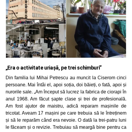
„Era o activitate uriașă, pe trei schimburi”
Din familia lui Mihai Petrescu au muncit la Ciserom cinci
persoane. Mai întâi el, apoi soția, doi băieți, o fată, apoi și
nurorile sale. „Am început să lucrez la fabrica de ciorapi în
anul 1968. Am făcut șapte clase și trei de profesională.
Am fost ajutor de maistru, adică reparam mașinile de
tricotat. Aveam 17 mașini pe care trebuia să le întreținem
și să le reparăm când era nevoie. O dată la trei-patru luni
le făceam și o revizie. Trebuiau să meargă bine pentru ca